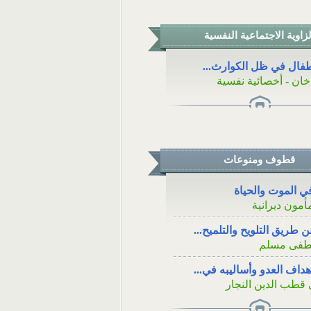
لزاوية الاجتماعية النفسية
أطفال في ظل الكوارث...
خان - أخصائية نفسية
قطوف ومنوعات
 الموت والحياة
أمون ديرانية
ن طريق التلويح والتلميح...
صطفى مسلم
هداف العدو وأساليبه في...
 قطب الدين النجار