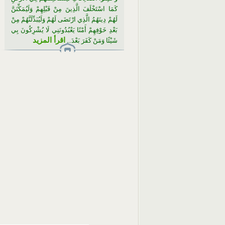
كَمَا اسْتَخْلَفَ الَّذِينَ مِنْ قَبْلِهِمْ وَلَيُمَكِّنَنَّ
لَهُمْ دِينَهُمُ الَّذِي ارْتَضَى لَهُمْ وَلَيُبَدِّلَنَّهُمْ مِنْ
بَعْدِ خَوْفِهِمْ أَمْنًا يَعْبُدُونَنِي لَا يُشْرِكُونَ بِي
اقرأ المزيد
شَيْئًا وَمَنْ كَفَرَ بَعْدَ...