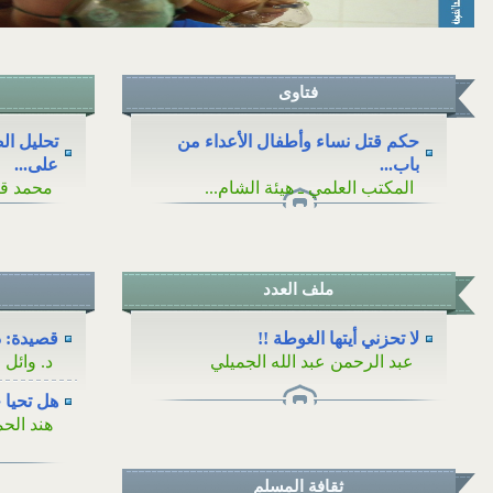
فتاوى
حكم قتل نساء وأطفال الأعداء من
تحليل ال
باب...
على...
المكتب العلمي ـ هيئة الشام...
محمد 
ملف العدد
لا تحزني أيتها الغوطة !!
قصيدة: 
عبد الرحمن عبد الله الجميلي
د. وائل 
هل تحيا
هند الح
ثقافة المسلم