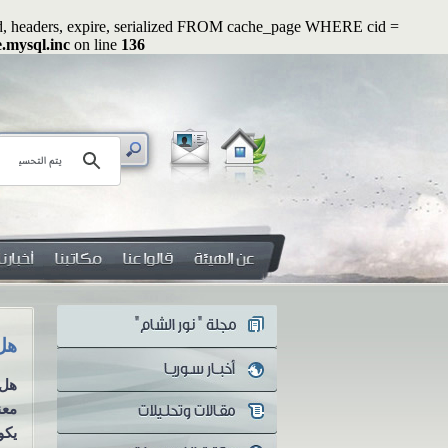
ated, headers, expire, serialized FROM cache_page WHERE cid =
e.mysql.inc
on line
136
رسائل رواء (2): أوَلا يرون أنهم يُفتنون ...؟!
هل 
سلسلة رسائل رواء الرسالة الثانية
هل 
أوَلا يرون أنهم يُفتنون ...؟! منذ
معن
اندلاع الثورة...
يكو