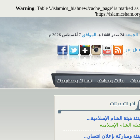
Warning
: Table './islamics_hiahnew/cache_page' is marked a
'https://islamicsham.o
الجمعة
24 صفر 1448 هـ
الموافق
7 أغسطس 2026 م
 تجوز الاستعاضة عن المال...
لمكتب العلمي ـ هيئة الشام...
زاء، والتعزية من خلال وسائل
دفع الزكاة للأقارب مع
جتماعي
الوالدين
نئة هيئة الشام الإسلامية...
يئة الشام الإسلامية
ء، ووقته، والتعزية
دفع الزكاة للأقارب م
نئة ومباركة بإعلان انتصار...
سائل التواصل
الإنفاق منها على الوالدين
يئة الشام الإسلامية