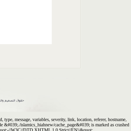
ype, message, variables, severity, link, location, referer, hostname,
Table &#039;./islamics_hiahnew/cache_page&#039; is marked as crashed
quot;-//W3C//DTD XHTML 1.0 Strict//EN\\&quot;