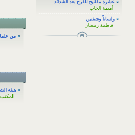
عشرة مفاتيح للفرج بعد الشدائد
أميمة الجاب
ولساناً وشفتين
فاطمة رمضان
من علماء 
هيئة الش
المكتب ا