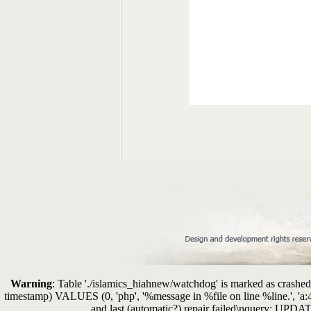
Warning
: Table './islamics_hiahnew/watchdog' is marked as crashed 
timestamp) VALUES (0, 'php', '%message in %file on line %line.', 'a
and last (automatic?) repair failed\nquery: 