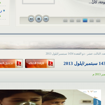
الاجتماعي ال
وجة، كأنْ...
قريبٍ لأحد ا
رسا
ه
في...
رسا
ه
رسا
ه
رسا
ه
د الثالث عشر - ذو القعدة 1434 سبتمبر/ايلول 2013
رسا
ه
أح
ا
هل
ا