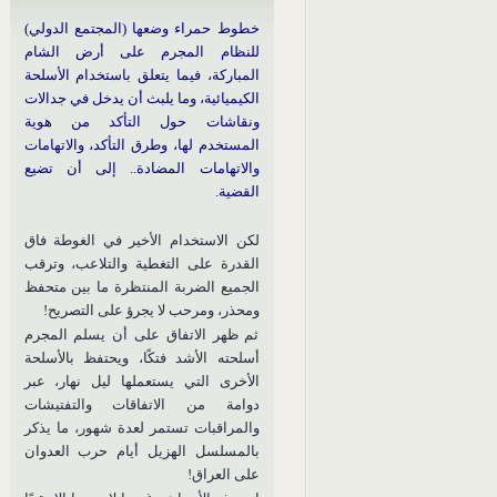
خطوط حمراء وضعها (المجتمع الدولي)
للنظام المجرم على أرض الشام
المباركة، فيما يتعلق باستخدام الأسلحة
الكيميائية، وما يلبث أن يدخل في جدالات
ونقاشات حول التأكد من هوية
المستخدم لها، وطرق التأكد، والاتهامات
والاتهامات المضادة.. إلى أن تضيع
القضية.
لكن الاستخدام الأخير في الغوطة فاق
القدرة على التغطية والتلاعب، وترقب
الجميع الضربة المنتظرة ما بين متحفظ
ومحذر، ومرحب لا يجرؤ على التصريح!
ثم ظهر الاتفاق على أن يسلم المجرم
أسلحته الأشد فتكًا، ويحتفظ بالأسلحة
الأخرى التي يستعملها ليل نهار، عبر
دوامة من الاتفاقات والتفتيشات
والمراقبات تستمر لعدة شهور، ما يذكر
بالمسلسل الهزيل أيام حرب العدوان
على العراق!