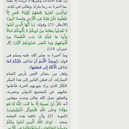
إن هذه الأحداث وغيرها لا تزيدنا إلا يقينًا
بما أخبرنا به ربنا تبارك وتعالى في كتابه:
{
وَالَّذِينَ كَفَرُوا بَعْضُهُمْ أَوْلِياءُ بَعْضٍ إِلاَّ
تَفْعَلُوهُ تَكُنْ فِتْنَةٌ فِي الْأَرْضِ وَفَسادٌ كَبِيرٌ
}
[الأنفال: 73]، وقوله: {
يا أَيُّهَا الَّذِينَ آمَنُوا
لا تَتَّخِذُوا بِطانَةً مِنْ دُونِكُمْ لا يَأْلُونَكُمْ خَبالاً
وَدُّوا مَا عَنِتُّمْ قَدْ بَدَتِ الْبَغْضاءُ مِنْ
أَفْواهِهِمْ وَما تُخْفِي صُدُورُهُمْ أَكْبَرُ
} [آل
عمران: 118].
وما أخبرنا به صلى الله عليه وسلم في
قوله: (
يُوشِكُ الْأُمَمُ أَنْ تَدَاعَى عَلَيْكُمْ كَمَا
تَدَاعَى الْأَكَلَةُ إِلَى قَصْعَتِهَا
).
ولعل من بشائر الخير بأرض الشام
المباركة، أن فطن الناس إلى هذا المكر
الكبَّار الذي يراد بثورتهم الحرة، فأعلنوا
تخليهم عن المجتمع الدولي ونصرته،
والتعلق بحبل الله تعالى وحده، موقنين
أنه {
قُلْ لَنْ يُصِيبَنَا إِلَّا مَا كَتَبَ اللَّهُ لَنَا هُوَ
مَوْلَانَا وَعَلَى اللَّهِ فَلْيَتَوَكَّلِ الْمُؤْمِنُونَ
}
[التوبة: 51]، وأن عاقبة هذه المحنة
منحة، : {
وَعَدَ اللَّهُ الَّذِينَ آمَنُوا مِنْكُمْ
وَعَمِلُوا الصَّالِحَاتِ لَيَسْتَخْلِفَنَّهُمْ فِي الْأَرْضِ