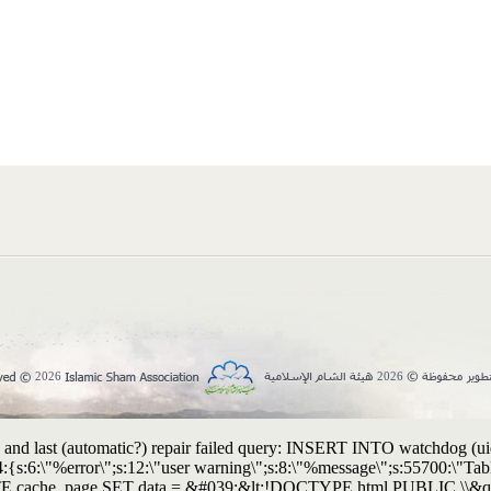
2026
2026
and last (automatic?) repair failed query: INSERT INTO watchdog (uid, t
:4:{s:6:\"%error\";s:12:\"user warning\";s:8:\"%message\";s:55700:\"
UPDATE cache_page SET data = &#039;&lt;!DOCTYPE html PUBLIC \\&