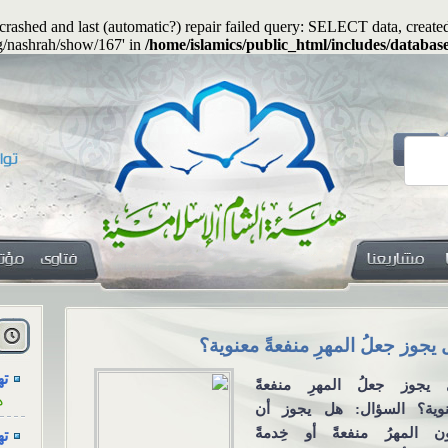
s crashed and last (automatic?) repair failed query: SELECT data, cre
rg/nashrah/show/167' in
/home/islamics/public_html/includes/databas
هل
ا
يجوز جعلُ المهرِ منفعةً معنوية؟
الاجتماع للع
التواصل الا
ته
يجوز جعلُ المهرِ منفعةً
ه
الاجتماع للعزا
وية؟ السؤال: هل يجوز أن
ته
من خلال و
ن المهرُ منفعةً أو خِدمةً
ه