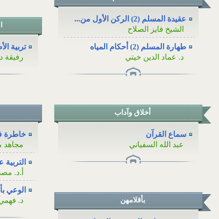
عقيدة المسلم (2) الركن الأول من...
ا
الشيخ فايز الصلاح
طهارة المسلم (2) أحكام المياه
تربية ال
د. عماد الدين خيتي
رفيقة د
أخلاق وآداب
سماع القرآن
خاطرة في
عبد الله السفياني
مجاهد م
التربية ع
أ.د. م
الوعي بأ
بأقلامهن
د. فهمي