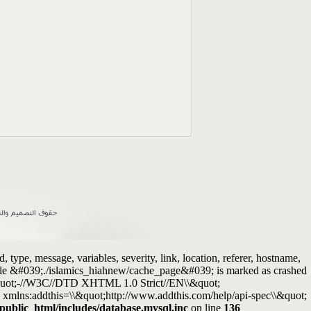
ype, message, variables, severity, link, location, referer, hostname,
Table &#039;./islamics_hiahnew/cache_page&#039; is marked as crashed
quot;-//W3C//DTD XHTML 1.0 Strict//EN\\&quot;
xmlns:addthis=\\&quot;http://www.addthis.com/help/api-spec\\&quot;
/public_html/includes/database.mysql.inc
on line
136