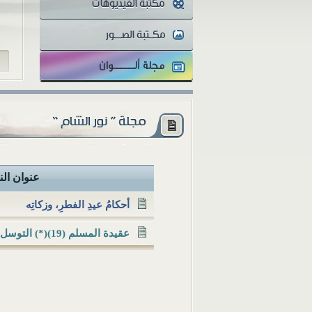
والمثقفون تتفاوت أنظارهم...
عنوان ال
أحكامُ عيدِ الفطرِ، وزكاتِه
عقيدة المسلم (19)(*) التوسل وأحكامه