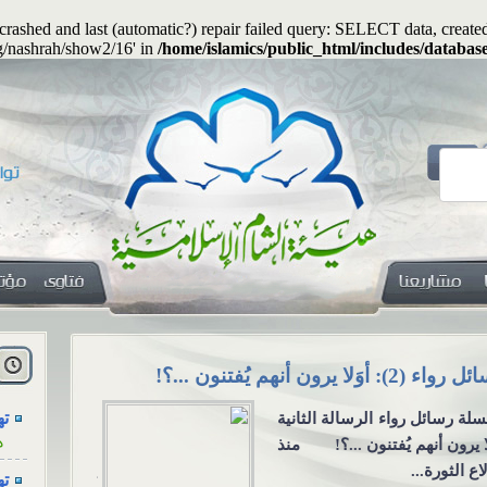
s crashed and last (automatic?) repair failed query: SELECT data, cre
rg/nashrah/show2/16' in
/home/islamics/public_html/includes/databas
هل
ا
اء (2): أوَلا يرون أنهم يُفتنون ...؟!
هل يجوز جعلُ
ته
لة رسائل رواء الرسالة الثانية
هل يجوز جعلُ
ه
لا يرون أنهم يُفتنون ...؟! منذ
معنوية؟ السؤ
اع الثورة...
يكون المهرُ 
ته