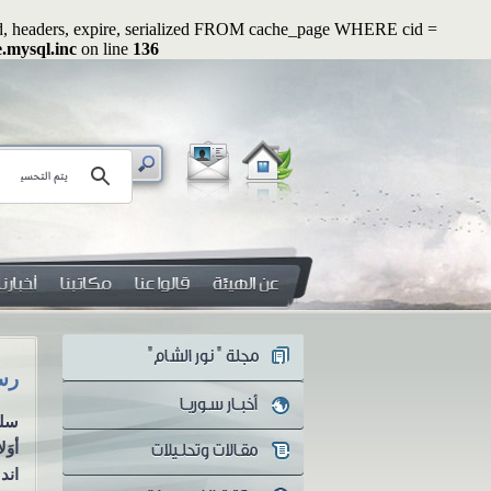
ated, headers, expire, serialized FROM cache_page WHERE cid =
e.mysql.inc
on line
136
رسائل رواء (1): وأصلحوا ذات بينكم
رسائل رو
سلسلة رسائل رواء الرسالة
سلس
الأولى وأصلحوا ذات بينكم
أوَ
مازال أهل العلم والمفكرون
اندل