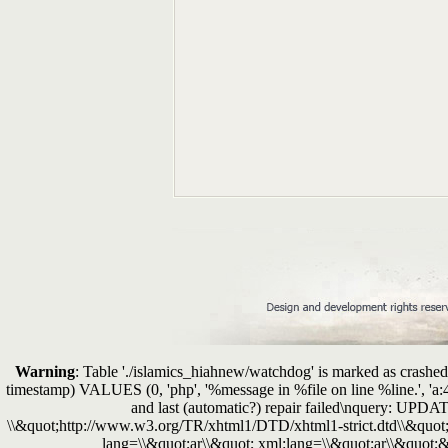
Warning
: Table './islamics_hiahnew/watchdog' is marked as crashed 
timestamp) VALUES (0, 'php', '%message in %file on line %line.', 'a
and last (automatic?) repair failed\nquery: 
\\&quot;http://www.w3.org/TR/xhtml1/DTD/xhtml1-strict.dtd\\&quot;
lang=\\&quot;ar\\&quot; xml:lang=\\&quot;ar\\&quot;