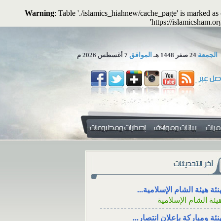
Warning
: Table './islamics_hiahnew/cache_page' is marked a
'https://islamicsham.o
الجمعة
24 صفر 1448 هـ
الموافق
7 أغسطس 2026 م
 تجوز الاستعاضة عن المال...
لمكتب العلمي ـ هيئة الشام...
 المهرِ منفعةً معنوية؟
الاجتماع للعزاء، والت
التواصل الاجتماعي
نئة هيئة الشام الإسلامية...
 المهرِ منفعةً
يئة الشام الإسلامية
الاجتماع للعزاء، ووقته، و
ال: هل يجوز أن
من خلال وسائل الت
منفعةً أو خِدمةً
نئة ومباركة بإعلان انتصار...