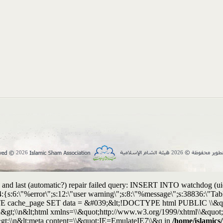
2026
2026
and last (automatic?) repair failed query: INSERT INTO watchdog (uid, t
:4:{s:6:\"%error\";s:12:\"user warning\";s:8:\"%message\";s:38836:\"
UPDATE cache_page SET data = &#039;&lt;!DOCTYPE html PUBLIC \\&
&gt;\\n&lt;html xmlns=\\&quot;http://www.w3.org/1999/xhtml\\&quot; 
&gt;\\n&lt;meta content=\\&quot;IE=EmulateIE7\\&q in
/home/islamics