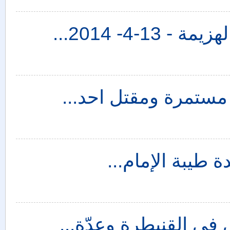
-4- 2014...
مستمرة ومقتل احد...
 طيبة الإمام...
 في القنيطرة وعدّة...