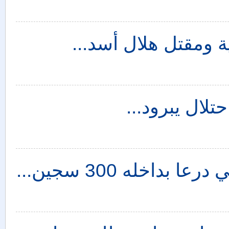
ة ومقتل هلال أسد...
حتلال يبرود...
اخله 300 سجين...