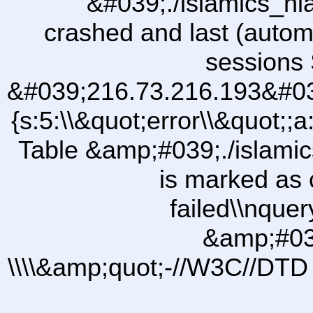
&#039;./islamics_h
crashed and last (autom
sessions 
&#039;216.73.216.193&#03
{s:5:\\&quot;error\\&quot;;a
Table &amp;#039;./islam
is marked as 
failed\\nqu
&amp;#03
\\\\&amp;quot;-//W3C//DTD 