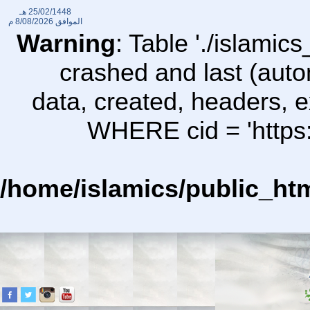
25/02/1448 هـ
الموافق
8/08/2026 م
Warning
: Table './islami
crashed and last (auto
data, created, headers,
WHERE cid = 'https:
/home/islamics/public_ht