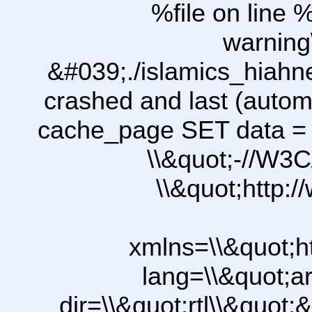
%file on line %
warning
&#039;./islamics_hiah
crashed and last (autom
cache_page SET data =
\\&quot;-//W3C
\\&quot;http:
xmlns=\\&quot;h
lang=\\&quot;ar
dir=\\&quot;rtl\\&quot;&