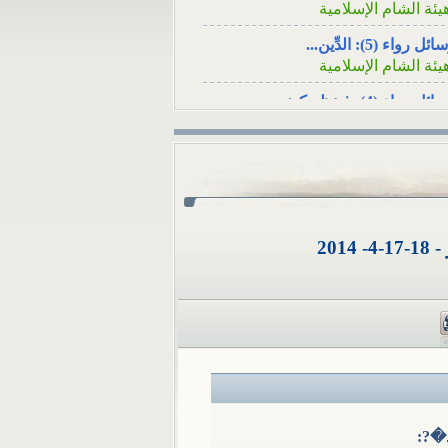
اعي السؤال: عند وفاة
أنا شاب مقيم في تر
ئل رواء (5): الدِّين...
لأحد الأصدقاء هل يكفي
أنْ أرسلَ زكاة...
يئة الشام الإسلامية
ئل رواء (4): فينظرَ كيف...
يئة الشام الإسلامية
ئل رواء (3): لا يُسلِمُه...
يئة الشام الإسلامية
ئل رواء (1): وأصلحوا ذات...
يئة الشام الإسلامية
20
ئل رواء (2): أوَلا يرون...
يئة الشام الإسلامية
كامُ الجوائز في المسابقات...
لمكتب العلمي ـ هيئة الشام...
 تثبت الوفاةُ بشهادةِ رجلٍ...
لمكتب العلمي ـ هيئة الشام...
�?: