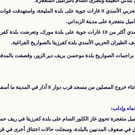
لدتي النعيمة وبصرى الشام بالبراميل المتفجرة.
وفي دمشق وريفها، شن الطيران الحربي الأسدي 9 غارات جوية على بلدة المليح
في حماه، نفذ الطيران الحربي الأسدي أكثر من 10 غارات جوية على بلدة مو
ف الطيران الحربي الأسدي بلدة كفرزيتا بالصواريخ الفراغية.
راجمات الصواريخ بلدة موحسن بريف دير الزور، وقصفت بالمدفعية
ماه وإدلب:
يل متفجرة تحوي غاز الكلور السام على بلدة كفرزيتا في ريف حم
اق في صفوف المدنيين بالبلدة، وسجلت حالات اختناق أخرى في قرية