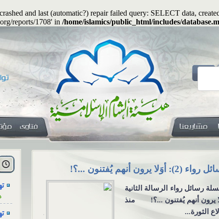
s crashed and last (automatic?) repair failed query: SELECT data, cre
.org/reports/1708' in
/home/islamics/public_html/includes/database.m
هل
ا
هل يجوز جعلُ المهرِ منفعةً معنوية؟
الاجتم
ته
التواص
ه
هل يجوز جعلُ المهرِ منفعةً
الاجتما
معنوية؟ السؤال: هل يجوز أن
ته
من خل
يكون المهرُ منفعةً أو خِدمةً
ه