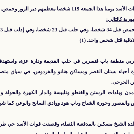
لجمعة 119 شخصا معظمهم دير الزور وحمص.
رية كالتالي:
ف
قية قتل شخص واحد. (1)
ي منطقة باب قنسرين في حلب القديمة ودارة عزة، واستهدف 
رة أحياء بستان القصر ومساكن هنانو والفردوس، في سياق م
ن الجرحى.
بلدات الرستن والغنطو وتلبيسة والدار الكبيرة والحولة وحي
ص والقصور وجورة الشياح وباب هود ووادي السايح والوعر، كما ش
دة الشيخ مسكين بالمدفعية الثقيلة، وقصفت قوات الأسد حي طر