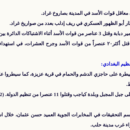
عاقل قوات الأسد في المدينة بصاروخ غراد.
 أبو الظهور العسكري في ريف إدلب بعدد من صواريخ غراد.
الدائرة بين الطرفين في مدينة مورك.
وفي ‏حمص‬، تمكن المجاهدون من قتل أكثر٢٠ عنصراً من قوات الأسد وجرح العش‬
يم البغدادي:
رة على حاجزي الدشم والحمام في قرية عزيزة، كما سيطروا على
بلدة كباجب وقتلوا 11 عنصرا من تنظيم الدولة. (2)
 التحقيقات في المخابرات الجوية العميد حسن عثمان، خلال ا
اء غرب مدينة حلب.