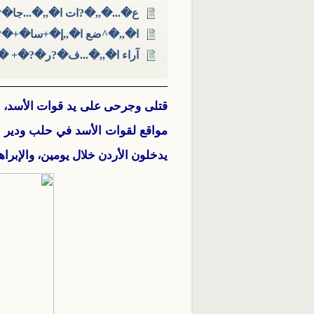
ع�...�,,�?ات ا�,,�...جا�
ا�,,�^ضع ا�,,إ�+سا�+�?
آراء ا�,,�...ف�?ر�?�+ �
قتلى وجرحى على يد قوات الأسد، 
يدخلون الأردن خلال يومين، والإبرا