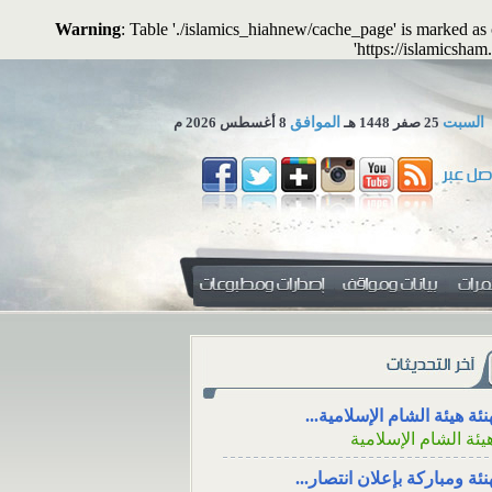
Warning
: Table './islamics_hiahnew/cache_page' is marked a
'https://islamicsham
السبت
25 صفر 1448 هـ
الموافق
8 أغسطس 2026 م
 تجوز الاستعاضة عن المال...
لمكتب العلمي ـ هيئة الشام...
اع للعزاء، والتعزية من خلال وسائل
دفع الزكاة للأق
نئة هيئة الشام الإسلامية...
ل الاجتماعي
الوالدين
يئة الشام الإسلامية
ع للعزاء، ووقته، والتعزية
دفع الزكاة للأق
نئة ومباركة بإعلان انتصار...
ال وسائل التواصل
الإنفاق منها على ا
يئة الشام الإسلامية