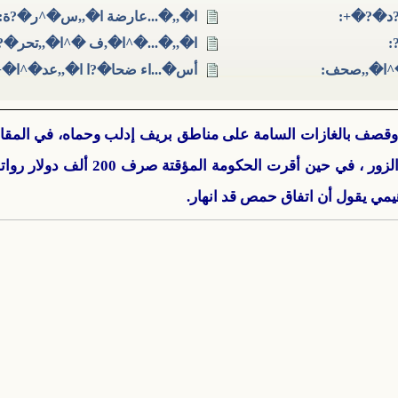
?د�?�+:
ا�,,�...عارضة ا�,,س�^ر�?ة:
:
ا�,,�...�^ا�,ف �^ا�,,تحر�?
^ا�,,صحف:
أس�...اء ضحا�?ا ا�,,عد�^ا�+
وقصف بالغازات السامة على مناطق بريف إدلب وحماه، في المق
هيمي يقول أن اتفاق حمص قد انهار.