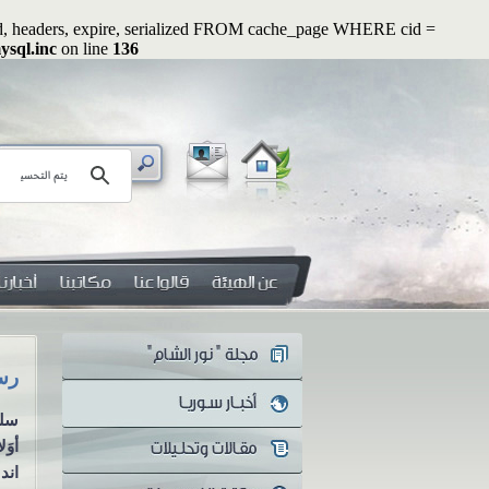
ated, headers, expire, serialized FROM cache_page WHERE cid =
ysql.inc
on line
136
رسائل رواء (2): أوَلا يرون أنهم يُفتنون ...؟!
سلسلة رسائل رواء الرسالة الثانية
أوَلا يرون أنهم يُفتنون ...؟! منذ
اندلاع الثورة...