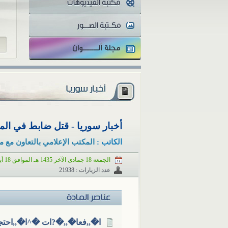
أخبار سوريا - قتل ضابط في المخابر
الكاتب :
المكتب الإعلامي بالتعاون مع م
الجمعة 18 جمادى الآخر 1435 هـ الموافق 18 أبريل 2014 م
عدد الزيارات : 21938
ا�,,فعا�,,�?ات �^ا�,,احتج