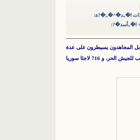
ات ا�,,د�^�,,�?ة:
 ا�,,أسد�?:
ابل المجاهدون يسيطرون على عدة
مواقع لقوات الأسد في حلب ودير الزور ، في حين أقرت الحكومة المؤقتة صرف 200 ألف دولار رواتب للجيش الحر، و 716 لاجئا سوريا