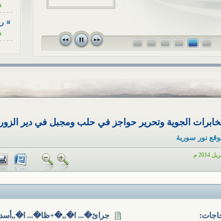
الاجتم
للزوجة، كأنْ...
رسا
قريبٍ 
ه
في...
رسا
ه
رسا
ه
رسا
ه
ات الجوية وتحرير حواجز في حلب ومجبل في دير الزور - 18-17-4- 14
رسا
ه
وقع نور سورية
أح
ا
هل
ا
اجات:
جرائ�... ا�,,�+ظا�... ا�,,أسد