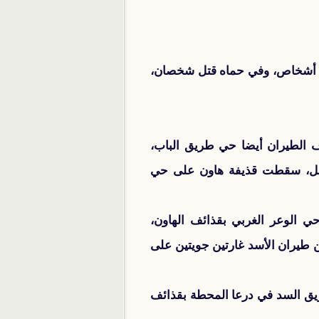
ي دير الزور قتل 54 شخصا، وفي حمص قتل 34 شخصا، وفي حلب قتل 23 شخصا، وفي إدلب قتل 3 أشخاص، وفي حماه قتل شخصان،
الطيران أيضا حي طريق الباب،
تصل، سقطت قذيفة هاون على حي
 الوعر الغربي بقذائف الهاون،
ن طيران الأسد غارتين جويتين على
يق السد في درعا المحطة بقذائف