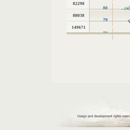
82298
80
ة)...
88038
79
ٍ
149671
78