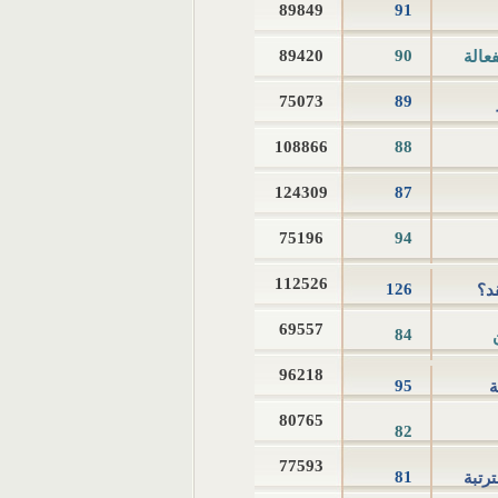
89849
91
89420
90
عالة
75073
89
108866
88
124309
87
75196
94
112526
126
د؟
69557
84
96218
95
ة
80765
82
77593
81
ترتبة