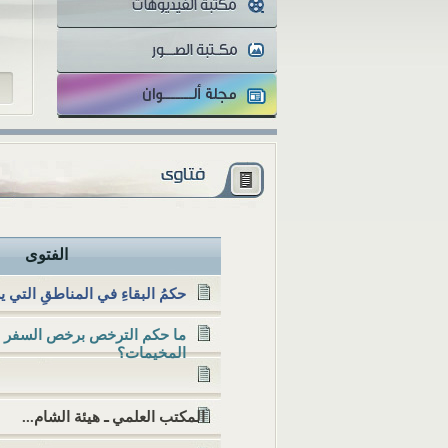
والمثقفون تتفاوت أنظارهم...
الفتوى
حكمُ البقاءِ في المناطقِ التي ي
ما حكم الترخص برخص السفر لل
المخيمات؟
المكتب العلمي ـ هيئة الشام...