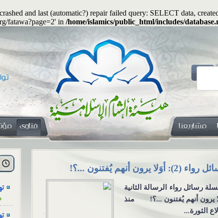
s crashed and last (automatic?) repair failed query: SELECT data, cre
org/fatawa?page=2' in
/home/islamics/public_html/includes/database.
هل
ا
اء (2): أوَلا يرون أنهم يُفتنون ...؟!
هل يجوز جعلُ
ته
لة رسائل رواء الرسالة الثانية
هل يجوز جعلُ
ه
لا يرون أنهم يُفتنون ...؟! منذ
معنوية؟ السؤ
اع الثورة...
يكون المهرُ 
ته