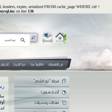
ated, headers, expire, serialized FROM cache_page WHERE cid =
mysql.inc
on line
136
رسائل رواء (1): وأصلحوا ذات بينكم
رسائل رو
سلسلة رسائل رواء الرسالة
سلس
الأولى وأصلحوا ذات بينكم
أوَ
مازال أهل العلم والمفكرون
اندل