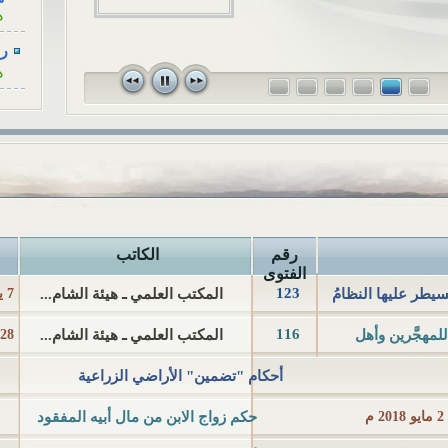
ه
للزوجة، كأنْ...
رسا
ه
رسا
ه
رسا
ه
رسا
ه
رقم
الكاتب
رسا
الفتوى
123
ه
سيطر عليها النظامُ
المكتب العلمي ـ هيئة الشام...
7 يوليو 2018 م
أح
116
مهجَّرين وأهل
المكتب العلمي ـ هيئة الشام...
28 مايو 2018 م
ا
أحكام "تضمين" الأراضي الزراعية
هل
ا
2 مايو 2018 م
حكم زواج الابن من مال أبيه المفقود