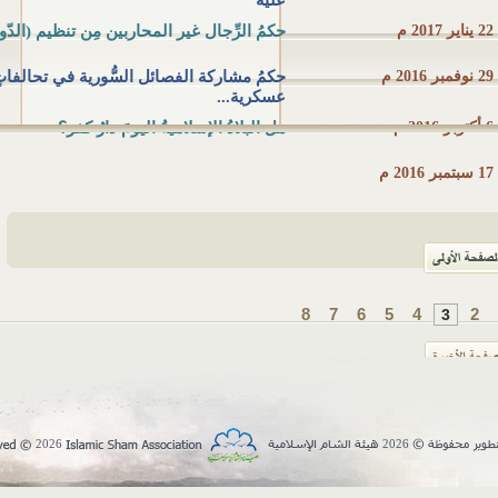
عليه
22 يناير 2017 م
حكمُ الرِّجال غير المحاربين مِن تنظيم (الدّول
29 نوفمبر 2016 م
حكمُ مشاركة الفصائل السُّورية في تحالفات
عسكرية...
6 أكتوبر 2016 م
هل البلادُ الإسلاميةُ اليومَ دارُ كفر؟
17 سبتمبر 2016 م
8
7
6
5
4
2
3
2026
2026