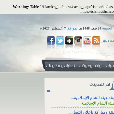
Warning
: Table './islamics_hiahnew/cache_page' is marked a
'https://islamicsham.
الجمعة
24 صفر 1448 هـ
الموافق
7 أغسطس 2026 م
 تجوز الاستعاضة عن المال...
لمكتب العلمي ـ هيئة الشام...
 المهرِ منفعةً معنوية؟
الاجتماع للعزاء، والت
التواصل الاجتماعي
نئة هيئة الشام الإسلامية...
 المهرِ منفعةً
يئة الشام الإسلامية
الاجتماع للعزاء، ووقته، و
ال: هل يجوز أن
من خلال وسائل الت
منفعةً أو خِدمةً
نئة ومباركة بإعلان انتصار...