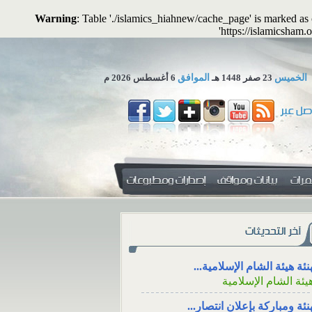
Warning
: Table './islamics_hiahnew/cache_page' is marked a
'https://islamicsham
الخميس
23 صفر 1448 هـ
الموافق
6 أغسطس 2026 م
 تجوز الاستعاضة عن المال...
لمكتب العلمي ـ هيئة الشام...
 المهرِ منفعةً معنوية؟
الاجتماع للعزاء، والت
التواصل الاجتماعي
نئة هيئة الشام الإسلامية...
 المهرِ منفعةً
يئة الشام الإسلامية
الاجتماع للعزاء، ووقته، و
ال: هل يجوز أن
نئة ومباركة بإعلان انتصار...
من خلال وسائل الت
منفعةً أو خِدمةً