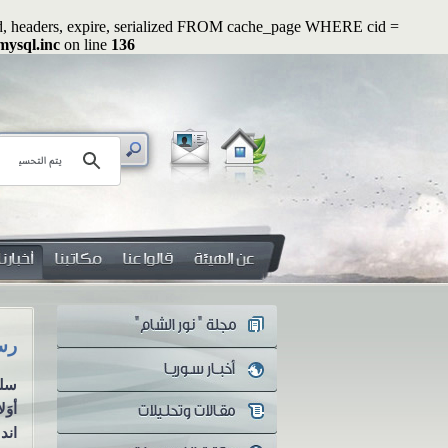
ated, headers, expire, serialized FROM cache_page WHERE cid =
mysql.inc
on line
136
رسائل رواء (1): وأصلحوا ذات بينكم
رسائل رو
سلسلة رسائل رواء الرسالة
سلس
الأولى وأصلحوا ذات بينكم
أوَ
مازال أهل العلم والمفكرون
اندل