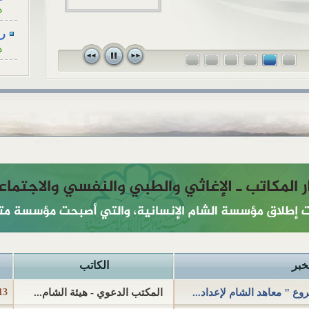
ه
للزوجة، كأنْ...
رسا
ه
رسا
ه
رسا
ه
رسا
ه
رسا
ه
أح
ا
هل
خبر
الكاتب
ا
ع " معاهد الشام لإعداد...
المكتب الدعوي - هيئة الشام...
13 أبريل 016