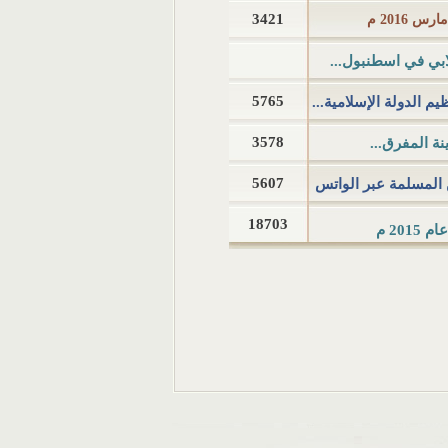
3421
ابي في اسطنبول...
5765
3578
ة المفرق...
5607
حصن المسلمة عبر الواتس
18703
20 م