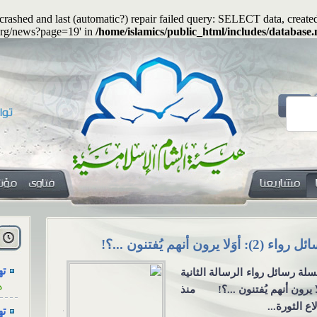
s crashed and last (automatic?) repair failed query: SELECT data, cre
.org/news?page=19' in
/home/islamics/public_html/includes/database.
هل
ا
اء (2): أوَلا يرون أنهم يُفتنون ...؟!
هل يجوز جعلُ
ته
لة رسائل رواء الرسالة الثانية
هل يجوز جعلُ
ه
لا يرون أنهم يُفتنون ...؟! منذ
معنوية؟ السؤ
ته
اع الثورة...
يكون المهرُ 