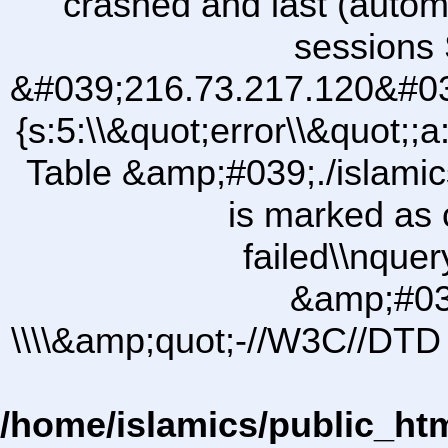
crashed and last (autom
sessions 
&#039;216.73.217.120&#03
{s:5:\\&quot;error\\&quot;;a
Table &amp;#039;./islam
is marked as 
failed\\nqu
&amp;#03
\\\\&amp;quot;-//W3C//DTD 
/home/islamics/public_ht