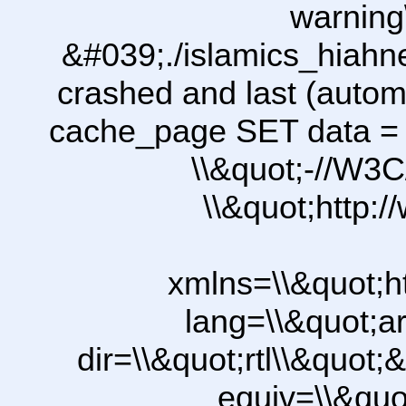
warning
&#039;./islamics_hiah
crashed and last (autom
cache_page SET data =
\\&quot;-//W3C
\\&quot;http:
xmlns=\\&quot;h
lang=\\&quot;ar
dir=\\&quot;rtl\\&quot;&
equiv=\\&quo