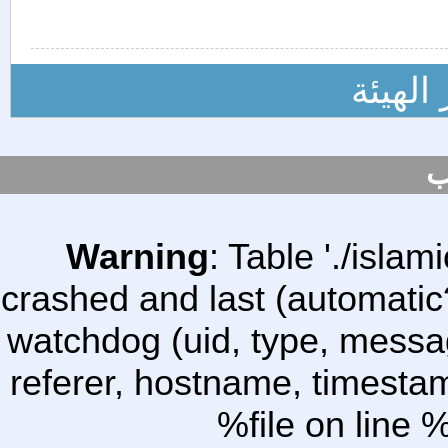
الهيئة
ب
Warning
: Table './isl
crashed and last (automatic
watchdog (uid, type, message
referer, hostname, timesta
%file on line %