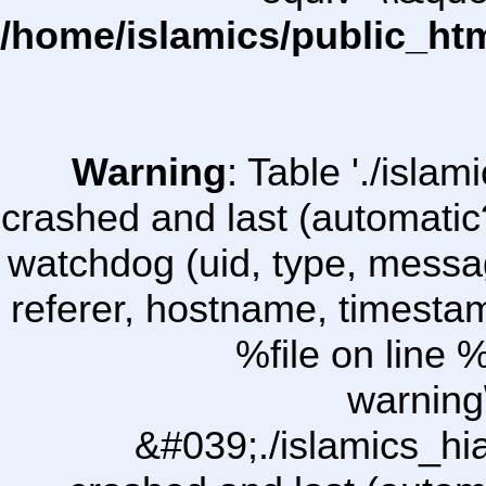
/home/islamics/public_ht
Warning
: Table './isl
crashed and last (automatic
watchdog (uid, type, message
referer, hostname, timesta
%file on line %
warning
&#039;./islamics_h