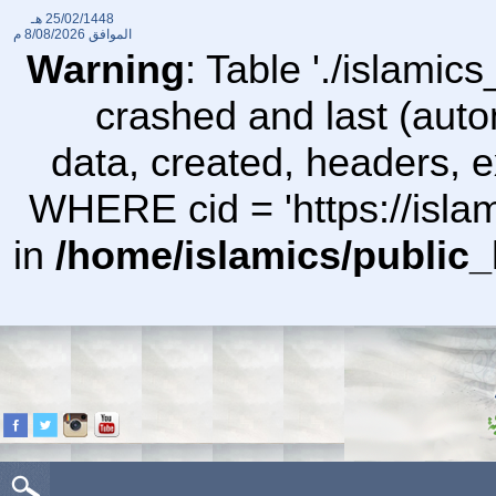
25/02/1448 هـ
الموافق
8/08/2026 م
Warning
: Table './islami
crashed and last (auto
data, created, headers,
WHERE cid = 'https://isl
in
/home/islamics/public_