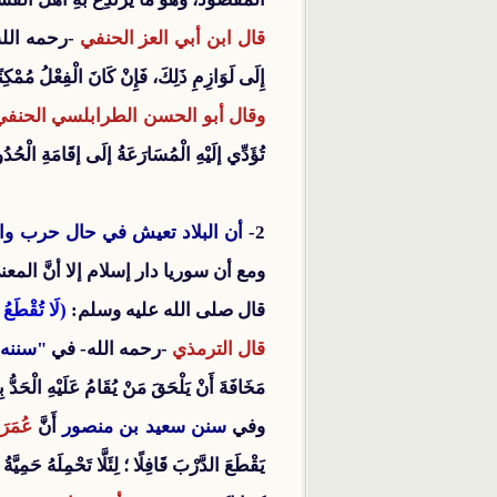
قال ابن أبي العز الحنفي
-رحمه الل
إِلَى لَوَازِمِ ذَلِكَ، فَإِنْ كَانَ الْفِعْلُ مُمْكِ
وقال أبو الحسن الطرابلسي الحنفي
تُؤَدِّي إلَيْهِ الْمُسَارَعَةُ إلَى إقَامَةِ الْحُدُود
2-
أن البلاد تعيش في حال حرب و
ومع أن سوريا دار إسلام إلا أنَّ الم
قال صلى الله عليه وسلم:
(لَا تُقْطَعُ
قال الترمذي
-رحمه الله- في
"سننه
مَخَافَةَ أَنْ يَلْحَقَ مَنْ يُقَامُ عَلَيْهِ الْحَدُّ بِ
وفي
سنن سعيد بن منصور
أَنَّ
عُمَر
يَقْطَعَ الدَّرْبَ قَافِلًا ؛ لِئَلَّا تَحْمِلَهُ حَمِيَّة