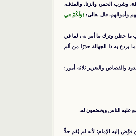
ة، وشرب الخمر، والزنا، والقذف،
ضهم وأموالهم، قال تعالى:
{وَلَكُمْ فِي
ِ ما حظر، وترك ما أمر به ، لما في
 يردع به ذا الجهالة حذرًا من ألم
د والقصاص والتعزير ثلاثة أمور:
ع عليه الناس ويخضعون له.
وَّض إليه الإمام؛ لأنه لم يُقَم حدٌّ