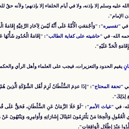
يه وسلم إلا بإذنه، ولا في أيام الخلفاء إلا بإذنهم؛ ولأنه حقٌ لله تع
ن الإمام".
 في
"تفسيره"
: "وَأَجْمَعَتِ الْأُمَّةُ عَلَى أَنَّهُ لَيْسَ لِآحَادِ الرَّعِيَّةِ إِقَامَةُ ا
مه الله- في
"حاشيته على كفاية الطالب"
: "إقَامَةُ الْحُدُودِ شَأْنُهَا عَظِي
قَامَةِ الْحَدِّ عَلَيْهِ".
نٍ
يقيم الحدود والتعزيرات، فيجب على العلماء وأهل الرأي والحكمة
في
"تحفة المحتاج"
: "إذَا عدِمَ السُّلْطَانُ لَزِمَ أَهْل الشَّوْكَةِ الَّذِينَ هُمْ أَه
ةِ لِذَلِكَ".
له- في
"غياث الأمم"
: "لَوْ خَلَا الزَّمَانُ عَنِ السُّلْطَانِ، فَحَقٌّ عَلَى قُطَّا
الْعُقُولِ وَالْحِجَا مَنْ يَلْتَزِمُونَ امْتِثَالَ إِشَارَاتِهِ وَأَوَامِرِهِ، وَيَنْتَهُونَ عَنْ مَنَ
بَلَّدُوا عِنْدَ إِظْلَالِ الْوَاقِعَاتِ".