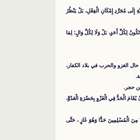
 إِلَى مُجَرَّدِ إِمْكَانِ الْفِعْلِ، بَلْ يَنْظُرُ
تَكُونُ لِكُلِّ أَحَدٍ، بَلْ وَلَا لِكُلِّ وَالٍ؛ لِمَا
ال الغزو والحرب في بلاد الكفار،
ة.
ن حجر.
 يُقَامَ الْحَدُّ فِي الْغَزْوِ بِحَضْرَةِ الْعَدُوِّ،
ا مِنَ الْمُسْلِمِينَ حَدًّا وَهُوَ غَازٍ ، حَتَّى