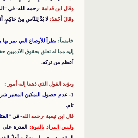
وقال ابن قدامة
-رحمه الله- في
"ال
وقَالَ أَحْمَدُ:
لَا بُدَّ لِلنَّاسِ مِنْ حَاكِمٍ،
خامساً:
نظراً للأوضاع التي تمر بها ب
إليه مما له تعلق بحقوق الآدميين ح
أعظم من تركه.
ويؤيد القول الذي ذهبنا إليه أمور :
1-
عدم حصول التمكين المعتبر شرعً
تام.
قال ابن تيمية -رحمه الله
- في
"الفت
وليس المراد بالقوة:
القدرة على ت
المقصود، وهو ما يرتدِعُ بهِ أهلُ الفس