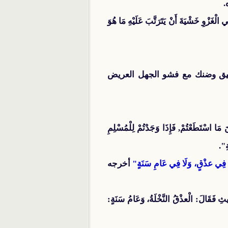
.
الْغَزْوِ خَشْيَةَ أَنْ يَتَرَتَّبَ عَلَيْهِ مَا هُوَ
 ضيق وضنك مع فشو الجهل العريض
َا اسْتَطَعْتُمْ, فَإِذَا وَجَدْتُمْ لِلْمُسْلِمِ
ِ".
 فِي عذْقٍ، وَلَا فِي عَامِ سَنَةٍ"
أخرجه
ثِ فَقَالَ: الْعذْقُ النَّخْلَةُ، وَعَامُ سَنَةٍ: