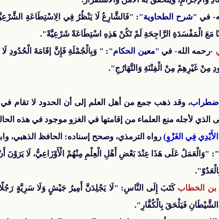
ه- في
"شرح الطحاوية"
: "فَالشَّارِعُ لَا يَنْظُرُ فِي الِاسْتِطَاعَةِ الشَّرْعِيَّةِ
نًا مَعَ الْمَفْسَدَةِ الرَّاجِحَةِ لَمْ تَكُنْ هَذِهِ اسْتِطَاعَةً شَرْعِيَّةً".
-رحمه الله- في
"معين الحكام"
: " وَبِالْجُمْلَةِ فَإِنَّ إقَامَةَ الْحُدُودِ لَا 
ِ مِنْ غَيْرِهِمْ مِنْ الْفِتْنَةِ وَالتَّهَارُجِ".
اضطراب
، وقد ذهب جمع من أهل العلم إلى أن الحدود لا تقام في ح
عنى الذي لأجله منع العلماء من إقامتها في الغزو موجود في هذه الحال
 الأَيْدِي فِي الغَزْوِ)
رواه الترمذي، وصحح إسناده: الحافظ الذهبي، واب
"
: "وَالْعَمَلُ عَلَى هَذَا عِنْدَ بَعْضِ أَهْلِ الْعِلْمِ مِنْهُمْ الْأَوْزَاعِيُّ، لَا يَرَوْنَ أَنْ
الْعَدُوّ".
َ بن الخطاب
كَتَبَ إِلَى النَّاسِ: "لَا يَجْلِدَنَّ أَمِيرُ جَيْشٍ وَلَا سَرِيَّةٍ رَجُلً
ُ الشَّيْطَانِ فَيَلْحَقَ بِالْكُفَّارِ".