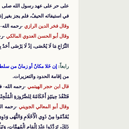
على حر على عهد رسول الله صلى الله عل
في استيفائه الحيفُ، فلم يجز بغير إذ
وقال فخر الدين الرازي
-رحمه الله-
وقال أبو الحسن العدوي المالكي
-رح
النِّزَاعِ مَا لَا يُحْصَى، إذْ لَا يَرْضَى أَحَدٌ بِإِ
رابعاً:
إن خَلا مكانٌ أو زمانٌ من سلطا
من إقامة الحدود والتعزيرات.
قال ابن حجر الهيتمي
-رحمه الله- 
فَتَنْفُذَ حِينَئِذٍ أَحْكَامُهُ لِلضَّرُورَةِ الْمُلْجِئَ
وقال أبو المعالي الجويني
-رحمه ال
يُقَدِّمُوا مِنْ ذَوِي الْأَحْلَامِ وَالنُّهَى وَذَوِي 
ذَلِكَ، تَرَدَّدُوا عِنْدَ إِلْمَامِ الْمُهِمَّاتِ، وَتَ