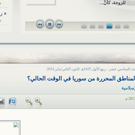
الاجتماعي ال
وجة، كأنْ...
رسا
قريبٍ لأحد ا
ه
في...
رسا
ه
رسا
ه
رسا
ه
 السادس عشر - ربيع الأول 1435هـ كانون الثاني/يناير 2014 .
رسا
المناطق المحررة من سوريا في الوقت الحالي؟
ه
إسلامية
أح
ا
هل
ا