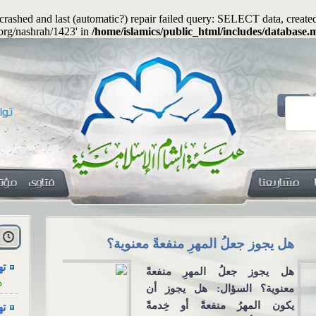
s crashed and last (automatic?) repair failed query: SELECT data, cre
.org/nashrah/1423' in
/home/islamics/public_html/includes/database.m
هل
ا
يجوز جعلُ المهرِ منفعةً معنوية؟
الاجتماع للع
ته
التواصل الا
ه
يجوز جعلُ المهرِ منفعةً
الاجتماع للعزا
وية؟ السؤال: هل يجوز أن
ته
من خلال و
ن المهرُ منفعةً أو خِدمةً
ه