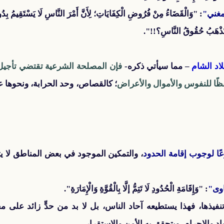
مغني"
: "وَالْقَضَاءُ مِنْ فُرُوضِ الْكِفَايَاتِ؛ لِأَنَّ أَمْرَ النَّاسِ لَا يَسْتَقِيمُ بِدُونِ
 أَتَذْهَبُ حُقُوقُ النَّاسِ؟!!".
لاد الشام
– مما سيأتي ذكره-
فإن المصلحة الشرعية تقتضي تأجيل إ
فظًا للنفوس والأموال والأعراض
؛ كالقصاص، وحد الحرابة، ونحوها ع
ا لوجوب إقامة الحدود
، والتمكين الموجود في بعض المناطق لا ي
اوى"
: "وَإِقَامَةِ الْحُدُودِ لَا تَتِمُّ إلَّا بِالْقُوَّةِ وَالْإِمَارَةِ".
نفيذها، فهذا يستطيعه آحاد الناس، بل لا بد من حدٍّ زائد على مج
ادِ والإجرامِ، ويتحقق به الأمن والاستقرار.