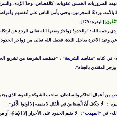
تهدد الضروريات الخمس عقوبات، كالقصاص، وحدِّ الرَّدة، والسرق
رحمةً بالأمة، وردعًا للمجرمين، وحتى يأمن الناس على أنفسهم وأعرا
َتَّقُونَ}
[البقرة: 179].
دي رحمه الله: "والحدودُ زواجرُ وضعها الله تعالى للردع عن ارتكاب
عن وعيد الآخرة بعاجل اللذة، فجعل الله تعالى من زواجر الحدود ما
- في كتابه
"مقاصد الشريعة"
: "فمقصد الشريعة من تشريع الحدو
وزجر المقتدي بالجناة".
صاص
من أعمال الحاكم والسلطان، صاحب الشوكة والقوة، الذي يجتم
لَا خِلَافَ أَنَّ الْقِصَاصَ فِي الْقَتْلِ لا يقيمه إلا أولوا الْأَمْرِ".
له- في
"المهذب"
: "لا يقيم الحدود على الأحرار إلا الإمامُ، أو من ف