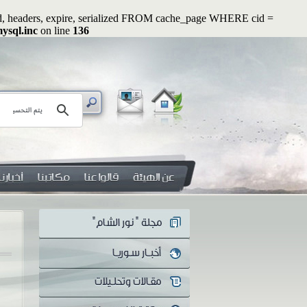
ated, headers, expire, serialized FROM cache_page WHERE cid =
ysql.inc
on line
136
رسائل رواء (2): أوَلا يرون أنهم يُفتنون ...؟!
هل 
سلسلة رسائل رواء الرسالة الثانية
هل 
أوَلا يرون أنهم يُفتنون ...؟! منذ
معن
اندلاع الثورة...
يكو