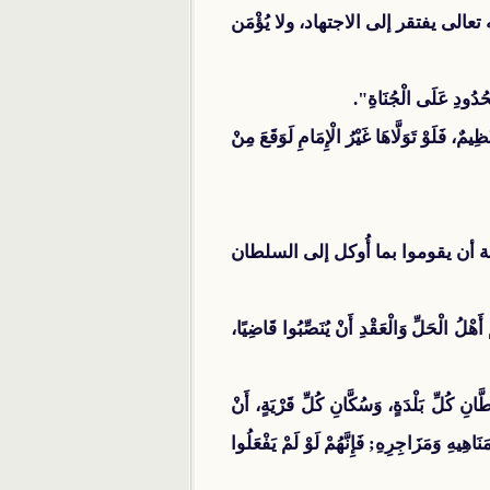
الى يفتقر إلى الاجتهاد، ولا يُؤْمَن
لْحُدُودِ عَلَى الْجُنَاةِ".
مٌ، فَلَوْ تَوَلَّاهَا غَيْرُ الْإِمَامِ لَوَقَعَ مِنْ
 أن يقوموا بما أُوكل إلى السلطان
ْلُ الْحَلِّ وَالْعَقْدِ أَنْ يُنَصِّبُوا قَاضِيًا،
نِ كُلِّ بَلْدَةٍ، وَسُكَّانِ كُلِّ قَرْيَةٍ، أَنْ
اهِيهِ وَمَزَاجِرِهِ; فَإِنَّهُمْ لَوْ لَمْ يَفْعَلُوا