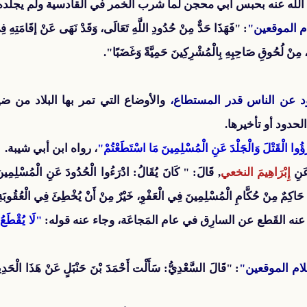
له عنه بحبس أبي محجن لما شرب الخمر في القادسية ولم يجلده
م الموقعين"
: "فَهَذَا حَدٌّ مِنْ حُدُودِ اللَّهِ تَعَالَى، وَقَدْ نَهَى عَنْ إقَامَتِهِ فِي 
هِ، مِنْ لُحُوقِ صَاحِبِهِ بِالْمُشْرِكِينَ حَمِيَّةً وَغَضَبًا".
ود عن الناس قدر المستطاع،
والأوضاع التي تمر بها البلاد من
حدود أو تأخيرها.
ؤُوا الْقَتْلَ وَالْجَلْدَ عَنِ الْمُسْلِمِينَ مَا اسْتَطَعْتُمْ"
، رواه ابن أبي شيبة.
نِ
إِبْرَاهِيمَ النخعي
, قَالَ: " كَانَ يُقَالُ: ادْرَءُوا الْحُدُودَ عَنِ الْمُسْلِمِينَ م
ِئَ حَاكِمٌ مِنْ حُكَّامِ الْمُسْلِمِينَ فِي الْعَفْوِ، خَيْرٌ مِنْ أَنْ يُخْطِئَ فِي الْعُقُوبَة
عنه القَطع عن السارِق في عام المَجاعَة، وجاء عنه قوله:
"لَا يُقْطَعُ
ام الموقعين"
: "قَالَ السَّعْدِيُّ: سَأَلْت أَحْمَدَ بْنَ حَنْبَلٍ عَنْ هَذَا الْحَدِي