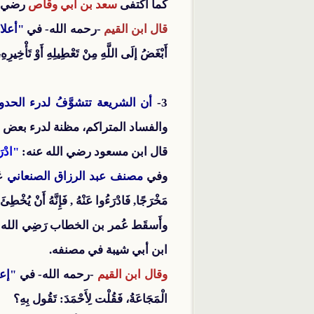
كما اكتفى
سعد بن أبي وقاص
رضي ال
قال ابن القيم
-رحمه الله- في
"أعلا
أَبْغَضُ إلَى اللَّهِ مِنْ تَعْطِيلِهِ أَوْ تَأْخِيرِ
3-
أن الشريعة تتشوَّفُ لدرء الحد
والفساد المتراكم، مظنة لدرء بعض ال
قال ابن مسعود رضي الله عنه:
"ادْرَ
وفي
مصنف عبد الرزاق الصنعاني
عَ
مَخْرَجًا, فَادْرَءُوا عَنْهُ , فَإِنَّهُ أَنْ يُخْط
وأَسقَط عُمر بن الخطاب رَضِي الله 
ابن أبي شيبة في مصنفه.
وقال ابن القيم
-رحمه الله- في
"إعل
الْمَجَاعَةُ، فَقُلْت لِأَحْمَدَ: تَقُول بِهِ؟