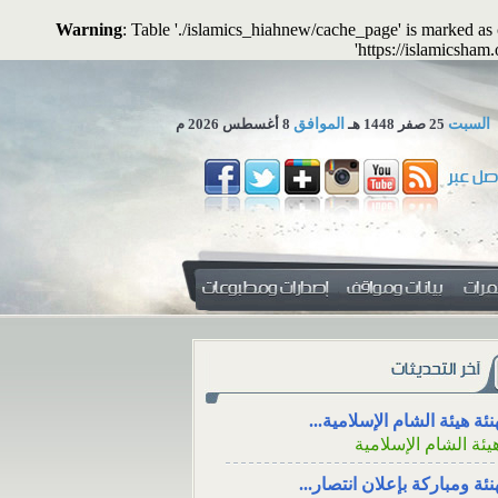
Warning
: Table './islamics_hiahnew/cache_page' is marked a
'https://islamicsham
السبت
25 صفر 1448 هـ
الموافق
8 أغسطس 2026 م
 تجوز الاستعاضة عن المال...
لمكتب العلمي ـ هيئة الشام...
زاء، والتعزية من خلال وسائل
دفع الزكاة للأقارب مع
نئة هيئة الشام الإسلامية...
جتماعي
الوالدين
يئة الشام الإسلامية
ء، ووقته، والتعزية
دفع الزكاة للأقارب م
نئة ومباركة بإعلان انتصار...
سائل التواصل
الإنفاق منها على الوالدين
يئة الشام الإسلامية