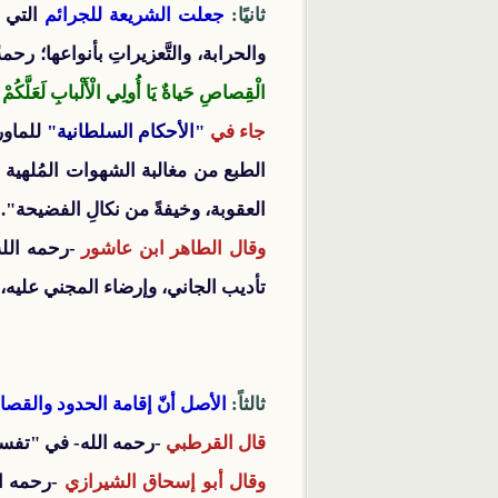
ثانيًا:
جعلت الشريعة للجرائم
التي 
والحرابة، والتَّعزيراتِ بأنواعها؛ 
الْقِصاصِ حَياةٌ يَا أُولِي الْأَلْبابِ لَعَلَّكُمْ ت
جاء في
"الأحكام السلطانية"
للماور
الطبع من مغالبة الشهوات المُلهية 
العقوبة، وخيفةً من نكالِ الفضيحة".
وقال الطاهر ابن عاشور
-رحمه الله
تأديب الجاني، وإرضاء المجني عليه، 
ثالثاً:
الأصل أنّ إقامة الحدود والق
قال القرطبي
-رحمه الله- في "تفسيره": "
وقال أبو إسحاق الشيرازي
-رحمه ال