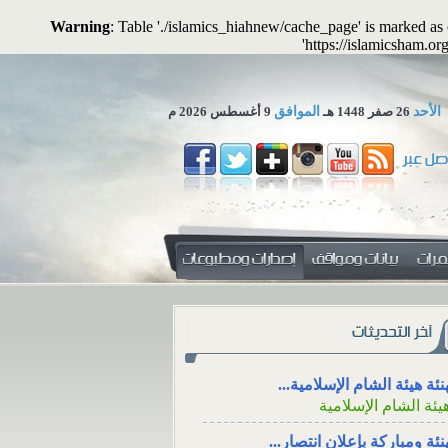
Warning
: Table './islamics_hiahnew/cache_page' is marked a
'https://islamicsham.or
الأحد
26 صفر 1448 هـ
الموافق
9 أغسطس 2026 م
 تجوز الاستعاضة عن المال...
لمكتب العلمي ـ هيئة الشام...
 المهرِ منفعةً معنوية؟
الاجتماع للعزاء، والت
التواصل الاجتماعي
نئة هيئة الشام الإسلامية...
 المهرِ منفعةً
يئة الشام الإسلامية
الاجتماع للعزاء، ووقته، و
ال: هل يجوز أن
من خلال وسائل الت
منفعةً أو خِدمةً
نئة ومباركة بإعلان انتصار...