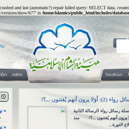
s crashed and last (automatic?) repair failed query: SELECT data, cre
g/versions/show/677' in
/home/islamics/public_html/includes/databas
هل
ا
اء (2): أوَلا يرون أنهم يُفتنون ...؟!
هل يجوز جعلُ
ته
لة رسائل رواء الرسالة الثانية
هل يجوز جعلُ
ه
لا يرون أنهم يُفتنون ...؟! منذ
معنوية؟ السؤ
اع الثورة...
يكون المهرُ 
ته