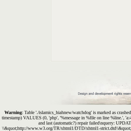
Warning
: Table './islamics_hiahnew/watchdog' is marked as crashed 
timestamp) VALUES (0, 'php', '%message in %file on line %line.', 'a
and last (automatic?) repair failed\nquery: 
\\&quot;http://www.w3.org/TR/xhtml1/DTD/xhtml1-strict.dtd\\&quot;