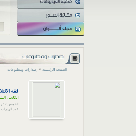
والمثقفون تتفاوت أنظارهم...
»
الصفحة الرئيسية
إصدارات ومطبوعات
فقه الائت
الكاتب :
الشي
الخميس 12 رجب 1439 هـ الموافق 29 مارس 2018 م
عدد الزيارات : 7864