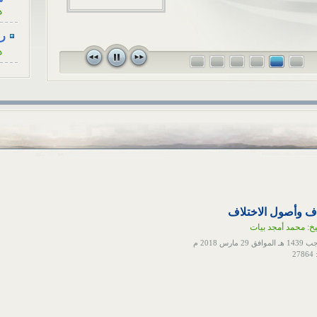
ه
للزوجة، كأنْ...
رسا
ه
رسا
ه
رسا
ه
رسا
ه
رسا
ه
لاف وأصول الاختلاف
خ: محمد أمجد بيات
أح
ا
2
هل
ا