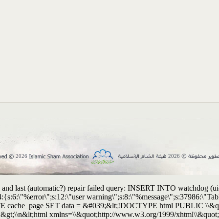
2026
2026
and last (automatic?) repair failed query: INSERT INTO watchdog (uid, t
:4:{s:6:\"%error\";s:12:\"user warning\";s:8:\"%message\";s:37986:\"
UPDATE cache_page SET data = &#039;&lt;!DOCTYPE html PUBLIC \\&
&gt;\\n&lt;html xmlns=\\&quot;http://www.w3.org/1999/xhtml\\&quot; 