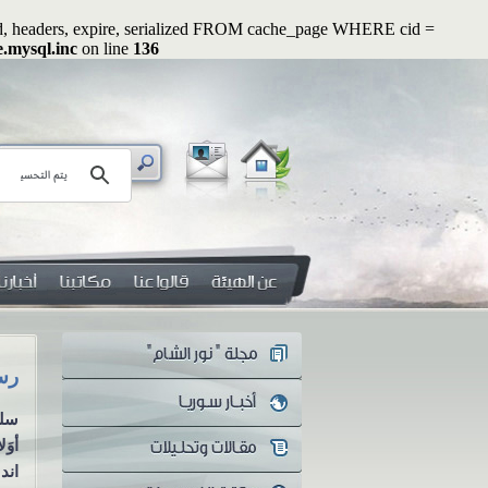
ated, headers, expire, serialized FROM cache_page WHERE cid =
e.mysql.inc
on line
136
رسائل رواء (1): وأصلحوا ذات بينكم
رسائل رو
سلسلة رسائل رواء الرسالة
سلس
الأولى وأصلحوا ذات بينكم
أوَ
مازال أهل العلم والمفكرون
اندل