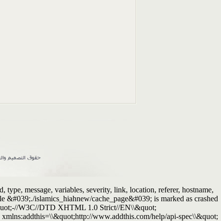
ype, message, variables, severity, link, location, referer, hostname,
Table &#039;./islamics_hiahnew/cache_page&#039; is marked as crashed
quot;-//W3C//DTD XHTML 1.0 Strict//EN\\&quot;
xmlns:addthis=\\&quot;http://www.addthis.com/help/api-spec\\&quot;