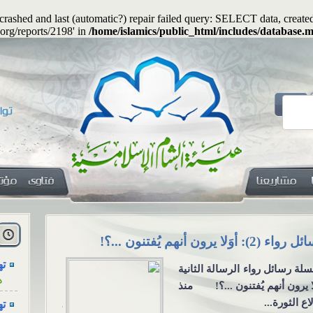
s crashed and last (automatic?) repair failed query: SELECT data, cre
.org/reports/2198' in
/home/islamics/public_html/includes/database.m
هل
ا
 يجوز جعلُ المهرِ منفعةً معنوية؟
الاجتماع لل
ته
التواصل ال
ه
 يجوز جعلُ المهرِ منفعةً
الاجتماع للعز
نوية؟ السؤال: هل يجوز أن
ته
من خلال و
ون المهرُ منفعةً أو خِدمةً
ه