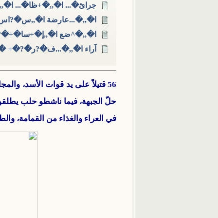
جرائ�... ا�,,�+ظا�... ا�,
ا�,,�...عارضة ا�,,س�?اس
ا�,,�^ضع ا�,,إ�+سا�+�?
آراء ا�,,�...ف�?ر�?�+ �
56 قتيلاً على يد قوات الأسد، وا
حلّ الجبهة، فيما ناشطو حلب يطلق
في العراء والغذاء من القمامة، والط