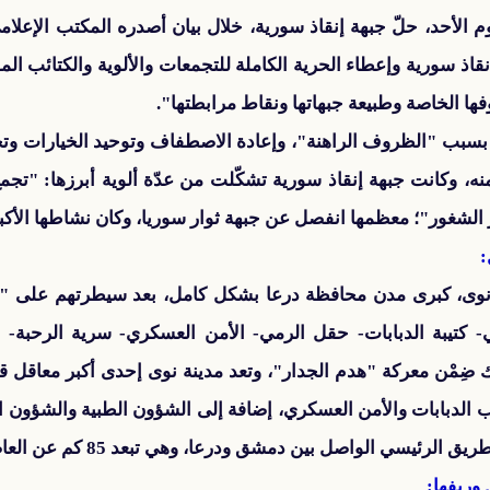
م الأحد، حلّ جبهة إنقاذ سورية، خلال بيان أصدره المكتب الإعلامي
نقاذ سورية وإعطاء الحرية الكاملة للتجمعات والألوية والكتائب ال
ظروفها الخاصة وطبيعة جبهاتها ونقاط مرابطتها".
 جاء بسبب "الظروف الراهنة"، وإعادة الاصطفاف وتوحيد الخيارات وت
منه، وكانت جبهة إنقاذ سورية تشكّلت من عدّة ألوية أبرزها: "تجم
الشغور"؛ معظمها انفصل عن جبهة ثوار سوريا، وكان نشاطها الأكبر
:
كتيبة الدبابات- حقل الرمي- الأمن العسكري- سرية الرحبة- س
 ضِمْن معركة "هدم الجدار"، وتعد مدينة نوى إحدى أكبر معاقل 
لدبابات والأمن العسكري، إضافة إلى الشؤون الطبية والشؤون الإد
اصل بين دمشق ودرعا، وهي تبعد 85 كم عن العاصمة دمشق و10كم عن مدينة درعا.
وريفها: