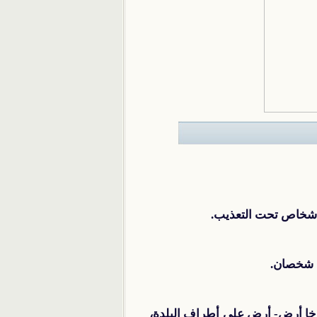
خا أرض- أرض على أطراف البلدة،