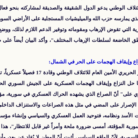
لائتلاف الوطني يدعو الدول الشقيقة والصديقة لمشاركته بنحو ف
ذي يمارسه حزب الله والميليشيات المستجلبة على الأراضي السو
ية التي تقوض الإرهاب ومقوماته وتوفير الدعم اللازم لذلك، ووض
طق الخاضعة لسلطات الإرهاب المختلف"، وأكد البيان أيضاً على ض
زاع وإيقاف الهجمات على الحر في الشمال:
بعد لقاء دام لعدة ساعات، بين نصر الحريري ال
ها حل النزاع وإيقاف الهجمات العسكرية على الجيش السوري ال
ريري على" أنّ الصراع الذي يشهده الحراك العسكري في سورية، م
ّ الإصرار على المضي في مثل هذه الصراعات والاستنزاف الداخلي
ات الأسد ونظامه، فتوحيد العمل العسكري والسياسي وإنشاء مؤس
رية المؤقتة، أمسى ضرورة ملحة وأمراً غير قابل للانتظار"، هذا 
ورية، لأنّ الواقع السياسي أثبت أنّ الوطن لا يُقاد عن بعد، وأ