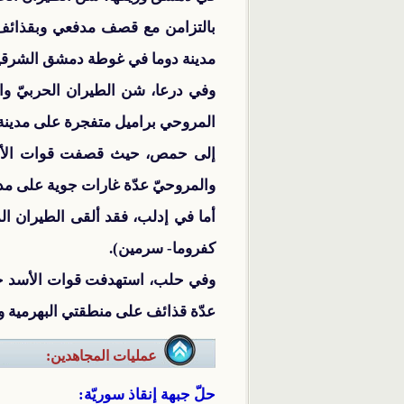
بالتزامن مع قصف مدفعي وبقذائف ا
مدينة دوما في غوطة دمشق الشرقي
المروحي براميل متفجرة على مدينة
إلى حمص، حيث قصفت قوات الأسد ح
والمروحيّ عدّة غارات جوية على مدي
أما في إدلب، فقد ألقى الطيران ا
كفروما- سرمين).
وفي حلب، استهدفت قوات الأسد حيّ
عدّة قذائف على منطقتي البهرمية وا
عمليات المجاهدين:
حلّ جبهة إنقاذ سوريّة: