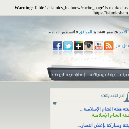
Warning
: Table './islamics_hiahnew/cache_page' is marked a
'https://islamicsham
الأحد
26 صفر 1448 هـ
الموافق
9 أغسطس 2026 م
 تجوز الاستعاضة عن المال...
لمكتب العلمي ـ هيئة الشام...
عزاء، والتعزية من خلال وسائل
دفع الزكاة للأقارب م
نئة هيئة الشام الإسلامية...
اجتماعي
الوالدين
يئة الشام الإسلامية
اء، ووقته، والتعزية
دفع الزكاة للأقارب 
نئة ومباركة بإعلان انتصار...
سائل التواصل
الإنفاق منها على الوالدي
يئة الشام الإسلامية