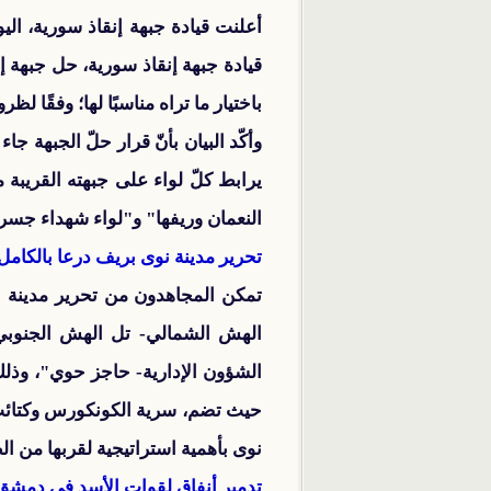
أعلنت قيادة جبهة إنقاذ سورية، اليو
قيادة جبهة إنقاذ سورية، حل جبهة إ
باختيار ما تراه مناسبًا لها؛ وفقًا ل
وأكّد البيان بأنّ قرار حلّ الجبهة
يرابط كلّ لواء على جبهته القريبة 
النعمان وريفها" و"لواء شهداء جسر 
تحرير مدينة نوى بريف درعا بالكامل
الهش الشمالي- تل الهش الجنوبي- 
الشؤون الإدارية- حاجز حوي"، وذلك
حيث تضم، سرية الكونكورس وكتائب ا
نوى بأهمية استراتيجية لقربها من الطريق الرئيسي الو
تدمير أنفاق لقوات الأسد في دمشق 