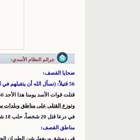
جرائم النظام الأسدي:
ضحايا القصف:
56 قتيلاً: (نسأل الله أن يتقبلهم في الشهداء)
قتلت قوات الأسد يومنا هذا الأحد 56 شخصاً معظمهم في درعا، ومن بين القتلى 8 أطفال وامرأتان و5 أشخاص تحت التعذيب.
وتوزع القتلى على مناطق وبلدات سو
في درعا قتل 20 شخصاً، حلب 18 شخصاً، حمص 10 أشخاص، دمشق وريفها 6 أشخاص، وفي إدلب قتل شخصان.
مناطق القصف:
في دمشق وريفها، شن الطيران الح