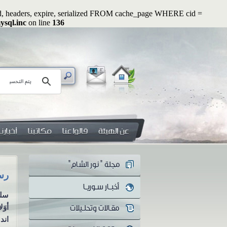
ated, headers, expire, serialized FROM cache_page WHERE cid =
ysql.inc
on line
136
رسائل رواء (2): أوَلا يرون أنهم يُفتنون ...؟!
هل
سلسلة رسائل رواء الرسالة الثانية
هل
أوَلا يرون أنهم يُفتنون ...؟! منذ
مع
اندلاع الثورة...
يك