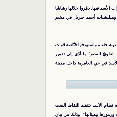
الأسد فيها، دمّروا خلالها رشاشًا
سد وميليشيات أحمد جبريل في مخيم
دينة حلب، واستهدفوا قنّاصة قوات
لعلويّ للقصر؛ ما أدّى إلى تدمير
لأسد في حي العامرية داخل مدينة
وطني السوري المجتمع الدولي بـ "تحرك جدي وفق قرار مجلس الأمن 2118 لإلزام نظام الأسد بتنفيذ النقاط الست
د ورموزها وهيئاتها"، وذلك في بيان