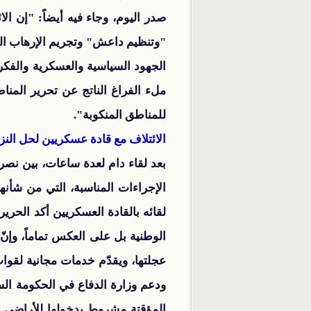
صدر اليوم، وجاء فيه أيضاً: "إن ا
"وتنظيم داعش" وتجريم الإرهاب ال
الجهود السياسية والعسكرية والفكر
ملء الفراغ الناتج عن تحرير المنا
للمناطق المنكوبة".
الائتلاف مع قادة عسكريين لحل الن
الإجراءات المناسبة، التي من شأن
لقائه بالقادة العسكريين أكد الح
الوطنية بل على العكس تماماً، وإن
عجلتها، ويقدّم خدمات مجانية لقو
ودعم وزارة الدفاع في الحكومة السو
المؤقتة مشروط بدخولها للأراضي الس