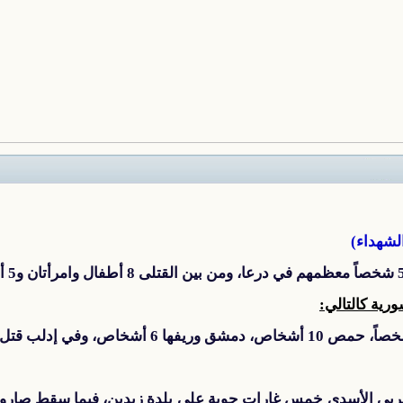
رية كالتالي:
ربي الأسدي خمس غارات جوية على بلدة زبدين، فيما سقط صارو