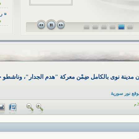
الاجتماعي ا
زوجة، كأنْ...
رسا
قريبٍ لأحد 
ه
في...
رسا
ه
رسا
ه
رسا
ه
ن مدينة نوى بالكامل ضِمْن معركة "هدم الجدار"، وناشطو
رسا
ه
وقع نور سورية
أح
ا
هل
ا