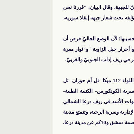
ّ للجبهة، وقال البيان: "قررنا نحن
مؤلفة تحت شعار جبهة إنقاذ سورية،
حسينها؛ لأن الوضع الحاليّ فرض أن
ع أحرار جبل الزاوية" و"ثوار معرة
 في ريف إدلب الجنوبيّ والغربيّ.
تمكن المجاهدون من تحرير مدينة نوى، كبرى مدن محافظة درعا بشكل كامل، بعد سيطرتهم على "اللواء 112 ميكا- تل أم حوران- تل
رية الكونكورس- الكتيبة الطبية-
قوات الأسد في ريف درعا الشمالي
ارية وسرية الرحبة، وتتمتع مدينة