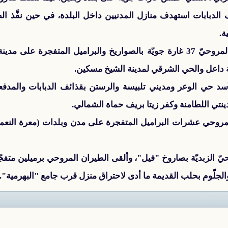
لدبابات استهدف منازل المدنيين داخل البلدة، في حين نفَّذ ال
ة.
وفي درعا، شن الطيران الحربيّ والمروحيّ 37 غارة جويّة بالصواريخ والبراميل ا
 داعل والحي الشرقي لمدينة الشيخ مسكين.
ي الوعر ومديني تلبيسة والرستن بقذائف الدبابات والمدفعية
نتي اللطامنة وكفر زيتا بريف حماة الشمالي.
لمروحي عشرات البراميل المتفجرة على مدن وبلدات (معرة النعما
 الزبديّة بصاروخ "فيل"، وألقى الطيران المروحي برميلين مت
لجلّوم بحلب القديمة ما أدى لاحتراق منزل قرب جامع "البهرمية".