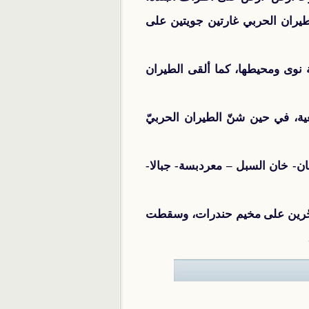
طيران الحربي غارتين جويتين على
لمتفجرة على مدينة نوى ومحيطها، كما ألقى الطيران
، في حين شنّ الطيران الحربيّ
ن- خان السبل – معردبسة- جبالا-
فجّرين على مخيم حندرات، وسقطت