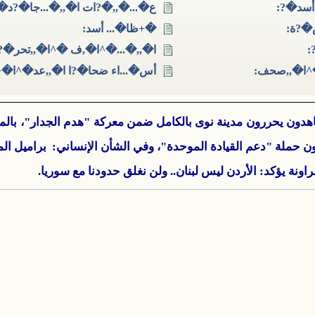
,أسد�?:
ع�...�,,�?ات ا�,,�...جا�?د
�?ة:
�+ظا�... أسد:
:
ا�,,�...�^ا�,ف �^ا�,,تحر�?
^ا�,,صحف:
أس�...اء ضحا�?ا ا�,,عد�^ا�+
لمجاهدون يحررون مدينة نوى بالكامل ضمن معركة "هدم الجدار"، بالمق
ون حملة "دعم القيادة الموحدة"، وفي الشأن الإنساني: براميل
راونة يؤكد: الأردن ليس لبنان.. ولن نغلق حدودنا مع سوريا.