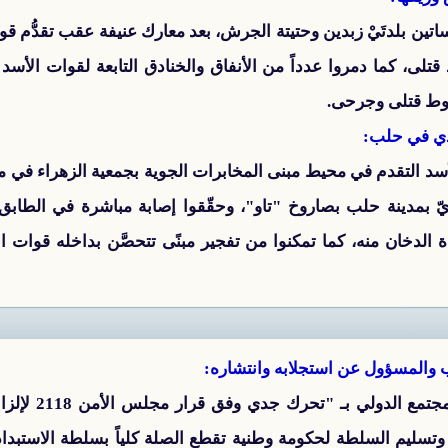
ن بلدتَيْ زبدين وحتيتة الجرش، بعد معارك عنيفة عقب تقدُّم قوات 
 قتلى، كما دمروا عدداً من الأنفاق والخنادق التابعة لقوات الأ
وط قتلى وجرحى.
دي في حلب:
د التقدم في محيط مبنى المخابرات الجوية بجمعية الزهراء في م
ّ بمدينة حلب بصاروخ "تاو"، وحقّقوا إصابة مباشرة في الطابق ا
دخان منه، كما تمكنوا من تفجير مبنًى تتحصَّن بداخله قوات ا
ب والمسؤول عن استجلابه وانتشاره:
طالب الائتلاف ال
الية وتسليم السلطة لحكومة وطنية تقطع الصلة كلياً بسلطة الاستبدا