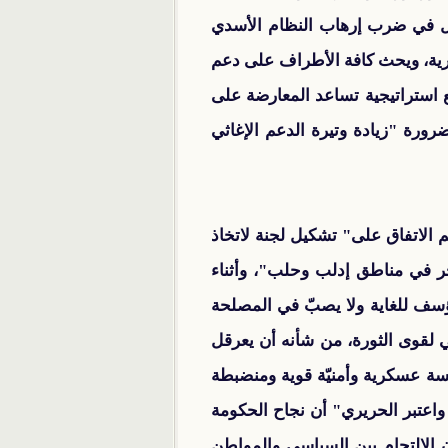
عال في ضرب إرهاب النظام الأسدي
رية، ويحث كافة الأطراف على دعم
ع استراتيجية تساعد المعارضة على
رورة "زيادة وتيرة الدعم الإغاثي
أمين العام للائتلاف الوطني وقادة 17 فصيلاً عسكرياً، تم الاتفاق على" تشكيل لجنة لاتخاذ
حر في مناطق إدلب وحلب"، وأثناء
ؤسف للغاية ولا يصبّ في المصلحة
 لقوى الثورة، من شأنه أن يعرقل
سة عسكرية وأمنيّة قوية ومنضبطة
واعتبر الحريري" أن نجاح الحكومة
ن الالتحام بين السياسي والمواطن