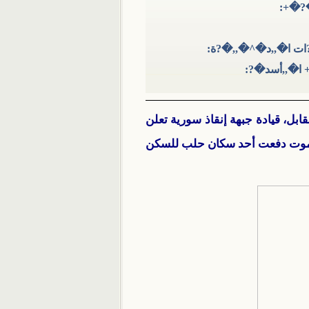
�?�+:
ات ا�,,د�^�,,�?ة:
 ا�,,أسد�?:
ابل، قيادة جبهة إنقاذ سورية تعلن
 الموت دفعت أحد سكان حلب للسكن