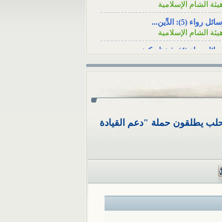
لسؤال: عند وفاة
أنا شاب مقيم في تركيا، 
ئل رواء (5): الدِّين...
الأصدقاء هل يكفي
أنْ أرسلَ زكاة...
يئة الشام الإسلامية
ئل رواء (4): فينظرَ كيف...
يئة الشام الإسلامية
ئل رواء (3): لا يُسلِمُه...
يئة الشام الإسلامية
ئل رواء (1): وأصلحوا ذات...
يئة الشام الإسلامية
 حلب يطلقون حملة "دعم القيادة
ئل رواء (2): أوَلا يرون...
يئة الشام الإسلامية
كامُ الجوائز في المسابقات...
لمكتب العلمي ـ هيئة الشام...
 تثبت الوفاةُ بشهادةِ رجلٍ...
لمكتب العلمي ـ هيئة الشام...