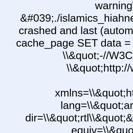
warning
&#039;./islamics_hiah
crashed and last (autom
cache_page SET data =
\\&quot;-//W3C
\\&quot;http:
xmlns=\\&quot;h
lang=\\&quot;ar
dir=\\&quot;rtl\\&quot;&
equiv=\\&quo