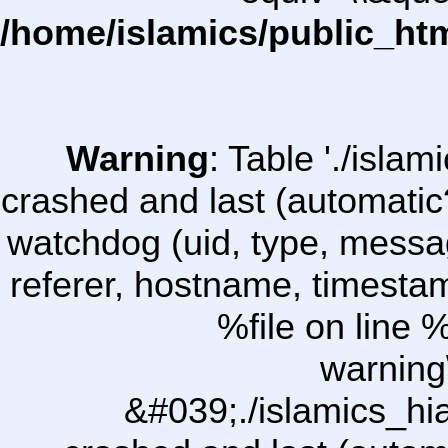
/home/islamics/public_ht
Warning
: Table './isl
crashed and last (automatic
watchdog (uid, type, message
referer, hostname, timesta
%file on line %
warning
&#039;./islamics_h