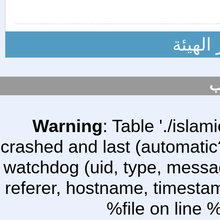
الهيئة
ب
Warning
: Table './isl
crashed and last (automatic
watchdog (uid, type, message
referer, hostname, timesta
%file on line %