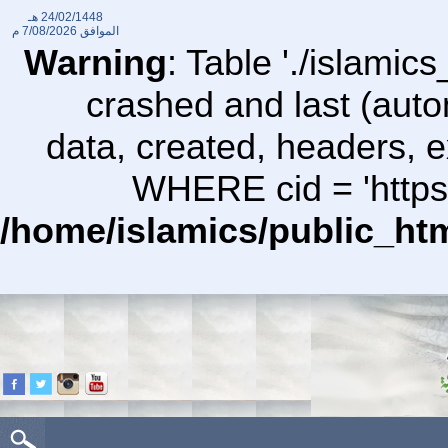
24/02/1448 هـ
الموافق
7/08/2026 م
Warning
: Table './islami
crashed and last (auto
data, created, headers,
WHERE cid = 'https
/home/islamics/public_ht