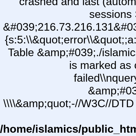
crashed and last (autom
sessions 
&#039;216.73.216.131&#03
{s:5:\\&quot;error\\&quot;;a
Table &amp;#039;./islam
is marked as 
failed\\nqu
&amp;#03
\\\\&amp;quot;-//W3C//DTD 
/home/islamics/public_ht