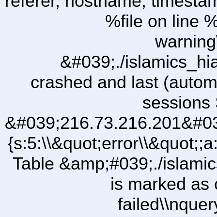
referer, hostname, timesta
%file on line %
warning
&#039;./islamics_h
crashed and last (autom
sessions 
&#039;216.73.216.201&#03
{s:5:\\&quot;error\\&quot;;a
Table &amp;#039;./islam
is marked as 
failed\\nqu