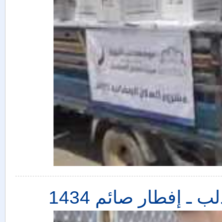
 ـ إفطار صائم 1434