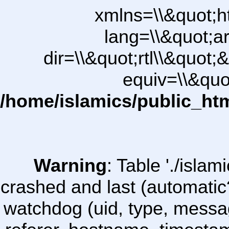
xmlns=\\&quot;h
lang=\\&quot;ar
dir=\\&quot;rtl\\&quot;&
equiv=\\&quo
/home/islamics/public_ht
Warning
: Table './isl
crashed and last (automatic
watchdog (uid, type, message