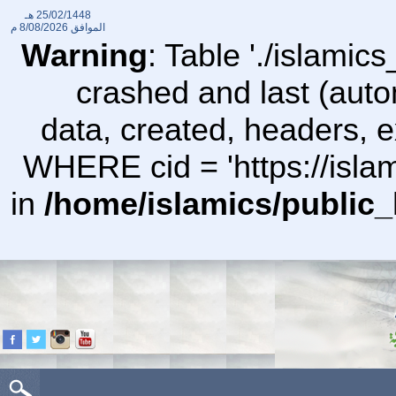
25/02/1448 هـ
الموافق
8/08/2026 م
Warning
: Table './islami
crashed and last (auto
data, created, headers,
WHERE cid = 'https://isl
in
/home/islamics/public_