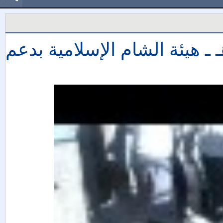
احي ريف حمص الشمالي 1434هـ ـ هيئة الشام الإسلامية بدعم