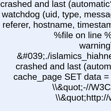
crashed and last (automatic
watchdog (uid, type, message
referer, hostname, timesta
%file on line %
warning
&#039;./islamics_hiah
crashed and last (autom
cache_page SET data =
\\&quot;-//W3C
\\&quot;http: