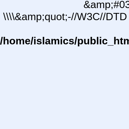
&amp;#03
\\\\&amp;quot;-//W3C//DTD 
/home/islamics/public_ht