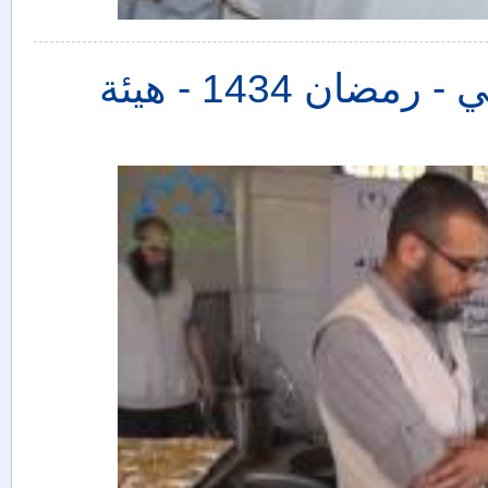
مطابخ ريف حماة وريف إدلب الجنوبي - رمضان 1434 - هيئة