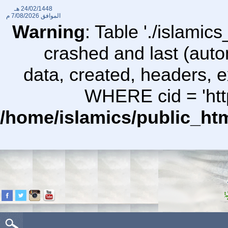
24/02/1448 هـ
الموافق
7/08/2026 م
Warning
: Table './islami
crashed and last (auto
data, created, headers,
WHERE cid = 'http
/home/islamics/public_ht