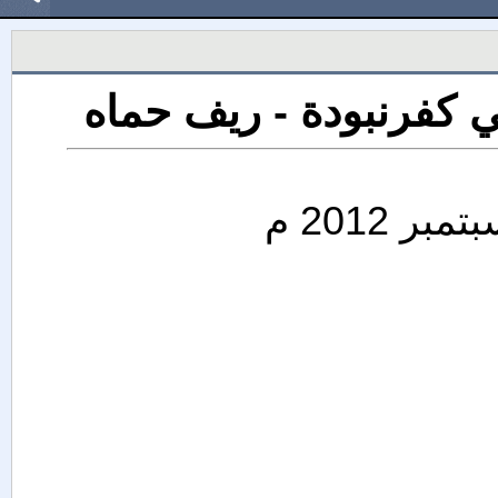
لي كفرنبودة - ريف حماه