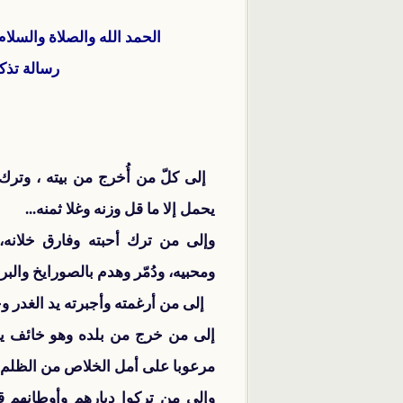
الحمد الله والصلاة والسلا
رسالة تذك
إلى كلّ من أُخرج من بيته ، وترك 
يحمل إلا ما قل وزنه وغلا ثمنه...
وإلى من ترك أحبته وفارق خلانه، 
ومحبيه، ودُمّر وهدم بالصورايخ والبر
إلى من أرغمته وأجبرته يد الغدر وج
إلى من خرج من بلده وهو خائف يت
مرعوبا على أمل الخلاص من الظلم وأ
وإلى من تركوا ديارهم وأوطانهم قسر