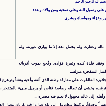
بسم الله الرحمن الرحيم
م على رسول الله وعلى صحبه ومن والاه وبعد:
ير وعزاء ومواساة وبشرى ....
ماله وعقاره، ولم يحمل معه إلا ما يواري عورته، ولم
وفقد فلذة كبده وثمرة فؤاده، وفُجع بموت أقربائه
اميل المتفجرة منزله...
لاوزة الطاغوت على مفارقة وطنه الذي ألفه وأحبه ونشأ وترعرع فيه
رقب، يخشى أن تطاله رصاصة قناص أو برميل مليء بالمتفجرات 
هله إلى عالم مجهول لا يعلم فيه مصيره ...
اً وخوفاً، تركوها وغادروا إلى بلد صاروا فيه غرباء، وصار الغن