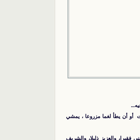
...
أو أن يطأ لغما مزروعا ، يمشي
ي فقيرا، والعزيز ذليلا، والشريف