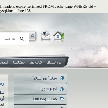
ated, headers, expire, serialized FROM cache_page WHERE cid =
ysql.inc
on line
136
رسائل رواء (2): أوَلا يرون أنهم يُفتنون ...؟!
هل 
سلسلة رسائل رواء الرسالة الثانية
هل 
أوَلا يرون أنهم يُفتنون ...؟! منذ
معن
اندلاع الثورة...
يكو