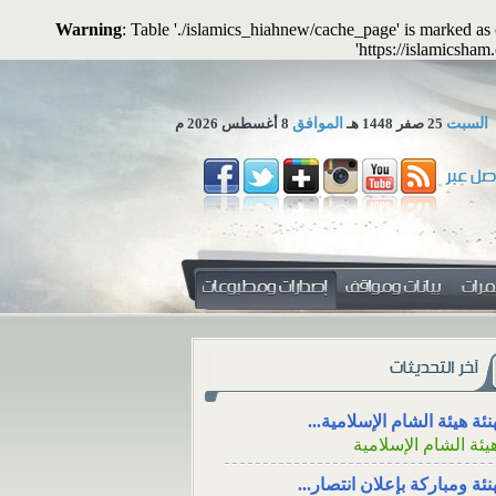
Warning
: Table './islamics_hiahnew/cache_page' is marked a
'https://islamicsham
السبت
25 صفر 1448 هـ
الموافق
8 أغسطس 2026 م
 تجوز الاستعاضة عن المال...
لمكتب العلمي ـ هيئة الشام...
زاء، والتعزية من خلال وسائل
دفع الزكاة للأقارب مع
جتماعي
الوالدين
نئة هيئة الشام الإسلامية...
يئة الشام الإسلامية
ء، ووقته، والتعزية
دفع الزكاة للأقارب م
نئة ومباركة بإعلان انتصار...
سائل التواصل
الإنفاق منها على الوالدين
يئة الشام الإسلامية