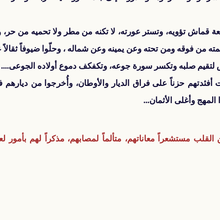
طعة قماش تؤويه، وتستر عورته، لا تكنه من مطر ولا تحميه من حر، و
ته من فوقه ومن تحته وعن يمينه وعن شماله ، وحلّوا ضيوفاً ثقالاً علي
ش لتقيم صلبه وتكسر سورة جوعه، وتكفكف دموع أولاده الجوعى....
أفئدتهم حزناً على فراق الديار والأوطان، وأُخرجوا من ديارهم ف
المهج وأغلى الأثمان...
القلب مستشعراً معاناتهم، متألماً لمصابهم، مذكراً لهم بأمور ل