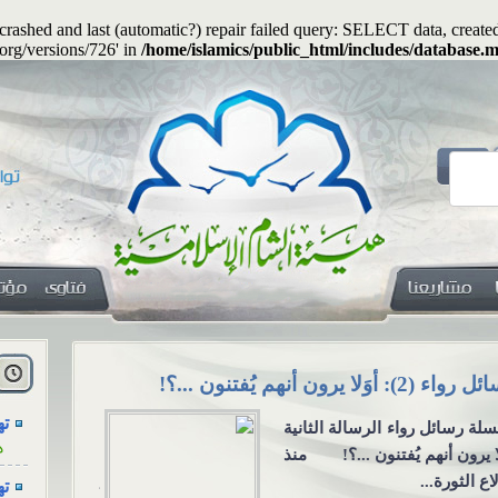
s crashed and last (automatic?) repair failed query: SELECT data, cre
.org/versions/726' in
/home/islamics/public_html/includes/database.m
هل
ا
يجوز جعلُ المهرِ منفعةً معنوية؟
الاجتماع للع
التواصل الا
ته
يجوز جعلُ المهرِ منفعةً
ه
الاجتماع للعزا
وية؟ السؤال: هل يجوز أن
ته
من خلال و
ن المهرُ منفعةً أو خِدمةً
ه