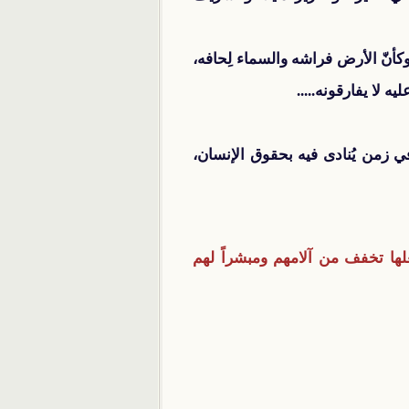
كأنّ الأرض فراشه والسماء لِحافه،
ه لا يفارقونه.....
ي زمن يُنادى فيه بحقوق الإنسان،
علها تخفف من آلامهم ومبشراً لهم