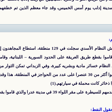
 مدينة إدلب يوم أمس الخميس، وقد جاء معظم الذين تم خطف
:
في مواجهات عنيفة بين الثوار وجيش النظام الأسدي سجلت ف
موا بقطع طريق العريقة على الحدود السورية – اللبنانية، وق
لنظام خسائر مادية وبشريه كبيرة، وفي الزبداني تمكن الثوار م
ائر كانت محملة في سيارتهم.(1)
واقتحم الثوار حاجزاً عسكرياً أثناء تقدمهم للسيطرة على مقر اللو
قول النفط: