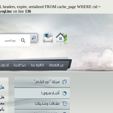
ated, headers, expire, serialized FROM cache_page WHERE cid =
sql.inc
on line
136
رسائل رواء (2): أوَلا يرون أنهم يُفتنون ...؟!
هل 
سلسلة رسائل رواء الرسالة الثانية
هل 
أوَلا يرون أنهم يُفتنون ...؟! منذ
معن
اندلاع الثورة...
يكو