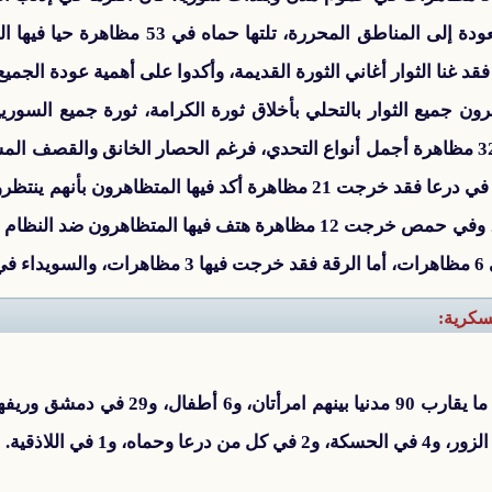
خلالها الثوار جميع السوريين إلى العودة إلى ال
وريفها فقد سطر المتظاهرون عبر 32 مظاهرة أجمل أنواع التحدي، فرغم الحصار الخانق 
مع جميع المدن السورية الثائرة، أما في درعا فقد خرجت 21 مظاهرة أكد في
الداخل في إدارة المناطق المحررة، وفي حمص خرجت 12 مظاهرة هتف فيه
(1)
عسكرية: