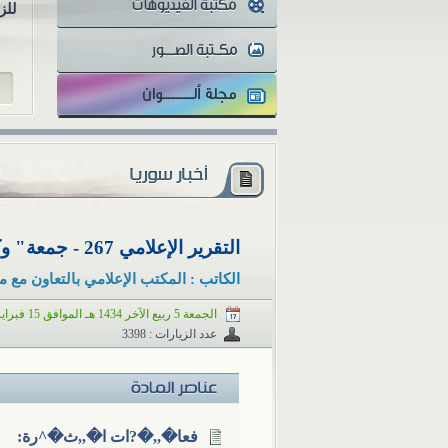
للز
التقرير الإعلامي 267 - جمعة" وكفى بالله نصيرا" - 15 شباط/فبراير 2013
الكاتب :
المكتب الإعلامي بالتعاون مع م
الجمعة 5 ربيع الآخر 1434 هـ الموافق 15 فبراير 2013 م
عدد الزيارات : 3398
فعا�,,�?ات ا�,,ث�^رة: