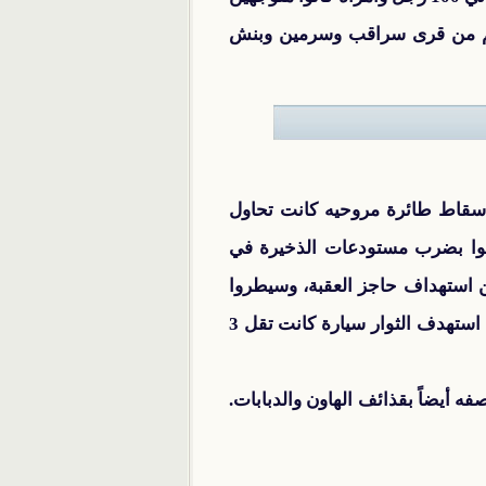
هم من قرى سراقب وسرمين وبنش
ي 129 منطقة، استطاع المجاهدون إسقاط طائرة مروحيه كانت تحاول
اموا بضرب مستودعات الذخيرة في
ن استهداف حاجز العقبة، وسيطروا
في قطنا على أوستراد السلام، وقتلوا أكثر من 30 عنصرا على عدد من الحواجز في المنطقة، هذا وقد استهدف الثوار سيارة كانت تقل 3
اء 39 في مدينة عدرا والذي قاموا بقصفه أيضاً بقذائف الهاون والدبابات.