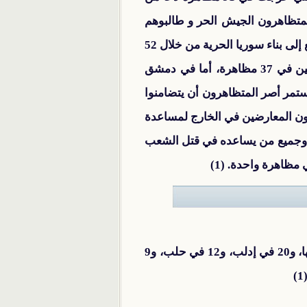
مناطق المحررة، تلتها حماه في 53 مظاهرة حيا فيها المتظاهرون الجيش الحر و طالبوهم
بالتحلي بأخلاق الثورة، أما دير الزور فقد غنا الثوار أغاني الثورة القديمة، وأكدوا على أهمية عودة الجميع إلى بناء سوريا الحرية من خلال 52
مظاهرة، وفي حلب طالب المتظاهرون جميع الثوار بالتحلي بأخلاق ثورة الكرامة، ثورة جميع السوريين في 37 مظاهرة، أما في دمشق
والقصف المستمر أصر المتظاهرون أن يتضامنوا
ها المتظاهرون بأنهم ينتظرون المعارضين في الخارج لمساعدة
ا المتظاهرون ضد النظام وجميع من يساعده في قتل الشعب
قتلت قوات الأسد في عموم سوريا ما يقارب 90 مدنيا بينهم امرأتان، و6 أطفال، و29 في دمشق وريفها، و20 في إدلب، و12 في حلب، و9