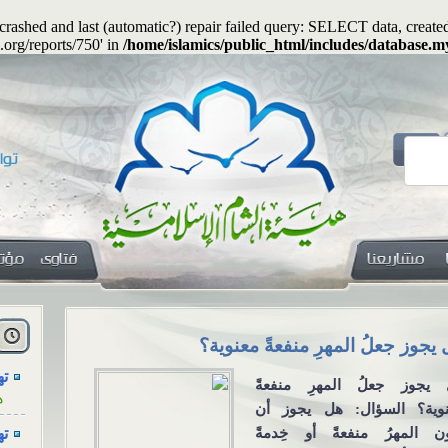
s crashed and last (automatic?) repair failed query: SELECT data, cre
.org/reports/750' in
/home/islamics/public_html/includes/database.my
هل
ا
يجوز جعلُ المهرِ منفعةً معنوية؟
الاجتماع للع
ته
التواصل الا
ه
يجوز جعلُ المهرِ منفعةً
الاجتماع للعزا
وية؟ السؤال: هل يجوز أن
ته
من خلال و
ن المهرُ منفعةً أو خِدمةً
ه