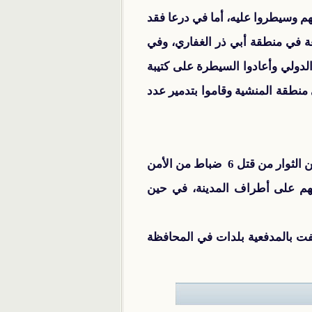
سمنت في قرية كفربهم وسيطروا عليه، أما في درعا فقد
حام حاجز البقعة في منطقة أبي ذر الغفاري، وفي
لي وأعادوا السيطرة على كتيبة
 في منطقة المنشية وقاموا بتدمير عدد
وعلى طريق الحسكة – الشدادي أدى هجوم الثوار إلى احتراق رتل لقوات النظام بعد التصدي له، وتمكن الثوار من قتل 6 ضباط من الأمن
هم على أطراف المدينة، في حين
فت بالمدفعية بلدات في المحافظة