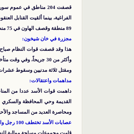
الفراغية، بينما ألقيت القنابل ال
89 منطقة وقصف الهاون في 75 منطقة، أما القصف الصاروخي فقد حصل في 33 منطقة في مختلف أنحاء سوريا. (1)
مجزرة في خان شيخون:
وأكثر من 30 جريحاً، وف
ومقتل ثلاثة مدنيين وسقوط عشرات ا
مداهمات واعتقالات:
داهمت قوات الأسد عددا من المن
القديمة وحي المحافظة والسكري في
ومحاصرة العديد من المساجد والأحي
عصابات الأسد تختطف 100 رجل وامرأة: