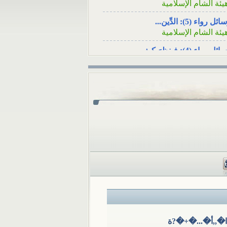
سؤال: عند وفاة
أنا شاب مقيم في تركيا، ف
ئل رواء (5): الدِّين...
لأصدقاء هل يكفي
أنْ أرسلَ زكاة...
يئة الشام الإسلامية
ئل رواء (4): فينظرَ كيف...
يئة الشام الإسلامية
ئل رواء (3): لا يُسلِمُه...
يئة الشام الإسلامية
ئل رواء (1): وأصلحوا ذات...
يئة الشام الإسلامية
ئل رواء (2): أوَلا يرون...
يئة الشام الإسلامية
كامُ الجوائز في المسابقات...
لمكتب العلمي ـ هيئة الشام...
 تثبت الوفاةُ بشهادةِ رجلٍ...
لمكتب العلمي ـ هيئة الشام...
�,,أ�...�+�?ة