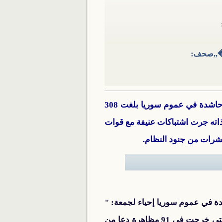
�,,صحف:
جمعة: "وكفى بالله نصيرا" قتل ما يقارب 90 مدنيا فيهم امرأتان و6 أطفال، بينما انطلقت مظاهرات حاشدة في عموم سوريا بلغت 308
ذاته جرت اشتباكات عنيفة مع قوات
دة في عموم سوريا إحياء لجمعة: "
وكفى بالله نصيرا" حيث خرجت 308 مظاهرات في عموم مدن وبلدات سوريا، كان أكثرها في إدلب التي خرجت في 91 مظاهرة دعا من