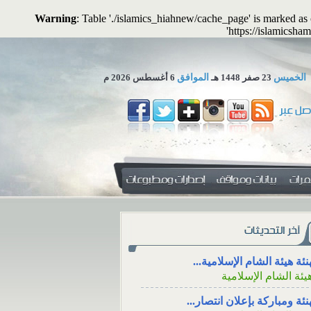
Warning
: Table './islamics_hiahnew/cache_page' is marked a
'https://islamicsham
الخميس
23 صفر 1448 هـ
الموافق
6 أغسطس 2026 م
 تجوز الاستعاضة عن المال...
لمكتب العلمي ـ هيئة الشام...
زاء، والتعزية من خلال وسائل
دفع الزكاة للأقارب مع
نئة هيئة الشام الإسلامية...
جتماعي
الوالدين
يئة الشام الإسلامية
ء، ووقته، والتعزية
دفع الزكاة للأقارب م
نئة ومباركة بإعلان انتصار...
سائل التواصل
الإنفاق منها على الوالدين
يئة الشام الإسلامية