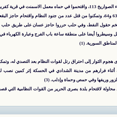
وفي دير الزور حاصر المجاهدون لواء الصواريخ 113، واقتحموا في حماه معمل الا
سيطروا على المغفرين الحدوديين 63 و64، وتمكنوا من قتل عدد من جنود النظام واقت
م حقول النفط، وفي حلب حرروا حاجز عسان على طريق حلب الدو
ي قرية تل حاصل وسيطروا أيضا على منطقة ساعة باب الفرج وعبارة الكهرباء
ناطق السورية. (1)
أثناء فرارهم من مدينة الشدادي في الحسكة إثر كمين نصب ل
زور وريفها وفي حمص وحماة وإدلب. (3)
محاولة لاقتحام بلدة بصرى الحرير من القوات النظامية التي قص