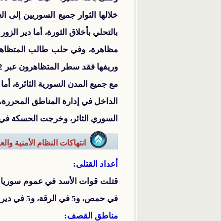
السوري الثائر، وخرجت الحسكة في 6 مظاهرات، أما الرقة فقد خرجت فيها 3 مظاهرات، والسويداء في مظاهرة واحدة. 
انتهاكات النظام الأمنية وال
أعداد القتلى:
في حمص، و5 في الرقة، و5 في دير الزور، و4 في الحسكة، و2 في كل من درعا وحماه، و1 في اللاذقية. (1)
مناطق القصف: