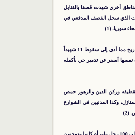
204 مناطق في عموم سوريا بأسلحة النظام الثقيلة، تعرضت 3 مناطق لقصف بالطيران و3 مناطق أخرى شهدت قصفا بالقنابل
الوقت الذي سجل القصف المدفعي في
هذا وقد قصفت قوات النظام صباح اليوم مدينة خان شيخون في ريف إدلب مستخدمةً راجمات الصواريخ مما أدى إلى سقوط 11 شهيداً
نة نفسها أسفر عن تدمير حي بأكمله
قطيفة وركن الدين والزهور حمص
ازل، وكذا المدنيين في الشوارع
(2)
قامت مجموعات مسلحة موالية للنظام من قريتي الفوعة وكفريا الشيعيتين في ريف إدلب بخطف حوالي 100 رجل وامرأة كانوا متوجهين