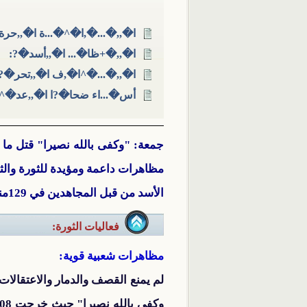
ا�,,�...�,ا�^�...ة ا�,,حرة:
ا�,,�+ظا�... ا�,,أسد�?:
ا�,,�...�^ا�,ف ا�,,تحر�?
أس�...اء ضحا�?ا ا�,,عد�^
مظاهرات داعمة ومؤيدة للثورة والث
الأسد من قبل المجاهدين في 129منطقة توسعت فيها دائرة المعارضة، تزامنا مع غنائم كبيرة ومقتل العشرات من جنود النظام.
فعاليات الثورة:
مظاهرات شعبية قوية:
لم يمنع القصف والدمار والاعتقالا