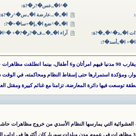
�^ا�,,عس�?ر�?ة:
ا�,,�...عارضة ا�,,س�^ر�?ة:
ا�,,�^ضع ا�,,إ�+سا�+�?:
ات ا�,,د�^�,,�?ة:
آراء ا�,,�...ف�?ر�?�+ �^ا
ا�+ ا�,,أسد�?:
وار، ومؤكدة استمرارها حتى إسقاط النظام ومحاكمته، في الوقت 
ت العشوائية التي يمارسها النظام الأسدي من خروج مظاهرات حاش