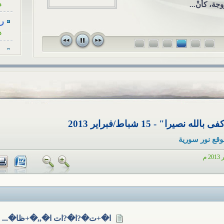
الاجتماعي ال
وجة، كأنْ...
رسا
قريبٍ لأحد ا
ه
في...
رسا
ه
رسا
ه
رسا
ه
رسا
ه
وقع نور سورية
أح
ا
هل
ا
ا�+ت�?ا�?ات ا�,,�+ظا�... ا