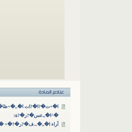
ا�+ت�?ا�?ات ا�,,�+ظا�..
�^ا�,,عس�?ر�?ة:
آراء ا�,,�...ف�?ر�?�+ �