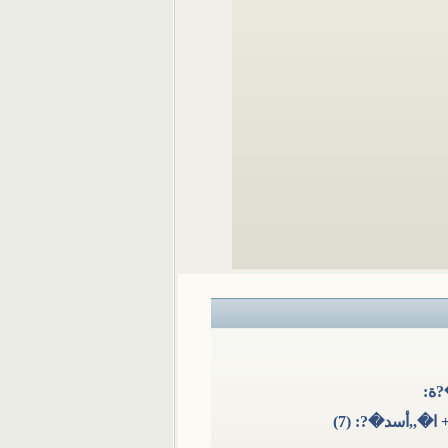
ة:
�,,أسد�?: (7)