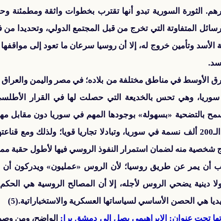
. الثورة السورية تبدو أنها تقترب بخطوات واثقة ومطمئنة وحث
ائل المتفاوتة التي تخرج من قبل المجتمع الدولي، وتحديدا من فر
لأسد وتأمين خروج له، إلا أن روسيا سرعان ما تعود إلى مواقفها 
سد.
 الأوسط في مناطق مختلفة من بلاده؛ في مصر واليمن والعراق وليبيا
سوريا، وهي تحس بالخديعة التي حصلت لها في القرار الأطلسي 
مح بالتضحية «بسهولة» بوجودها المهم في سوريا دون مقابل مهم.
كبرى ومهمة، وجالية يفوق تعدادها الـ200 ألف نسمة في سوريا، وتبادلا تجاريا قويا؛ 
ج شخصية منه لضمان استمرار النفوذ الروسي فيها لأطول حقبة مم
يجب أن يمر عن طريق روسيا؛ لأن الروس «عمليون» ويدركون أن
لا دينية يضحي الروس لأجله، إلا أن المصالح الروسية هي الح
يا هي الحصن الأساسي لسياساتها العسكرية والاستخباراتية.(5)
ها تحت عنوان: الإبراهيمي يصل إلى دمشق برا:
الواضح، ومن وصول