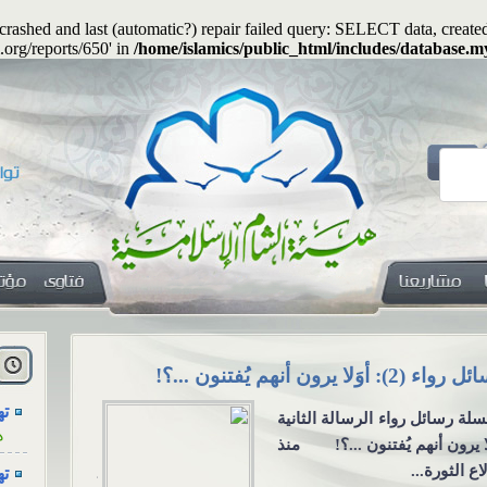
s crashed and last (automatic?) repair failed query: SELECT data, cre
.org/reports/650' in
/home/islamics/public_html/includes/database.my
هل
ا
يجوز جعلُ المهرِ منفعةً معنوية؟
الاجتماع للع
التواصل الا
ته
يجوز جعلُ المهرِ منفعةً
ه
الاجتماع للعزا
وية؟ السؤال: هل يجوز أن
ته
من خلال و
ن المهرُ منفعةً أو خِدمةً
ه