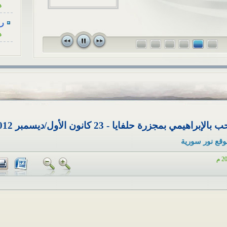
الاجتماعي ال
وجة، كأنْ...
رسا
قريبٍ لأحد ا
ه
في...
رسا
ه
رسا
ه
رسا
ه
رسا
وقع نور سورية
ه
أح
ا
هل
ا