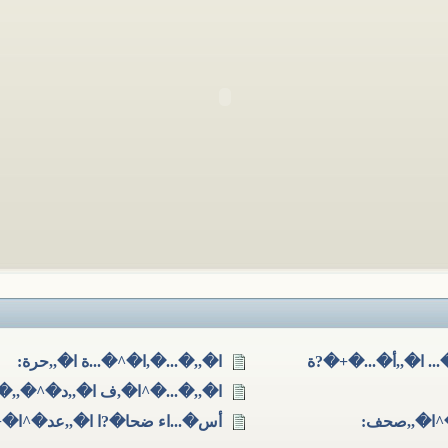
. ا�,,أ�...�+�?ة
ا�,,�...�,ا�^�...ة ا�,,حرة:
ا�,,�...�^ا�,ف ا�,,د�^�,,�?
^ا�,,صحف:
أس�...اء ضحا�?ا ا�,,عد�^ا�+ ا