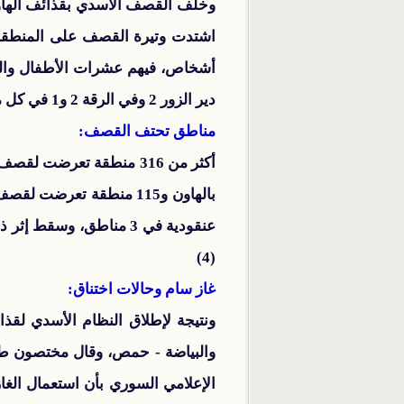
أشخاص، فيهم عشرات الأطفال والنساء، توزع العدد
دير الزور 2 وفي الرقة 2 و1 في كل من اللاذقية وإدلب، ولا زالت بعض الجثث تكتشف ما يرجح زيادة عدد القتلى. (1)(2)
مناطق تحتف القصف:
(4)
غاز سام وحالات اختناق:
ونتيجة لإطلاق النظام الأسدي لقذ
والبياضة - حمص، وقال مختصون طبيا