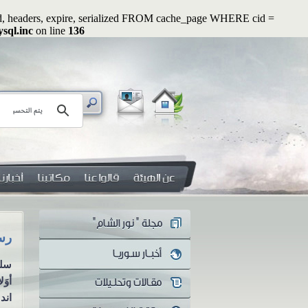
ated, headers, expire, serialized FROM cache_page WHERE cid =
sql.inc
on line
136
رسائل رواء (2): أوَلا يرون أنهم يُفتنون ...؟!
هل 
سلسلة رسائل رواء الرسالة الثانية
هل 
أوَلا يرون أنهم يُفتنون ...؟! منذ
معن
اندلاع الثورة...
يكو