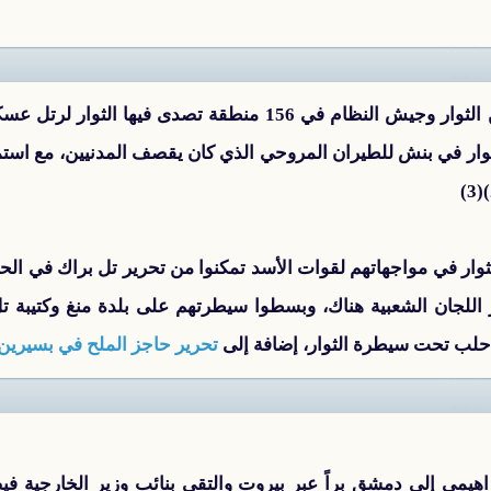
اشتدت الاشتباكات والمواجهات بين الثوار وجيش النظام في 156 م
وار في بنش للطيران المروحي الذي كان يقصف المدنيين، مع استم
لثوار في مواجهاتهم لقوات الأسد تمكنوا من تحرير تل براك في ا
لجان الشعبية هناك، وبسطوا سيطرتهم على بلدة منغ وكتيبة ت
تحرير حاجز الملح في بسيرين
اهيمي إلى دمشق براً عبر بيروت والتقى بنائب وزير الخارجية ف