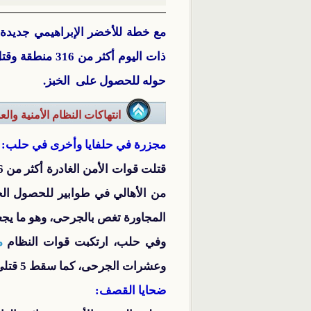
مع خطة للأخضر الإبراهيمي جديدة 
حوله للحصول على الخبز.
انتهاكات النظام الأمنية وال
مجزرة في حلفايا وأخرى في حلب:
قتلت قوات الأمن الغادرة أكثر من 106 من أهالي حماه، بينهم
من الأهالي في طوابير للحصول الخ
المجاورة تغص بالجرحى، وهو ما يجعل أعد
وفي حلب، ارتكبت قوات النظام
م
وعشرات الجرحى، كما سقط 5 قتلى وعشرات الجرحى في تفجير سيارة مفخخة في حي بستان القصر استهدف حاجزاً للجيش الحر.(4)
ضحايا القصف: