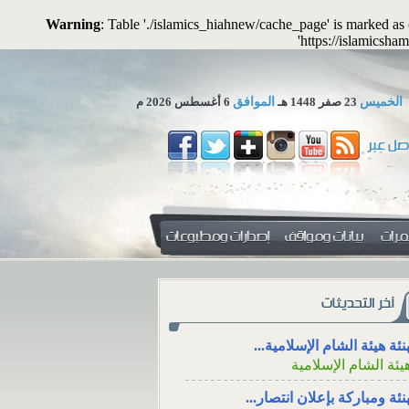
Warning
: Table './islamics_hiahnew/cache_page' is marked a
'https://islamicsham
الخميس
23 صفر 1448 هـ
الموافق
6 أغسطس 2026 م
 تجوز الاستعاضة عن المال...
لمكتب العلمي ـ هيئة الشام...
زاء، والتعزية من خلال وسائل
دفع الزكاة للأقارب مع
جتماعي
نئة هيئة الشام الإسلامية...
الوالدين
يئة الشام الإسلامية
ء، ووقته، والتعزية
دفع الزكاة للأقارب م
نئة ومباركة بإعلان انتصار...
سائل التواصل
الإنفاق منها على الوالدين
يئة الشام الإسلامية