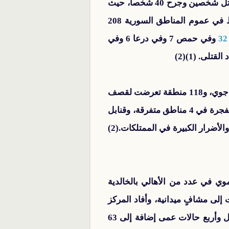
وخلف القصف الأسدي بقذائف الهاون وراجمات الصواريخ في حي الحجر الأسود بالعاصمة دمشق مقتل شخصين وجرح 40 شخصا، حيث
اشتدت وتيرة القصف على المنطقة بشراسة، استمرارا في الوحشية التي تشهدها البلاد، حيث سقط في عموم المناطق السورية 208
وفي حمص 7 وفي درعا 6 وفي
أكثر من 316 منطقة تعرضت لقصف عشوائي من قبل قوات الأسد، كان منها 25 نقطة تعرضت لقصف جوي، و118 منطقة تعرضت لقصف
بالهاون و115 منطقة تعرضت لقصف مدفعي، مقابل 52 منطقة قصفت صاروخيا، وألقيت البراميل المتفجرة في 4 مناطق متفرقة، وقنابل
عنقودية في 3 مناطق، وسقط إثر ذلك العديد من القتلى والجرحى والدمار الكلي والجزئي في البنيان، والأضرار الكبيرة في الممتلكات.(2)
ي في عدد من الأهالي بالخالدية
إلى مشافٍ ميدانية، وأفاد المركز
الإعلامي السوري بأن استعمال الغازات السامة بحمص تسبب في وقوع ست وفيات وأربع حالات شلل وأربع حالات عمى إضافة إلى 63