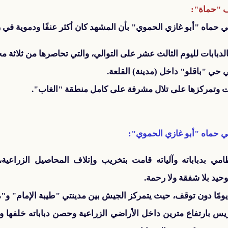
 "حماة":
ي حماه "أبو غازي الحموي" بأن المشهد كان أكثر عنفًا ودموية في
بابات لليوم الثالث عشر على التوالي، والتي تحاصرها من ثلاثة مح
 "باقلو" داخل (مدينة) القلعة.
ت وتمركزها على تلال مشرفة على كامل منطقة "الغاب".
ي حماه "أبو غازي الحموي":
 بدباباته وآلياته قامت بتخريب وإتلاف المحاصيل الزراعية،
يد بلا شفقة ولا رحمة.
س بارتفاع مترين داخل الأراضي الزراعية وحصن دباباته خلفها وو