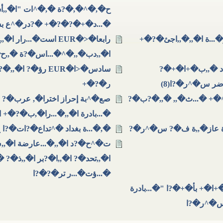
ح�,�^�,�?ة �,�^ات "ا�,,أسد"
�...د�+�?�?�+ �?در�^ع بشر
E تتابعات أز�...ة ا�,,�,,اجئ�?�+
رابعا�<�EUR است�...رار
ا�,,دب�,,�^�...اس�?ة �,,ح�,,
EUR تأ�?�?د �,,ب�+ا�+�?
سادس�<ا�EUR رؤ�?
ضر س�^ر�?ا(8)
ر�?�+
+ �...ث�,, �,,�?ب�?
صع�^بة إحراز اخترا�, عرب�? ف
�...بادرة ا�,,�...را�,ب�?�+ 
ة عاز�,,ة ف�? س�^ر�?
�,�...ة بغداد �^تداع�?ات�?
ت�^ح�?د ا�,,�...عارضة ا�,,
ا�,,تحد�? ا�,,ا�?بر ا�,,ذ�?
�...ؤت�...ر تر�?�?ا
ا�+ بأ�+�?ا "�...بادرة
,س�^ر�?ا