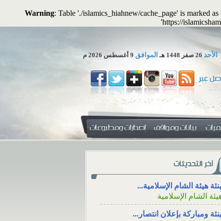
Warning
: Table './islamics_hiahnew/cache_page' is marked a
'https://islamicsham
الأحد
26 صفر 1448 هـ
الموافق
9 أغسطس 2026 م
 تجوز الاستعاضة عن المال...
لمكتب العلمي ـ هيئة الشام...
زاء، والتعزية من خلال وسائل
دفع الزكاة للأقارب مع
نئة هيئة الشام الإسلامية...
جتماعي
الوالدين
يئة الشام الإسلامية
ء، ووقته، والتعزية
دفع الزكاة للأقارب م
نئة ومباركة بإعلان انتصار...
سائل التواصل
الإنفاق منها على الوالدين
يئة الشام الإسلامية