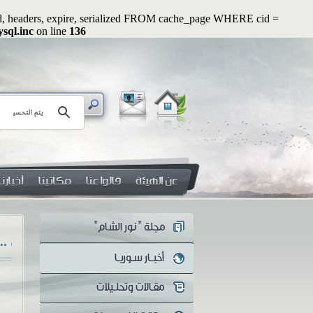
ated, headers, expire, serialized FROM cache_page WHERE cid =
sql.inc
on line
136
رسائل رواء (2): أوَلا يرون أنهم يُفتنون ...؟!
هل 
سلسلة رسائل رواء الرسالة الثانية
هل 
أوَلا يرون أنهم يُفتنون ...؟! منذ
معن
اندلاع الثورة...
يكو