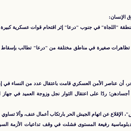
 الإنسان:
قة "اللجاة" في جنوب "درعا" إثر اقتحام قوات عسكرية كبيرة 
تظاهرات صغيرة في مناطق مختلفة من "درعا" تطالب بإسقاط ا
ر، أن عناصر الأمن العسكري قامت باعتقال عدد من النساء في إ
ادهن؛ ردًا على اعتقال الثوار نجل وزوجة العميد في جهاز ا
الإقلاع عن اتهام الجيش الحر بارتكاب أعمال عنف، وألا تساوي بي
 ودبلوماسية رفيعة المستوى فشلت في وقف تداعيات الأزمة السور