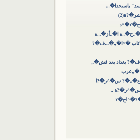
 باستخدا�...
�?ة(2)
 ا�,,ج�?�^د
ح�,,ة ا�,,أز�...ة
 ا�,,�?تاب �^ا�,,�...ف�?
�? بغداد بعد فش�,,
ا�,,عرب
ا ع�,,�? س�^ر�?ا
س�^ر�?ة ..
 �?�^اج�?