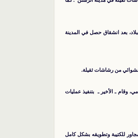
شات ثقيلة في مدينة الرستن". كما
افظة درعا في جنوب البلاد، بعد انشقاق حصل في المدينة
عشوائي من رشاشات ثقيلة.
 وقام ـ الأخير ـ بتنفيذ عمليات
جاور للكتيبة وتطويقه بشكل كامل