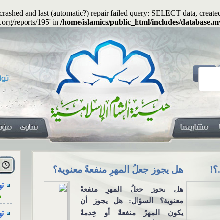
s crashed and last (automatic?) repair failed query: SELECT data, cre
.org/reports/195' in
/home/islamics/public_html/includes/database.my
هل
ا
يجوز جعلُ المهرِ منفعةً معنوية؟
الاجتماع للع
ته
التواصل الا
ه
يجوز جعلُ المهرِ منفعةً
الاجتماع للعزا
وية؟ السؤال: هل يجوز أن
ته
من خلال و
ن المهرُ منفعةً أو خِدمةً
ه