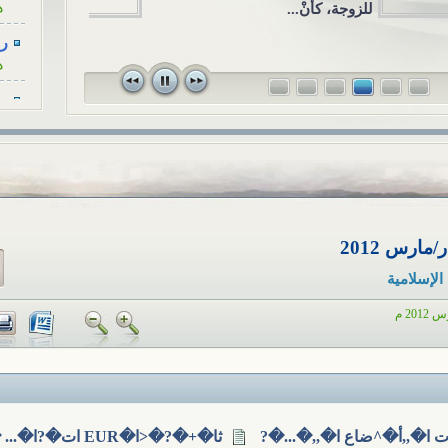
الاجتماعي ال
وجة، كأنْ...
رسا
قريبٍ لأحد ا
ه
في...
رسا
ه
رسا
ه
رسا
ه
رسا
ه
الإسلامية
أح
ا
هل
ا
EUR تط�^رات ا�,,أ�^ضاع ا�,,�...�?
ثا�+�?�<ا�EUR ات�