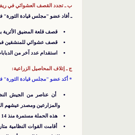
ب ـ تجدد القصف العشوائي في ريف
ـ أفاد عضو "مجلس قيادة الثورة" ف
قصف قلعة المضيق الأثرية بالد
قصف عشوائي للمنشقين في حي
استقدام عدد آخر من الدبابا
ج ـ إتلاف المحاصيل الزراعية:
* أكد عضو "مجلس قيادة الثورة" ف
أن عناصر من الجيش النظامي
والمزارعين ومصدر عيشهم الوح
هذه الحملة مستمرة منذ 14 يومًا دون توقف، حيث يتمركز الجيش بين مدينتي "طيبة الإمام" و"معردس" في ريف حماه.
أقامت القوات النظامية متاري