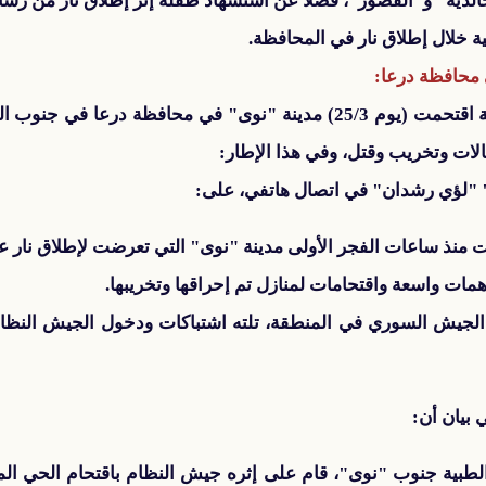
الدية" و"القصور"، فضلاً عن استشهاد طفلة إثر إطلاق نار من رشا
 خلال إطلاق نار في المحافظة.
* أفاد ناشطون بأن القوات السورية اقتحمت (يوم 25/3) مدينة "نوى" في مح
ات وتخريب وقتل، وفي هذا الإطار:
" "لؤي رشدان" في اتصال هاتفي، على:
ت منذ ساعات الفجر الأولى مدينة "نوى" التي تعرضت لإطلاق نار 
ت واسعة واقتحامات لمنازل تم إحراقها وتخريبها.
يش السوري في المنطقة، تلته اشتباكات ودخول الجيش النظامي،
 بيان أن:
طبية جنوب "نوى"، قام على إثره جيش النظام باقتحام الحي الم