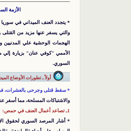
الأزمة الس
* يتجدد العنف الميداني في سوريا ي
الهجمات الوحشية علي المدنيين وا
الأممي "كوفي عنان" بزيارة إلي م
السوري.
أولاً ـ تطورات الأوضاع الميداني
* سقط قتلى وجرحى بالعشرات، في من
والاشتباكات المسلحة، مما أسفر عنه مقتل 22 شخصًا بينهم 11 جنديًا نظاميًا ومنشقًا، وفيما يلي توض
1ـ تصاعد أعمال العنف في حمص:
* أشار المرصد السوري لحقوق ال