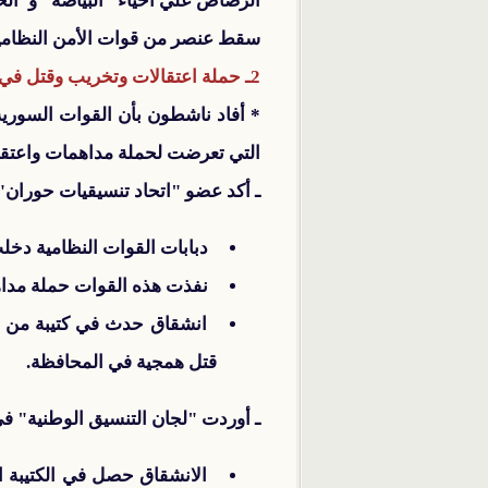
الرصاص علي أحياء "البياضة" و"الخ
سقط عنصر من قوات الأمن النظامية
2ـ حملة اعتقالات وتخريب وقتل في محافظة درعا:
التي تعرضت لحملة مداهمات واعتقال
ـ أكد عضو "اتحاد تنسيقيات حوران
دبابات القوات النظامية دخل
نفذت هذه القوات حملة مداهما
انشقاق حدث في كتيبة من الج
قتل همجية في المحافظة.
ـ أوردت "لجان التنسيق الوطنية" في
الانشقاق حصل في الكتيبة ال