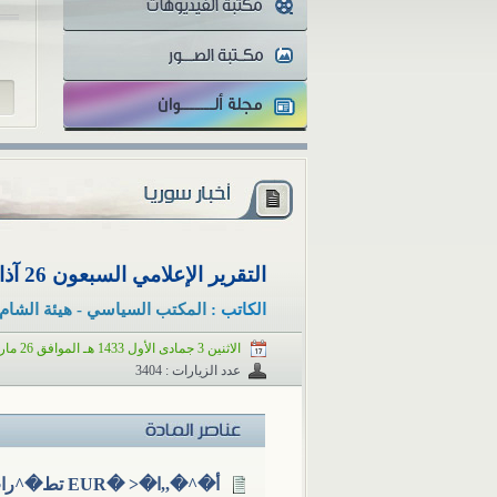
للز
التقرير الإعلامي السبعون 26 آذار/مارس 2012
الكاتب :
المكتب السياسي - هيئة الشام 
الاثنين 3 جمادى الأول 1433 هـ الموافق 26 مارس 2012 م
عدد الزيارات : 3404
أ�^�,,ا�< �