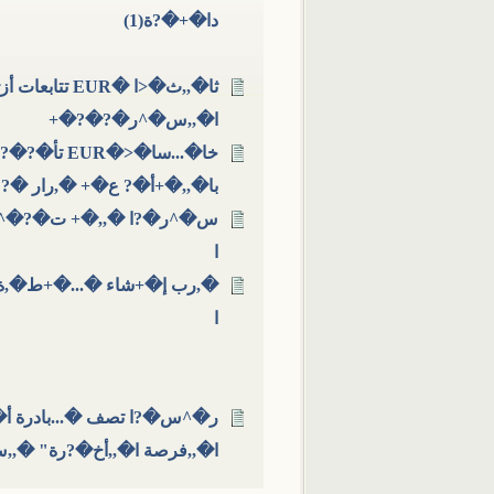
دا�+�?ة(1)
ثا�,,ث�<ا �UR
ا�,,س�^ر�?�?�+
خا�...سا�<�
با�,,�+أ�? ع�+ �,رار �?
س�^ر�?ا �,,�+ ت�?�^�
ا
�,رب إ�+شاء �...�+ط�,
ا
ر�^س�?ا تصف �...بادرة أ�+
ا�,,فرصة ا�,,أخ�?رة" �,