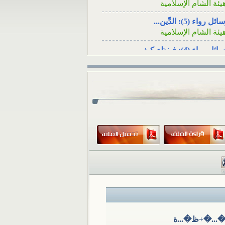
سؤال: عند وفاة
أنا شاب مقيم في تركيا، ف
ئل رواء (5): الدِّين...
لأصدقاء هل يكفي
أنْ أرسلَ زكاة...
يئة الشام الإسلامية
ئل رواء (4): فينظرَ كيف...
يئة الشام الإسلامية
ئل رواء (3): لا يُسلِمُه...
يئة الشام الإسلامية
ئل رواء (1): وأصلحوا ذات...
يئة الشام الإسلامية
ئل رواء (2): أوَلا يرون...
يئة الشام الإسلامية
كامُ الجوائز في المسابقات...
لمكتب العلمي ـ هيئة الشام...
 تثبت الوفاةُ بشهادةِ رجلٍ...
لمكتب العلمي ـ هيئة الشام...
?ا�... �...�+ظ�...ة