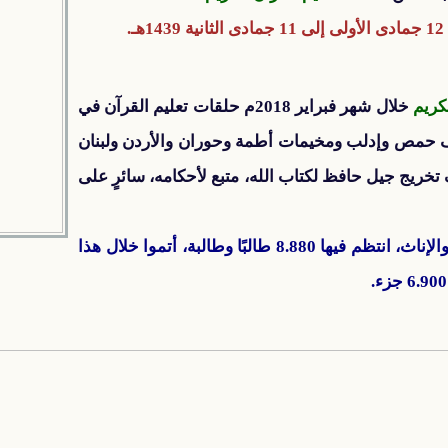
كريم
خلال شهر فبراير 2018م حلقات تعليم القرآن في
حمص وإدلب ومخيمات أطمة وحوران والأردن ولبنان
خريج جيل حافظ لكتاب الله، متبع لأحكامه، سائرٍ على
بلغ عدد الحلقات 402 حلقة للذكور والإناث، انتظم فيها 8.880 طالبًا وطالبة، أتموا خلال هذا