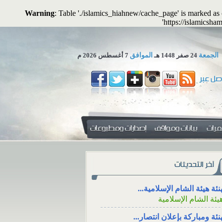
Warning
: Table './islamics_hiahnew/cache_page' is marked a
'https://islamicsha
الجمعة
24 صفر 1448 هـ
الموافق
7 أغسطس 2026 م
 تجوز الاستعاضة عن المال...
لمكتب العلمي ـ هيئة الشام...
زاء، والتعزية من خلال وسائل
دفع الزكاة للأقارب مع
جتماعي
الوالدين
نئة هيئة الشام الإسلامية...
يئة الشام الإسلامية
ء، ووقته، والتعزية
دفع الزكاة للأقارب م
نئة ومباركة بإعلان انتصار...
سائل التواصل
الإنفاق منها على الوالدين
يئة الشام الإسلامية