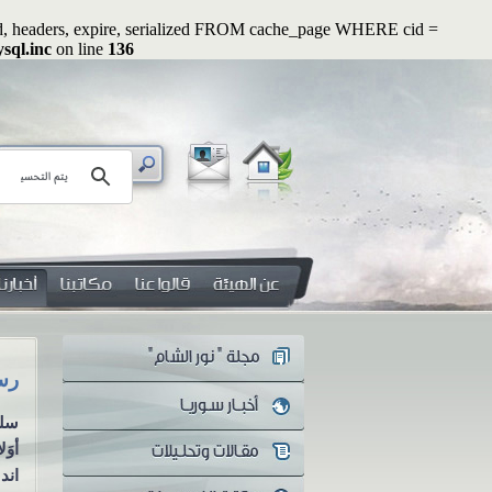
ated, headers, expire, serialized FROM cache_page WHERE cid =
sql.inc
on line
136
رسائل رواء (2): أوَلا يرون أنهم يُفتنون ...؟!
هل 
سلسلة رسائل رواء الرسالة الثانية
هل 
أوَلا يرون أنهم يُفتنون ...؟! منذ
معن
اندلاع الثورة...
يكو