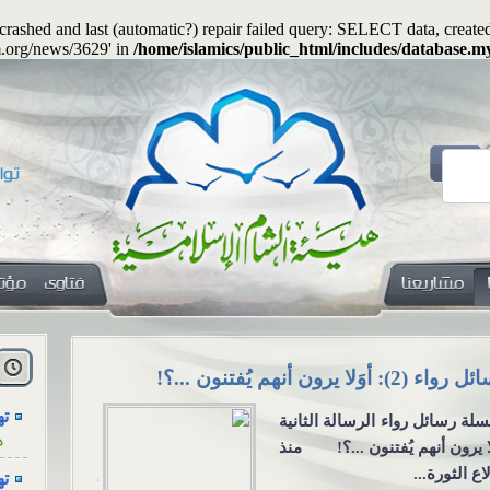
s crashed and last (automatic?) repair failed query: SELECT data, cre
m.org/news/3629' in
/home/islamics/public_html/includes/database.my
هل
ا
يجوز جعلُ المهرِ منفعةً معنوية؟
الاجتماع للع
التواصل الا
ته
يجوز جعلُ المهرِ منفعةً
ه
الاجتماع للعزا
وية؟ السؤال: هل يجوز أن
ته
من خلال و
ن المهرُ منفعةً أو خِدمةً
ه