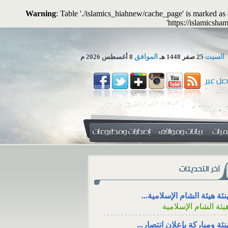
Warning
: Table './islamics_hiahnew/cache_page' is marked a
'https://islamicsha
السبت
25 صفر 1448 هـ
الموافق
8 أغسطس 2026 م
 تجوز الاستعاضة عن المال...
لمكتب العلمي ـ هيئة الشام...
 المهرِ منفعةً معنوية؟
الاجتماع للعزاء، والت
التواصل الاجتماعي
نئة هيئة الشام الإسلامية...
 المهرِ منفعةً
يئة الشام الإسلامية
الاجتماع للعزاء، ووقته، و
ال: هل يجوز أن
من خلال وسائل الت
منفعةً أو خِدمةً
نئة ومباركة بإعلان انتصار...