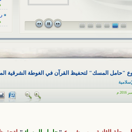
ه
للزوجة، كأنْ...
رسا
ه
رسا
ه
رسا
ه
رسا
ه
روع "حامل المسك" لتحفيظ القرآن في الغوطة الشرقية ال
رسا
إسلامية
ه
أح
ا
هل
ا