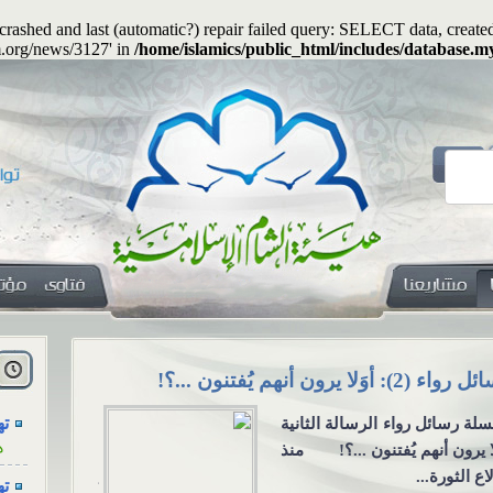
s crashed and last (automatic?) repair failed query: SELECT data, cre
m.org/news/3127' in
/home/islamics/public_html/includes/database.my
هل
ا
اء (2): أوَلا يرون أنهم يُفتنون ...؟!
هل يجوز جعلُ
ته
لة رسائل رواء الرسالة الثانية
هل يجوز جعلُ
ه
لا يرون أنهم يُفتنون ...؟! منذ
معنوية؟ السؤ
اع الثورة...
يكون المهرُ 
ته