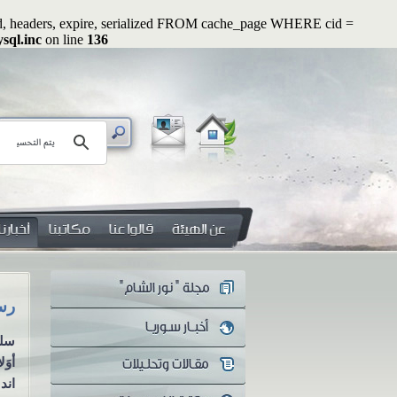
ated, headers, expire, serialized FROM cache_page WHERE cid =
sql.inc
on line
136
رسائل رواء (1): وأصلحوا ذات بينكم
رسائل رو
سلسلة رسائل رواء الرسالة
سلس
الأولى وأصلحوا ذات بينكم
أوَ
مازال أهل العلم والمفكرون
اندل