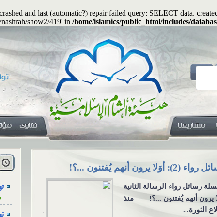
s crashed and last (automatic?) repair failed query: SELECT data, cre
g/nashrah/show2/419' in
/home/islamics/public_html/includes/databas
هل
ا
اء (2): أوَلا يرون أنهم يُفتنون ...؟!
هل يجوز جعلُ
ته
لة رسائل رواء الرسالة الثانية
هل يجوز جعلُ
ه
لا يرون أنهم يُفتنون ...؟! منذ
معنوية؟ السؤ
اع الثورة...
يكون المهرُ 
ته