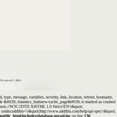
ype, message, variables, severity, link, location, referer, hostname,
Table &#039;./islamics_hiahnew/cache_page&#039; is marked as crashed
quot;-//W3C//DTD XHTML 1.0 Strict//EN\\&quot;
xmlns:addthis=\\&quot;http://www.addthis.com/help/api-spec\\&quot;
/public_html/includes/database.mysql.inc
on line
136