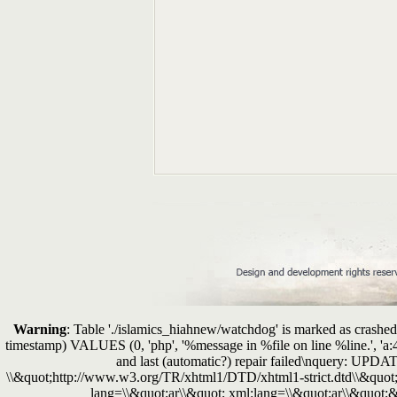
Warning
: Table './islamics_hiahnew/watchdog' is marked as crashed 
timestamp) VALUES (0, 'php', '%message in %file on line %line.', 'a
and last (automatic?) repair failed\nquery: 
\\&quot;http://www.w3.org/TR/xhtml1/DTD/xhtml1-strict.dtd\\&quot;
lang=\\&quot;ar\\&quot; xml:lang=\\&quot;ar\\&quot;