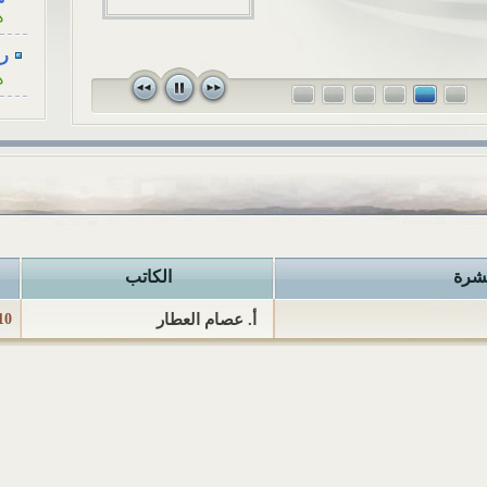
ه
للزوجة، كأنْ...
رسا
ه
رسا
ه
رسا
ه
رسا
ه
نشرة
الكاتب
رسا
ه
أ. عصام العطار
10 فبراير 015
أح
ا
هل
ا