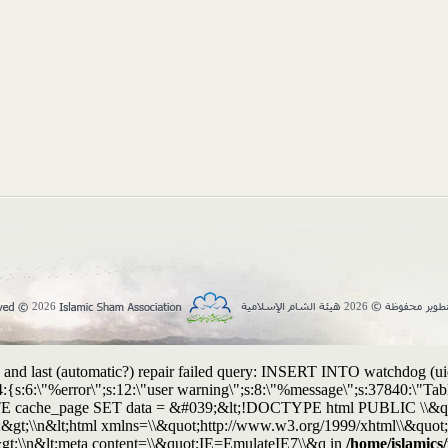
2026
2026
and last (automatic?) repair failed query: INSERT INTO watchdog (uid, t
:4:{s:6:\"%error\";s:12:\"user warning\";s:8:\"%message\";s:37840:\"
UPDATE cache_page SET data = &#039;&lt;!DOCTYPE html PUBLIC \\&
&gt;\\n&lt;html xmlns=\\&quot;http://www.w3.org/1999/xhtml\\&quot; 
&gt;\\n&lt;meta content=\\&quot;IE=EmulateIE7\\&q in
/home/islamics