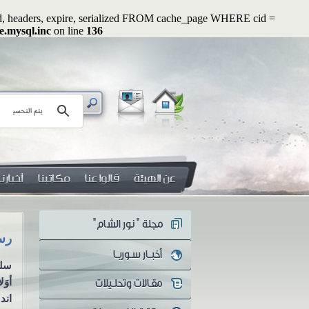
ated, headers, expire, serialized FROM cache_page WHERE cid =
e.mysql.inc
on line
136
رسائل رواء (1): وأصلحوا ذات بينكم
رسائل رو
سلسلة رسائل رواء الرسالة
سلس
الأولى وأصلحوا ذات بينكم
أوَ
مازال أهل العلم والمفكرون
اندل