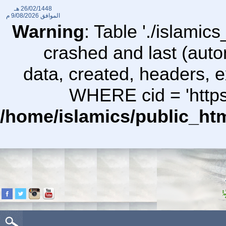
26/02/1448 هـ
الموافق
9/08/2026 م
Warning
: Table './islami
crashed and last (auto
data, created, headers,
WHERE cid = 'https
/home/islamics/public_ht