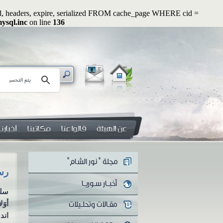
ated, headers, expire, serialized FROM cache_page WHERE cid =
ysql.inc
on line
136
رسائل رواء (1): وأصلحوا ذات بينكم
رسائل رو
سلسلة رسائل رواء الرسالة
سلس
الأولى وأصلحوا ذات بينكم
أوَ
مازال أهل العلم والمفكرون
اندل