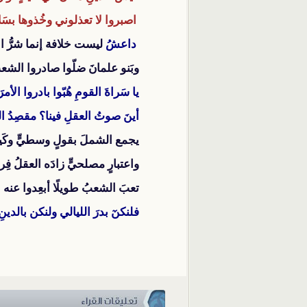
اصبروا لا تعذلوني وخُذوها بسَلا
داعشُ
ليست خلافة إنما شرُّ انت
وبَنو علمانَ ضلّوا صادروا الشعبَ
يا سَراةَ القومِ هُبّوا بادروا الأمرَ
أينَ صوتُ العقلِ فينا؟ مقصِدُ الش
يجمع الشملَ بقولٍ وسطيٍّ وكَيا
واعتبارٍ مصلحيٍّ زادَه العقلُ فِرا
تعبَ الشعبُ طويلًا أبعِدوا عنه الت
فلنكنٓ بدرَ الليالي ولنكن بالدينِ 