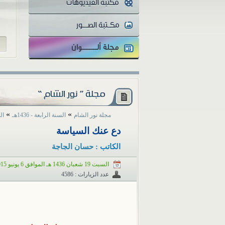
والمثقفون تتفاوت أنظارهم...
»
»
مجلة نور الشام
السنة الرابعة - 1436هـ
العد
دع عنك السياسة
الكاتب :
حسان الجاجة
السبت 19 شعبان 1436 هـ الموافق 6 يونيو 2015 م
عدد الزيارات : 4586