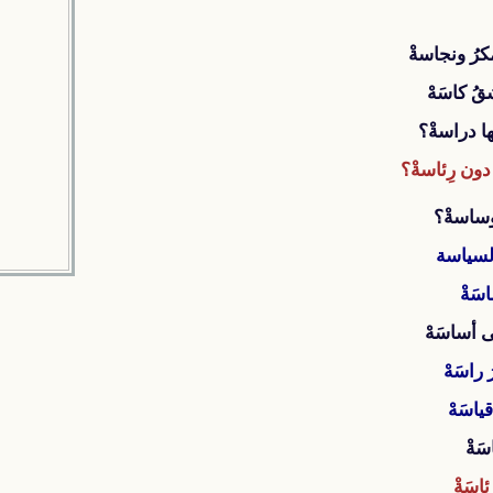
رُ ونجاسةْ
 كاسَهْ
ها دراسةْ؟
ن رِئاسةْ؟
وساسةْ؟
لسياسة
سَةْ
 أساسَهْ
راسَهْ
اسَهْ
َةْ
سَةْ