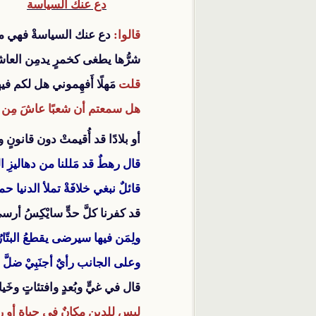
دع عنك السياسة
قالوا:
دع عنك السياسةْ فهي مك
شرُّها يطغى كخمرٍ يدمِن العاشقُ
قلت
مَهلًا أَفهِموني هل لكم في
هل سمعتم أن شعبًا عاشَ مِن دو
أو بلادًا قد أُقيمتْ دون قانونٍ 
قال رهطٌ قد مَللنا من دهاليزِ ا
قائلٌ نبغي خلافَةْ تملأ الدنيا حما
قد كفرنا كلَّ حدٍّ سايْكِسُ أرسى
ولِمَن فيها سيرضى يقطعُ البتّارُ 
وعلى الجانب رأيٌ أجنَبِيْ ضلَّ قي
قال في غيٍّ وبُعدٍ وافتئاتٍ وخَياس
ليس للدينِ مكانٌ في حياةٍ أو رئا