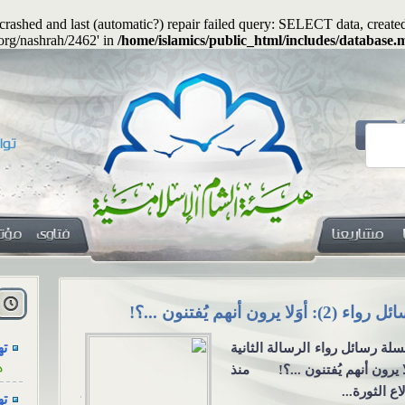
s crashed and last (automatic?) repair failed query: SELECT data, cre
.org/nashrah/2462' in
/home/islamics/public_html/includes/database.m
هل
ا
اء (2): أوَلا يرون أنهم يُفتنون ...؟!
هل يجوز جعلُ
ته
لة رسائل رواء الرسالة الثانية
هل يجوز جعلُ
ه
لا يرون أنهم يُفتنون ...؟! منذ
معنوية؟ السؤ
اع الثورة...
يكون المهرُ 
ته