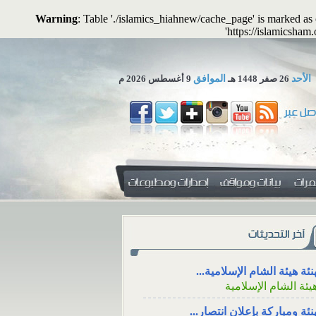
Warning
: Table './islamics_hiahnew/cache_page' is marked a
'https://islamicsham
الأحد
26 صفر 1448 هـ
الموافق
9 أغسطس 2026 م
 تجوز الاستعاضة عن المال...
لمكتب العلمي ـ هيئة الشام...
 المهرِ منفعةً معنوية؟
الاجتماع للعزاء، والت
التواصل الاجتماعي
نئة هيئة الشام الإسلامية...
 المهرِ منفعةً
يئة الشام الإسلامية
الاجتماع للعزاء، ووقته، و
ال: هل يجوز أن
من خلال وسائل الت
منفعةً أو خِدمةً
نئة ومباركة بإعلان انتصار...