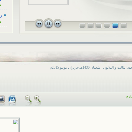
ه
للزوجة، كأنْ...
رسا
ه
رسا
ه
رسا
ه
رسا
د الثالث و الثلاثون - شعبان 1436هـ حزيران /يونيو 2015م
ه
رسا
ه
أح
ا
هل
ا