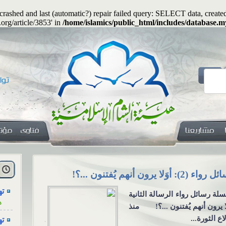
s crashed and last (automatic?) repair failed query: SELECT data, cre
.org/article/3853' in
/home/islamics/public_html/includes/database.m
هل
ا
يجوز جعلُ المهرِ منفعةً معنوية؟
الاجتماع للع
ته
التواصل الا
ه
يجوز جعلُ المهرِ منفعةً
الاجتماع للعزا
وية؟ السؤال: هل يجوز أن
ته
من خلال و
ن المهرُ منفعةً أو خِدمةً
ه