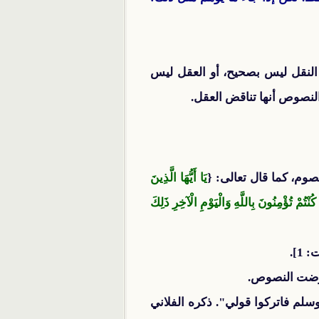
 النقل ليس بصحيح، أو العقل ليس
النصوص أنها تناقض العقل.
صوم، كما قال تعالى: {
يَا أَيُّهَا الَّذِينَ
ُمْ تُؤْمِنُونَ بِاللَّهِ وَالْيَوْمِ الْآخِرِ ذَلِكَ
1].
عارضت النصوص.
 وسلم فاتركوا قولي". ذكره الفلاني