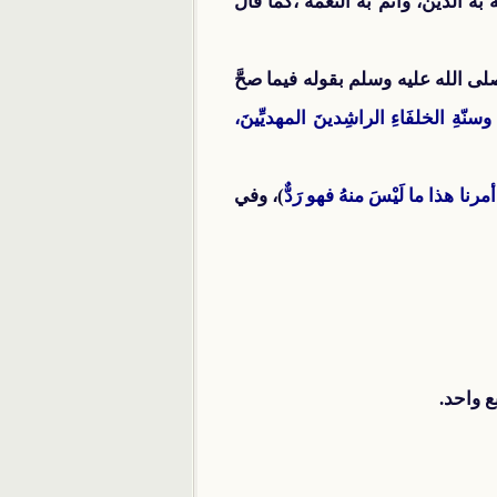
به الدين، وأتمَّ به النعمة ،كما قال
لى الله عليه وسلم بقوله فيما صحَّ
ّةِ الخلفَاءِ الراشِدينَ المهديِّينَ،
مرنا هذا ما لَيْسَ منهُ فهو رَدٌّ
)، وفي
ع واحد.