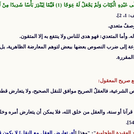
الْحَمْدُ لِلَّهِ الَّذِي أَنْزَلَ عَلَى عَبْدِهِ الْكِتَابَ وَلَمْ يَجْعَلْ لَهُ عِوَج
، 2].
وصفٌ متعدي.
ه. وأما المتعدي: فهو هدى للناس ولا ينتفع به إلا المتقون.
ة إلى ضرب النصوص بعضها ببعض لتوهم المعارضة الظاهرية، بل ينب
المقررة.
مع صريح المعقول:
 الشرعية، فالعقلُ الصريح موافق للنقل الصحيح، ولا يتعارض قطعيا
قرآنا أو سنة، والعقل من خلق الله، فلا يمكن أن يتعارض أمره وخلق
العقيدة الطحاوية
": "وهذا [
أي تعارض العقل مع النقل] لا يكون ق