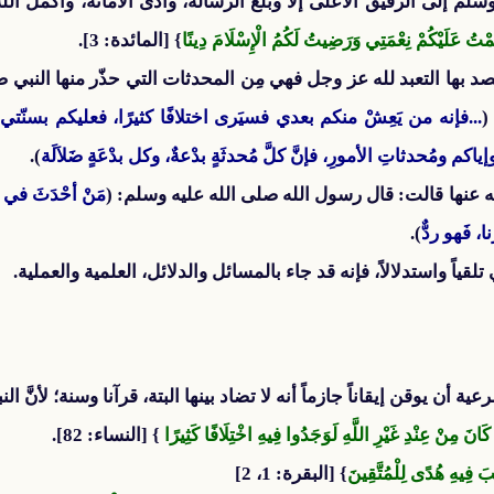
لم إلى الرفيق الأعلى إلا وبلَّغ الرسالة، وأدَّى الأمانة، وأكمل الله 
مَمْتُ عَلَيْكُمْ نِعْمَتِي وَرَضِيتُ لَكُمُ الْإِسْلَامَ دِينًا
} [المائدة: 3].
صد بها التعبد لله عز وجل فهي مِن المحدثات التي حذّر منها النبي ص
(
...فإنه من يَعِشْ منكم بعدي فسيَرى اختلافًا كثيرًا، فعليكم بسنّتي وسن
اكم ومُحدثاتِ الأمورِ، فإنَّ كلَّ مُحدثَةٍ بدْعةٌ، وكل بدْعَةٍ ضَلاَلَة
).
نها قالت: قال رسول الله صلى الله عليه وسلم: (
مَنْ أحْدَثَ في أ
، فَهو ردٌّ
).
قياً واستدلالاً، فإنه قد جاء بالمسائل والدلائل، العلمية والعملية.
 يوقن إيقاناً جازماً أنه لا تضاد بينها البتة، قرآنا وسنة؛ لأنَّ النب
ْ كَانَ مِنْ عِنْدِ غَيْرِ اللَّهِ لَوَجَدُوا فِيهِ اخْتِلَافًا كَثِيرًا
} [النساء: 82].
} [البقرة: 1، 2]