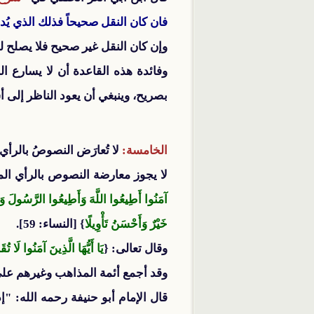
فان كان النقل صحيحاً فذلك الذي يُ
وإن كان النقل غير صحيح فلا يصلح ل
وفائدة هذه القاعدة أن لا يسارع ا
بصريح، وينبغي أن يعود الناظر إلى أ
الخامسة:
لا تُعارَض النصوصُ بالرأي
لا يجوز معارضة النصوص بالرأي المجر
آمَنُوا أَطِيعُوا اللَّهَ وَأَطِيعُوا الرَّسُولَ وَأُول
خَيْرٌ وَأَحْسَنُ تَأْوِيلًا
} [النساء: 59].
وقال تعالى: {
يَا أَيُّهَا الَّذِينَ آمَنُوا لَا تُ
وقد أجمع أئمة المذاهب وغيرهم على
قال الإمام أبو حنيفة رحمه الله: "إ