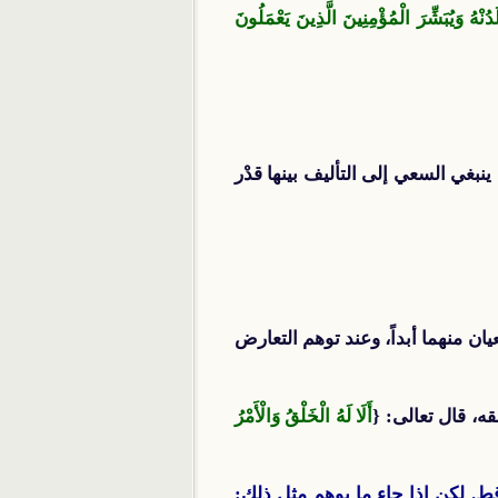
ًا (1) قَيِّمًا لِيُنْذِرَ بَأْسًا شَدِيدًا مِنْ لَدُنْهُ وَيُبَشِّرَ الْمُؤْمِنِينَ الَّذِينَ يَعْمَلُونَ
غي السعي إلى التأليف بينها قدْر
ن منهما أبداً، وعند توهم التعارض
ه، قال تعالى: {
أَلَا لَهُ الْخَلْقُ وَالْأَمْرُ
ط. لكن إذا جاء ما يوهم مثل ذلك: