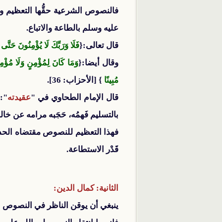
فالنصوص الشرعية حقُّها التعظيم وال
عليه وسلم بالطاعة والاتباع.
قال تعالى:{
فَلَا وَرَبِّكَ لَا يُؤْمِنُونَ حَتّ
وقال أيضا:{
وَمَا كَانَ لِمُؤْمِنٍ وَلَا مُؤْمِ
مُبِينًا
} [الأحزاب: 36].
قال الإمام الطحاوي في "
عقيدته
":"
بالتسليم فَهمُه، حَجَبه مرامه عن خ
فهذا التعظيم للنصوص مقتضاه الحذر م
قَدْر الاستطاعة.
الثانية: كمال الدين:
ينبغي أن يوقن الناظر في النصوص ال