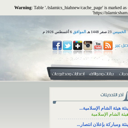
Warning
: Table './islamics_hiahnew/cache_page' is marked a
'https://islamicsham
الخميس
23 صفر 1448 هـ
الموافق
6 أغسطس 2026 م
 تجوز الاستعاضة عن المال...
لمكتب العلمي ـ هيئة الشام...
زاء، والتعزية من خلال وسائل
دفع الزكاة للأقارب مع
نئة هيئة الشام الإسلامية...
جتماعي
الوالدين
يئة الشام الإسلامية
ء، ووقته، والتعزية
دفع الزكاة للأقارب م
نئة ومباركة بإعلان انتصار...
سائل التواصل
الإنفاق منها على الوالدين
يئة الشام الإسلامية