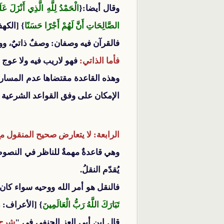
وقال أيضا:{
الصَّالِحَاتِ أَنَّ لَهُمْ أَجْرًا حَسَنًا
} [الكهف: 1
فالقرآن فيه وصفان: وصفٌ ذاتيٌ، و
فأما الذاتي:
فهو لاريب فيه ولا عوج ل
وهذه القاعدة مقتضاها عدم المسارع
الإمكان على وفق القواعد الشرعية 
الرابعة: لا يتعارض صحيح المنقول 
وهي قاعدةٌ مهمةٌ للناظر في النصوص
يُقدّم النقلُ.
فالنقل هو أمر الله ووحيه سواء كان 
تَبَارَكَ اللَّهُ رَبُّ الْعَالَمِينَ
} [الأعراف: 54].
قال ابن أبي العز الحنفي في "
شرح 