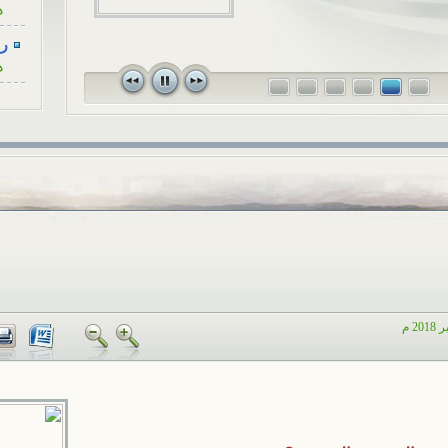
الاجتماعي ال
وجة، كأنْ...
رسا
قريبٍ لأحد ا
ه
في...
رسا
ه
رسا
ه
رسا
ه
رسا
ه
أح
ا
هل
ا