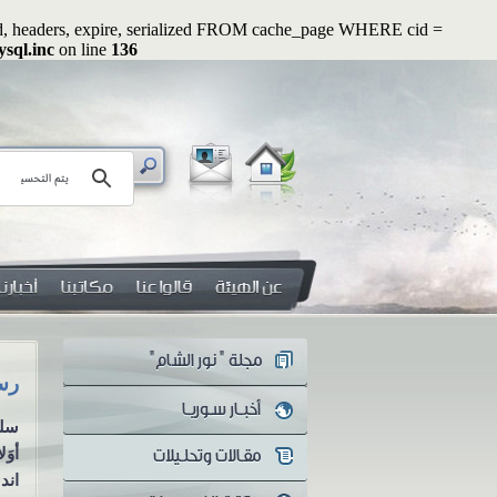
ated, headers, expire, serialized FROM cache_page WHERE cid =
ysql.inc
on line
136
رسائل رواء (2): أوَلا يرون أنهم يُفتنون ...؟!
هل 
سلسلة رسائل رواء الرسالة الثانية
هل 
أوَلا يرون أنهم يُفتنون ...؟! منذ
معن
اندلاع الثورة...
يكو