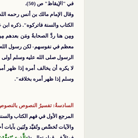
في "الإيقاظ" ص (50).
وقال الإمام مالك بن أنس رحمه الله:
الكتاب والسنة فاتركوه". ذكره ابن ع
ومِن هنا ردَّ الصحابةُ ومَن بعدهم
معظم في نفوسهم- لكن رسول الله صل
الرسول صلى الله عليه وسلم أولى ان
لا يكره أن يخالف أمره إذا ظهر أم
وسلم إذا ظهر أمره بخلافه".
السادسةُ: تفسيرُ النصوص بالنصوص
المرجع الأول في فهم الكتاب والسنة:
والآيات تُخصَّص وتُقيَّد وتُبَين بآيات 
فمثلاً في قوله تعالى:{
وَالَّذِينَ يُتَوَفَّو