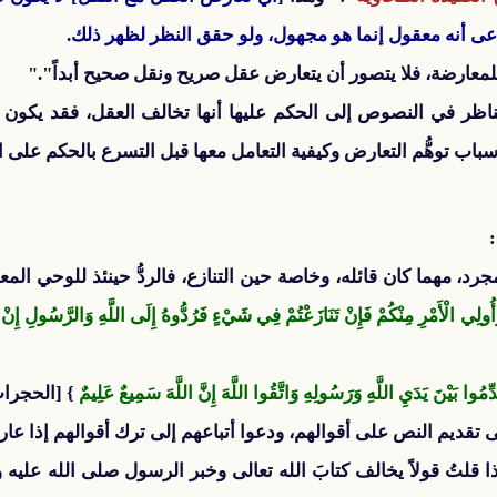
دعى أنه معقول إنما هو مجهول، ولو حقق النظر لظهر ذلك.
لمعارضة، فلا يتصور أن يتعارض عقل صريح ونقل صحيح أبداً"."
لناظر في النصوص إلى الحكم عليها أنها تخالف العقل، فقد يكون
سباب توهُّم التعارض وكيفية التعامل معها قبل التسرع بالحكم على 
:
د، مهما كان قائله، وخاصة حين التنازع، فالردُّ حينئذ للوحي المع
ِي الْأَمْرِ مِنْكُمْ فَإِنْ تَنَازَعْتُمْ فِي شَيْءٍ فَرُدُّوهُ إِلَى اللَّهِ وَالرَّسُولِ إِنْ كُنْت
قَدِّمُوا بَيْنَ يَدَيِ اللَّهِ وَرَسُولِهِ وَاتَّقُوا اللَّهَ إِنَّ اللَّهَ سَمِيعٌ عَلِيمٌ
} [الحجرات: 
 تقديم النص على أقوالهم، ودعوا أتباعهم إلى ترك أقوالهم إذا 
ذا قلتُ قولاً يخالف كتابَ الله تعالى وخبر الرسول صلى الله عليه