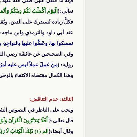
فإنه ما انتقل النبي صلى الله عليه وس
تعالى:{
الْيَوْمَ أَكْمَلْتُ لَكُمْ دِينَكُمْ وَأَتْ
فكلُّ زيادة تُستدرك على الدين، ويُق
عند أبي داود والترمذي وابن ماجه: 
تمسكوا بها، وعَضُّوا عليها بالنواجِذِ، وإي
وفي الصحيحين عن عائشة رضي الله ع
رواية: (
منْ عَمِلَ عملاً ليس عليه أمرُنا
وهذا الكمال مقتضاه الاكتفاء بالوحي تل
الثالثة: عدم التناقض:
ويجب على الناظر في النصوص الشرعية أن
قال تعالى:{
أَفَلَا يَتَدَبَّرُونَ الْقُرْآنَ وَلَو
وقال أيضا:{
الم (1) ذَلِكَ الْكِتَابُ لَا رَيْبَ فِيهِ هُدًى لِلْمُتَّقِينَ