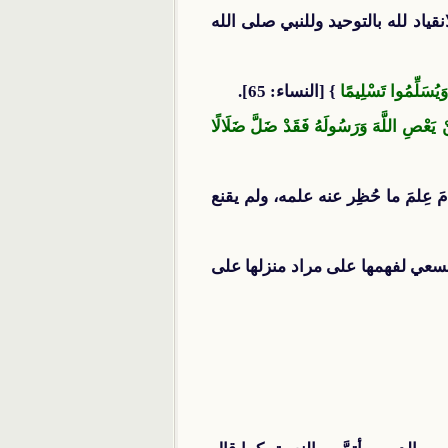
ياد لله بالتوحيد وللنبي صلى الله
وَيُسَلِّمُوا تَسْلِيمًا
} [النساء: 65].
نْ يَعْصِ اللَّهَ وَرَسُولَهُ فَقَدْ ضَلَّ ضَلَالًا
عِلمَ ما حُظِر عنه علمه، ولم يقنع
والسعي لفهمها على مراد منزلها على