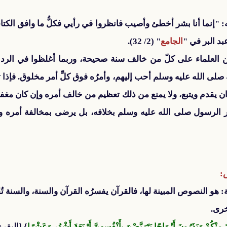
 "إنما أنا بشر أخطئ وأصيب فانظروا في رأيي فكلُّ ما وافق الكتاب
بد البر في "
الجامع
" (2/ 32).
 مِن العلماء على كلّ من خالف سنة صحيحة، وربما أغلظوا في الرد
ى الله عليه وسلم أحب إليهم، وأمرُه فوق كلِّ أمر مخلوق. فإذا 
 يقدم ويتبع، ولا يمنع من ذلك تعظيم من خالف أمره وإن كان مغفور
ر الرسول صلى الله عليه وسلم بخلافه، بل يرضى بمخالفة أمره و
:
 هو النصوص المبينة لها، فالقرآن يفسرُه القرآن والسنة، والسنة تُف
أخرى.
ْنَ مِنْكُمْ وَيَذَرُونَ أَزْوَاجًا يَتَرَبَّصْنَ بِأَنْفُسِهِنَّ أَرْبَعَةَ أَشْهُرٍ وَعَشْرًا
} [البقرة: 4