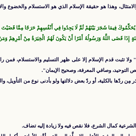
امتثال، وهذا هو حقيقة الإسلام الذي هو الاستسلام والخضوع والانق
َى يُحَكِّمُوكَ فِيمَا شَجَرَ بَيْنَهُمْ ثُمَّ لَا يَجِدُوا فِي أَنْفُسِهِمْ حَرَجًا مِمَّا قَضَيْتَ 
نَةٍ إِذَا قَضَى اللَّهُ وَرَسُولُهُ أَمْرًا أَنْ يَكُونَ لَهُمُ الْخِيَرَةُ مِنْ أَمْرِهِمْ وَمَ
 ولا تثبت قدم الإسلام إلا على ظهر التسليم والاستسلام، فمن رامَ 
الص التوحيد، وصافي المعرفة، وصحيح الإيمان".
ِن ردّها بالكلية، أو ردّ بعض دلالتها ولو بأدنى نوع من التأويل، 
شرعية كمال الشرع، فلا نقص فيه ولا زيادة إليه تضاف.