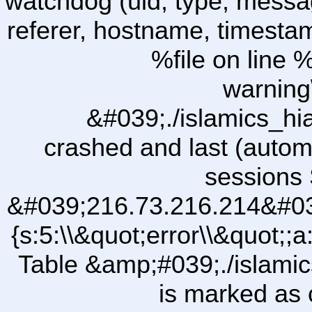
watchdog (uid, type, message
referer, hostname, timesta
%file on line %
warning
&#039;./islamics_h
crashed and last (autom
sessions 
&#039;216.73.216.214&#03
{s:5:\\&quot;error\\&quot;;a
Table &amp;#039;./islam
is marked as 