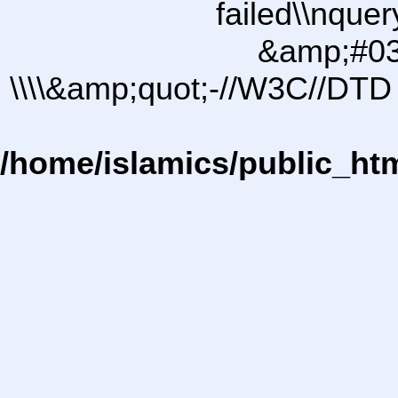
failed\\nqu
&amp;#03
\\\\&amp;quot;-//W3C//DTD 
/home/islamics/public_ht