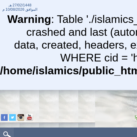
27/02/1448 هـ
الموافق
10/08/2026 م
Warning
: Table './islami
crashed and last (auto
data, created, headers,
WHERE cid = 'ht
/home/islamics/public_ht