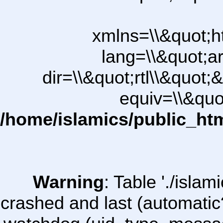
xmlns=\\&quot;h
lang=\\&quot;ar
dir=\\&quot;rtl\\&quot;&
equiv=\\&quo
/home/islamics/public_ht
Warning
: Table './isl
crashed and last (automatic