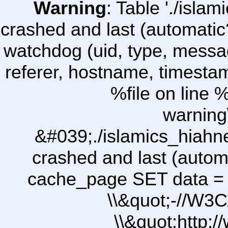
Warning
: Table './isl
crashed and last (automatic
watchdog (uid, type, message
referer, hostname, timesta
%file on line %
warning
&#039;./islamics_hiah
crashed and last (autom
cache_page SET data =
\\&quot;-//W3C
\\&quot;http: