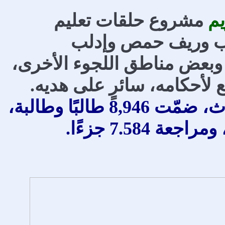
يم
مشروع حلقات تعليم
ب وريف حمص وإدلب
وبعض مناطق اللجوء الأخرى،
لأحكامه، سائرٍ على هديه.
بلغ عدد الحلقات 394 حلقة للذكور والإناث، ضمّت 8,946 طالبًا وطالبة،