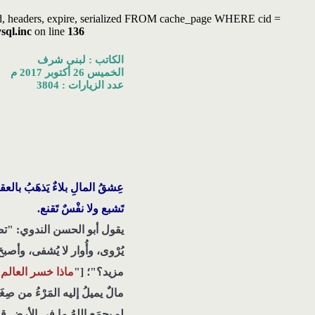
ated, headers, expire, serialized FROM cache_page WHERE cid =
sql.inc
on line
136
الكاتب : لبنى شرف
الخميس 26 أكتوبر 2017 م
عدد الزيارات : 3804
عِشقُ المالِ بلاءٌ يَذهَبُ بالعق
تَشبع ولا نفْسٌ تَقنع.
يقول أبو الحسن الندوي: "تضخَّ
يُرْوى، وأُوار لا يُشفى، وأصب
مزيد؟"؛ ["
ماذا خسر العالم
مالٌ يميلُ إليه المَرْءُ من صِغَر
لو يجمَع اللهُ ما في الأرض قاط