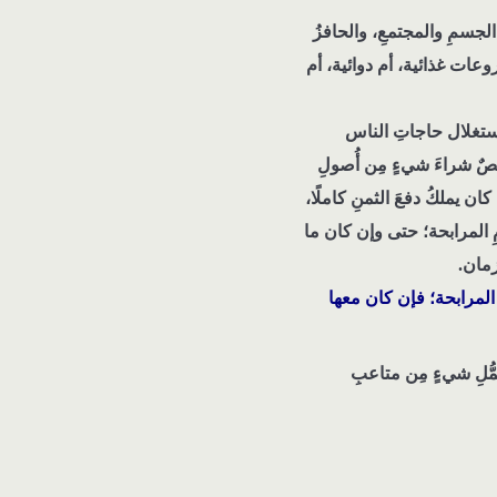
الجسمِ والمجتمعِ، والحافزُ
شروعات غذائية، أم دوائية، أم
استغلال حاجاتِ الناس
ٌ شراءَ شيءٍ مِن أُصولِ
ان يملكُ دفعَ الثمنِ كاملًا،
امِ المرابحة؛ حتى وإن كان ما
زمان.
 المرابحة؛ فإن كان معها
ُلِ شيءٍ مِن متاعبِ