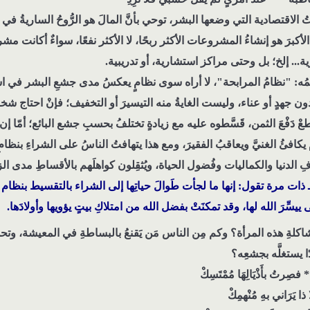
ُ الاقتصادية التي وضعها البشر، توحي بأنَّ المالَ هو الرُّوحُ الساريةُ في 
َ الأكبرَ هو إنشاءُ المشروعات الأكثر ربحًا، لا الأكثر نفعًا، سواءٌ أكانت م
ة... إلخ؛ بل وحتى مراكز استشارية، أو تدريبية.
ٍ اسمُه: "نظامُ المرابحة"، لا أراه سوى نظامٍ يعكسُ مدى جشعِ البشر في 
جهدٍ أو عناء، وليست الغايةُ منه التيسيرَ أو التخفيف؛ فإنْ احتاج شخص
دَفْعَ الثمن، قَسَّطوه عليه مع زيادةٍ تختلفُ بحسبِ جشع البائع؛ أمّا إن ك
م يكافئُ الغنيَّ ويعاقبُ الفقيرَ، ومع هذا يتهافتُ الناسُ على الشراءِ بنظ
لدنيا والكماليات وفُضول الحياة، ويُثقِلون كواهلَهم بالأقساطِ مدى ال
 ـ ذات مرة تقول: إنها ما لجأت طَوالَ حياتِها إلى الشراء بالتقسيط بنظام
ِّرَ الله لها، وقد تمكنَتْ بفضل الله من امتلاكِ بيتٍ يؤويها وأولادَها.
لةِ هذه المرأة؟ وكم مِن الناس مَن يَقنعُ بالبساطةِ في المعيشة، وتحمّ
دًا يستغلَّه بجشعِه؟
 فصِرتُ بأَذْيَالِهَا مُمْتَسِكْ
 يَرَاني بهِ مُنْهمِكْ