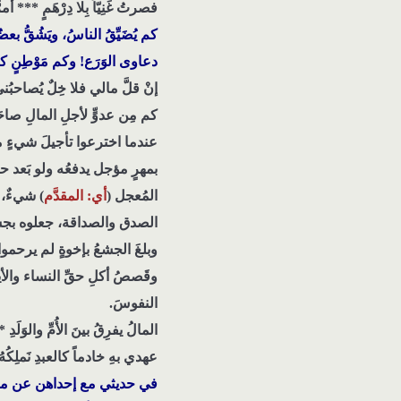
فصرتُ غَنِيّاً بِلا دِرْهَمٍ *** أ
كم يُضَيِّقُ الناسُ، ويَشُقّ
دعاوى الوَرَع! وكم مَوْطِنٍ
إنْ قلَّ مالي فلا خِلٌ يُصاحبُن
كم مِن عدوٍّ لأجلِ المالِ صاح
عندما اخترعوا تأجيلَ شيءٍ من 
بمهرٍ مؤجل يدفعُه ولو بَعد 
المُعجل (
أي: المقدَّم
) شيءٌ، 
الصدق والصداقة، جعلوه بجشعه
وبلغَ الجشعُ بإخوةٍ لم يرحمو
وقَصصُ أكلِ حقِّ النساء وال
النفوسَ.
المالُ يفرِقُ بينَ الأُمِّ والوَلَ
عهدي بهِ خادماً كالعبدِ نَملِكُهُ 
في حديثي مع إحداهن عن مشروعٍ ك