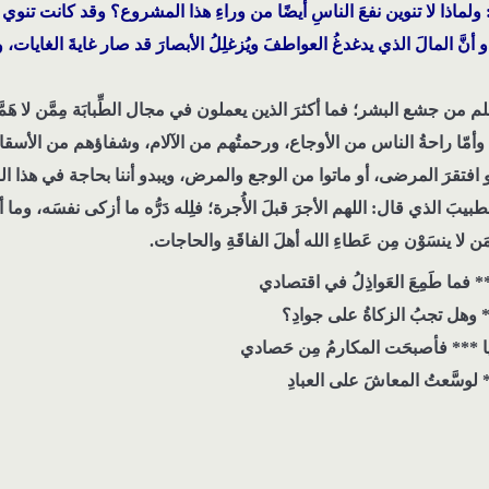
ولماذا لا تنوين نفعَ الناسِ أيضًا من وراءِ هذا المشروع؟ وقد كانت تنوي
 أنَّ المالَ الذي يدغدغُ العواطفَ ويُزغلِلُ الأبصارَ قد صار غايةَ الغايات، 
م من جشع البشر؛ فما أكثرَ الذين يعملون في مجال الطِّبابَة مِمَّن لا هَمّ
مّا راحةُ الناس من الأوجاع، ورحمتُهم من الآلام، وشفاؤهم من الأسقام، ف
و افتقرَ المرضى، أو ماتوا من الوجع والمرض، ويبدو أننا بحاجة في هذا ا
الطبيبَ الذي قال: اللهم الأجرَ قبلَ الأُجرة؛ فلِله دَرُّه ما أزكى نفسَه، وما أنب
َن لا ينسَوْن مِن عَطاءِ الله أهلَ الفاقَةِ والحاجات.
** فما طَمِعَ العَواذِلُ في اقتصادي
** وهل تجبُ الزكاةُ على جوادِ؟
ا *** فأصبحَت المكارمُ مِن حَصادي
 لوسَّعتُ المعاشَ على العبادِ