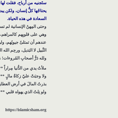
ستَجنيه من أرباح، فقلت لها: 
يحتاجُها كلُّ إنسان، ولكن يبدو
السعادة في هذه الحياة.
وحتى المِهنُ الإنسانية لم تسل
وهي على قلوبِهم كالمراهم، وأ
عندهم أن تمتلئَ جيوبُهم، ول
النَّبيل لا البَديل، ورحِم الله 
ولله دَرُّ أصحابِ المُروءات! م
ملأتُ يدي من الدُّنيا مِراراً *
ولا وجبَتْ عليّ زكاةُ مالٍ *
بذرتُ المالَ في أرض العطاي
ولو نِلتُ الذي يهواه قلبي ***
https://islamicsham.org