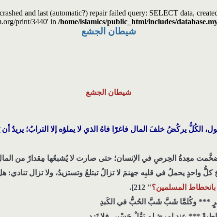
s crashed and last (automatic?) repair failed query: SELECT data, cre
m.org/print/3440' in
/home/islamics/public_html/includes/database.my
شيطان الجشع
شيطان الجشع
ول، الكُلُّ يركُضُ خلفَ المال فاغرًا فاهُ الذي لا يملؤه إلا الترابُ؛ يريدُ أن يَلت
مت معِدةُ الحِرصِ في الإنسان؛ حتى صارت لا يُشبعُها مِقدارٌ من المال، وتَ
حَ كلُّ واحدٍ يحملُ في قلبِه جهنمَ لا تزالُ تبتلعُ وتستزيدُ، ولا تزال تناد
 بانحطاط المسلمين؟
" 212].
ٍ *** وكُلمَّا شَبَّ شَبَّ الحُبُّ في الكَبدِ
بةً *** عند امرئٍ لم يَقُلْ حَسْبي فلا تَزِدِ