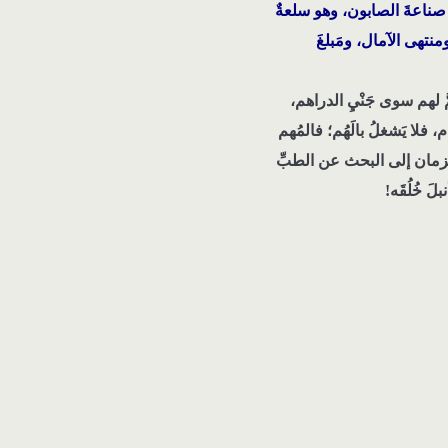
 صناعةَ الصابون، وهو سلعةٌ
ومنتهى الآمال، ومَبلغَ
َ لهم سوى جَنْيِ الدراهم،
لا يَشغلُ بالَهُم؛ فالمُهم
لزمان إلى البحث عن الطبِّ
لَ خُلُقَه!