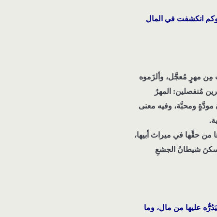
ر! وكم انكشفت في المال
ِن مهرٍ مُعجَّل، وألزَموه
ين مُنفصلين: المهرُ
مودَّةٍ ومحبَّة، وفيه معنى
ة.
 من حقِّها في ميراث أبيها،
وسكنَ شيطانُ الجشعِ
دُرُّه عليها من مال، وما