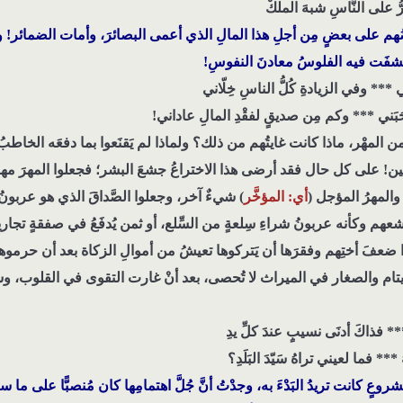
مرُّ على النَّاسِ شبهَ الملكْ
ُ بعضُهم على بعضٍ مِن أجلِ هذا المالِ الذي أعمى البصائرَ، وأمات الضمائ
 كشفَت فيه الفلوسُ معادنَ النفوسِ!
ي *** وفي الزيادةِ كُلُّ الناسِ خِلّاني
َبَني *** وكم مِن صديقٍ لفقْدِ المالِ عاداني!
المهْر، ماذا كانت غايتُهم من ذلك؟ ولماذا لم يَقنَعوا بما دفعَه الخاطبُ م
حين! على كل حال فقد أرضى هذا الاختراعُ جشعَ البشر؛ فجعلوا المهرَ مهر
والمهرُ المؤجل (
أي: المؤخَّر
) شيءٌ آخر، وجعلوا الصَّداقَ الذي هو عربونُ 
م وكأنه عربونُ شراءِ سِلعةٍ من السِّلع، أو ثمن يُدفَعُ في صفقةٍ تجاري
ا ضعفَ أختِهم وفقرَها أن يَتركوها تعيشُ من أموالِ الزكاة بعد أن حرموها
أيتام والصغار في الميراث لا تُحصى، بعد أنْ غارت التقوى في القلوب، 
دِ *** فذاكَ أدنَى نسيبٍ عندَ كلِّ يدِ
*** فما لعيني تراهُ سَيّدَ البَلَدِ؟
انت تريدُ البَدْءَ به، وجدْتُ أنَّ جُلَّ اهتمامِها كان مُنصبًّا على ما سيَ