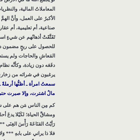
المعاملاتُ المالية، والنظريات
الأكبرُ على العمل، وأنَّ الهمّ
صناعية، أم تعليمية، أم عقاري
تَفَتَّقَتْ أذهانُهم عن شيء
للحصول على ربحٍ مضمون دون 
المَعاشِ والحاجات ولم يستطعْ 
دفَعَه دون زيادة، وكأنَّه نظا
يرغبون في شرائه من زخارفِ ا
سمعتُ امرأة ـ أظنُّها أرملةً
مالٌ اشترت، وإلا صبرت حتى ييس
كم مِن الناس مَن هم على شاك
ومشاقِّ الحياة؛ لكَيْلا يدعَ أح
رَأيْتُ القنَاعَةَ رَأْسَ الغِنَى ***
فلا ذا يراني على بابهِ *** وَلا ذا