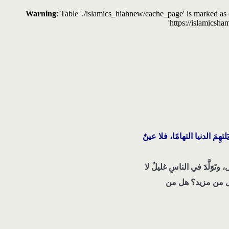
Warning
: Table './islamics_hiahnew/cache_page' is marked a
'https://islamicsha
هِمَ الدنيا التهامًا، فلا عينٌ
وَلَّدَ في الناسِ غليلٌ لا
ي: هل من مزيد؟ هل من