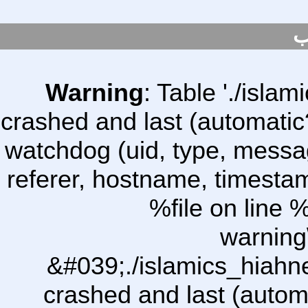
ب
Warning
: Table './isl
crashed and last (automatic
watchdog (uid, type, message
referer, hostname, timesta
%file on line %
warning
&#039;./islamics_hiah
crashed and last (autom