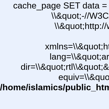
cache_page SET data =
\\&quot;-//W3C
\\&quot;http:
xmlns=\\&quot;h
lang=\\&quot;ar
dir=\\&quot;rtl\\&quot;&
equiv=\\&quo
/home/islamics/public_ht