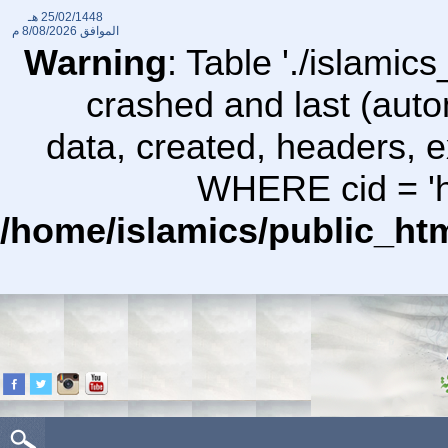
25/02/1448 هـ
الموافق
8/08/2026 م
Warning
: Table './islami
crashed and last (auto
data, created, headers,
WHERE cid = 'ht
/home/islamics/public_ht