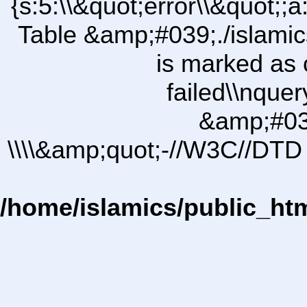
{s:5:\\&quot;error\\&quot;;a
Table &amp;#039;./islam
is marked as 
failed\\nqu
&amp;#03
\\\\&amp;quot;-//W3C//DTD 
/home/islamics/public_ht