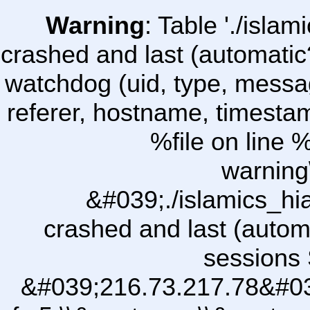
Warning
: Table './isl
crashed and last (automatic
watchdog (uid, type, message
referer, hostname, timesta
%file on line %
warning
&#039;./islamics_h
crashed and last (autom
sessions 
&#039;216.73.217.78&#03