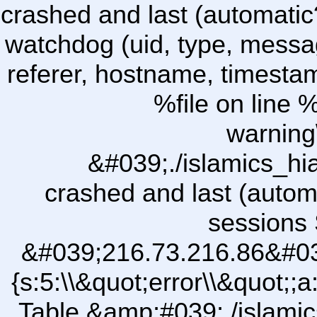
crashed and last (automatic
watchdog (uid, type, message
referer, hostname, timesta
%file on line %
warning
&#039;./islamics_h
crashed and last (autom
sessions 
&#039;216.73.216.86&#03
{s:5:\\&quot;error\\&quot;;a
Table &amp;#039;./islam