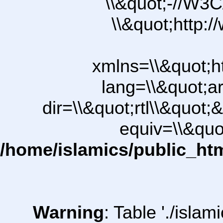
\\&quot;-//W3C
\\&quot;http:
xmlns=\\&quot;h
lang=\\&quot;ar
dir=\\&quot;rtl\\&quot;&
equiv=\\&quo
/home/islamics/public_ht
Warning
: Table './isl