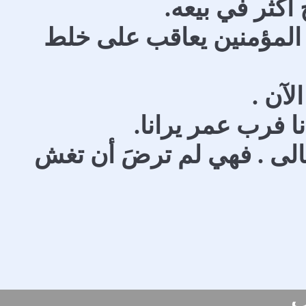
 أكثر في بيعه.
ر المؤمنين يعاقب على خلط
لآن .
نا فرب عمر يرانا.
عالى . فهي لم ترضَ أن تغش
ب