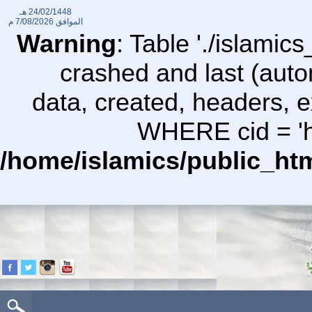
24/02/1448 هـ
الموافق
7/08/2026 م
Warning
: Table './islami
crashed and last (auto
data, created, headers,
WHERE cid = 'ht
/home/islamics/public_ht