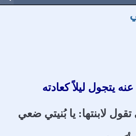
ي
ه يتجول ليلاً كعادته
ول لابنتها: يا بُنيتي ضعي