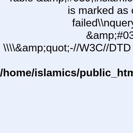
is marked as 
failed\\nqu
&amp;#03
\\\\&amp;quot;-//W3C//DTD 
/home/islamics/public_ht