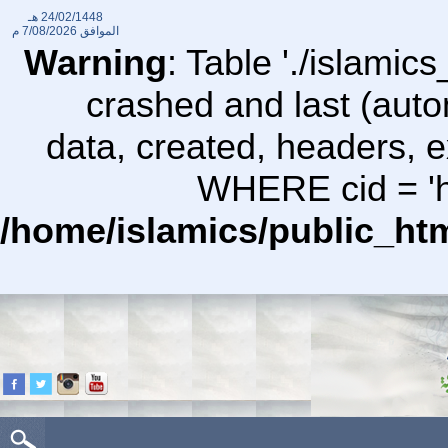
24/02/1448 هـ
الموافق
7/08/2026 م
Warning
: Table './islami
crashed and last (auto
data, created, headers,
WHERE cid = 'ht
/home/islamics/public_ht