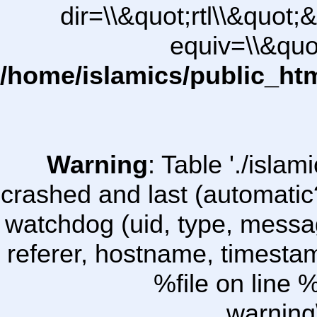
dir=\\&quot;rtl\\&quot;&
equiv=\\&quo
/home/islamics/public_ht
Warning
: Table './isl
crashed and last (automatic
watchdog (uid, type, message
referer, hostname, timesta
%file on line %
warning