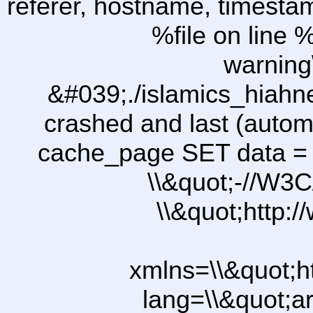
referer, hostname, timesta
%file on line %
warning
&#039;./islamics_hiah
crashed and last (autom
cache_page SET data =
\\&quot;-//W3C
\\&quot;http:
xmlns=\\&quot;h
lang=\\&quot;ar