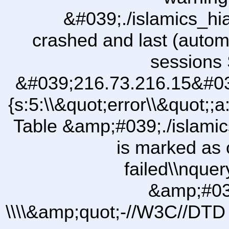
&#039;./islamics_h
crashed and last (autom
sessions 
&#039;216.73.216.15&#03
{s:5:\\&quot;error\\&quot;;a
Table &amp;#039;./islam
is marked as 
failed\\nqu
&amp;#03
\\\\&amp;quot;-//W3C//DTD 