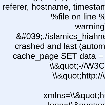
referer, hostname, timesta
%file on line %
warning
&#039;./islamics_hiah
crashed and last (autom
cache_page SET data =
\\&quot;-//W3C
\\&quot;http:
xmlns=\\&quot;h