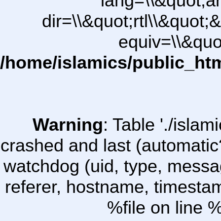
lang=\\&quot;ar
dir=\\&quot;rtl\\&quot;&
equiv=\\&quo
/home/islamics/public_ht
Warning
: Table './isl
crashed and last (automatic
watchdog (uid, type, message
referer, hostname, timesta
%file on line %