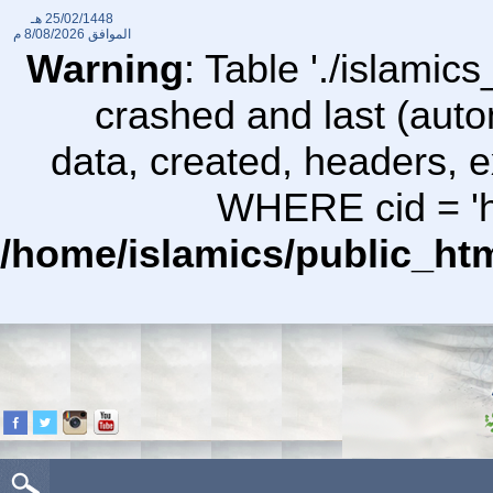
25/02/1448 هـ
الموافق
8/08/2026 م
Warning
: Table './islami
crashed and last (auto
data, created, headers,
WHERE cid = 'ht
/home/islamics/public_ht