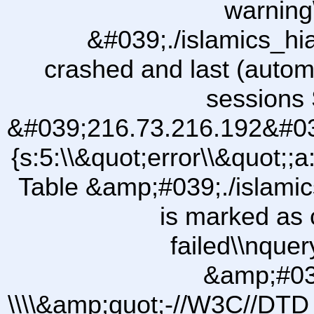
warning
&#039;./islamics_h
crashed and last (autom
sessions 
&#039;216.73.216.192&#03
{s:5:\\&quot;error\\&quot;;a
Table &amp;#039;./islam
is marked as 
failed\\nqu
&amp;#03
\\\\&amp;quot;-//W3C//DTD 