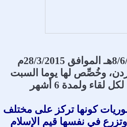
انطلقت الدورة يوم السبت بتاريخ 8/6/1436هـ الموافق 28/3/2015م
ن، وخُصِّص لها يوما السبت
والثلاثاء من كل أسبوع بمعدل 4 ساعات لكل لقاء ولمدة 6 أشهر
سوريات كونها تركز على مختلف
 وتزرع في نفسها قيم الإسلام