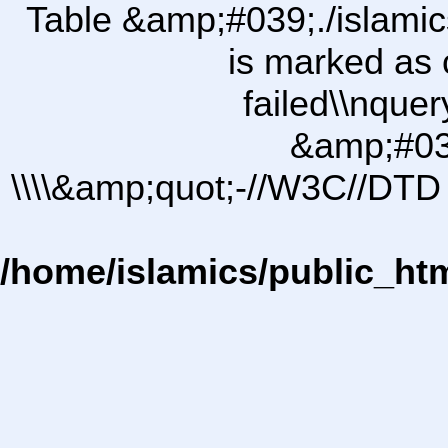
Table &amp;#039;./islam
is marked as 
failed\\nqu
&amp;#03
\\\\&amp;quot;-//W3C//DTD 
/home/islamics/public_ht