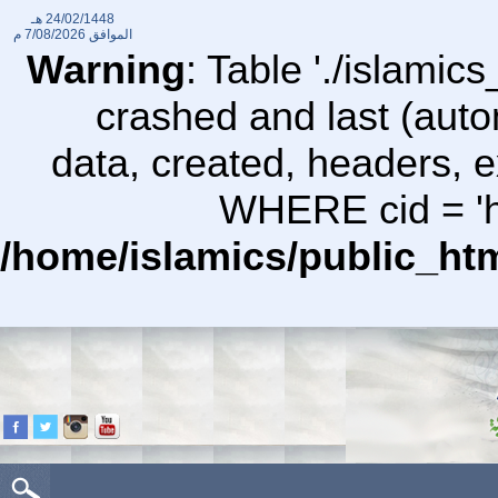
24/02/1448 هـ
الموافق
7/08/2026 م
Warning
: Table './islami
crashed and last (auto
data, created, headers,
WHERE cid = 'ht
/home/islamics/public_ht