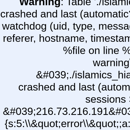
Warning
: Table './isl
crashed and last (automatic
watchdog (uid, type, message
referer, hostname, timesta
%file on line %
warning
&#039;./islamics_h
crashed and last (autom
sessions 
&#039;216.73.216.191&#03
{s:5:\\&quot;error\\&quot;;a