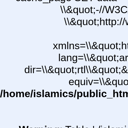
\\&quot;-//W3C
\\&quot;http:
xmlns=\\&quot;h
lang=\\&quot;ar
dir=\\&quot;rtl\\&quot;&
equiv=\\&quo
/home/islamics/public_ht