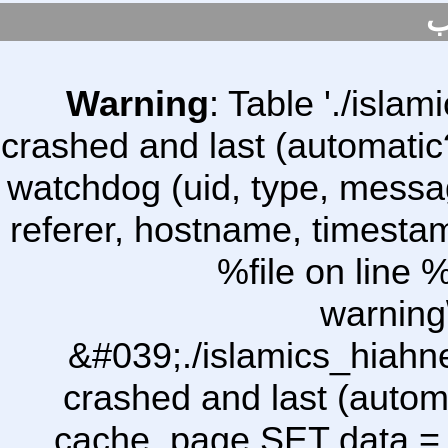
ب
Warning
: Table './isl
crashed and last (automatic
watchdog (uid, type, message
referer, hostname, timesta
%file on line %
warning
&#039;./islamics_hiah
crashed and last (autom
cache_page SET data =