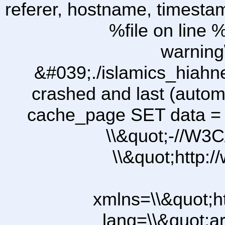
referer, hostname, timesta
%file on line %
warning
&#039;./islamics_hiah
crashed and last (autom
cache_page SET data =
\\&quot;-//W3C
\\&quot;http:
xmlns=\\&quot;h
lang=\\&quot;ar