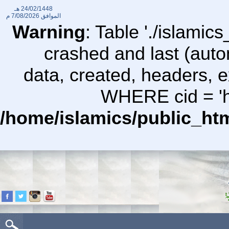
24/02/1448 هـ
الموافق
7/08/2026 م
Warning
: Table './islami
crashed and last (auto
data, created, headers,
WHERE cid = 'ht
/home/islamics/public_ht