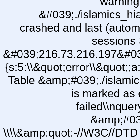
warning
&#039;./islamics_h
crashed and last (autom
sessions 
&#039;216.73.216.197&#03
{s:5:\\&quot;error\\&quot;;a
Table &amp;#039;./islam
is marked as 
failed\\nqu
&amp;#03
\\\\&amp;quot;-//W3C//DTD 