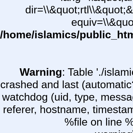
dir=\\&quot;rtl\\&quot;&
equiv=\\&quo
/home/islamics/public_ht
Warning
: Table './isl
crashed and last (automatic
watchdog (uid, type, message
referer, hostname, timesta
%file on line %