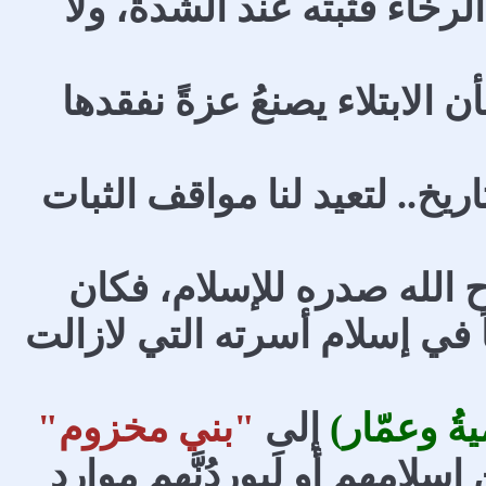
لرخاء فثبته عند الشدة، ولا
أن الابتلاء يصنعُ عزةً نفقدها
خ.. لتعيد لنا مواقف الثبات
 الله صدره للإسلام، فكان
اً في إسلام أسرته التي لازالت
ةُ وعمّار)
إلى
"بني مخزوم"
سلامهم أو لَيورِدُنَّهم موارد