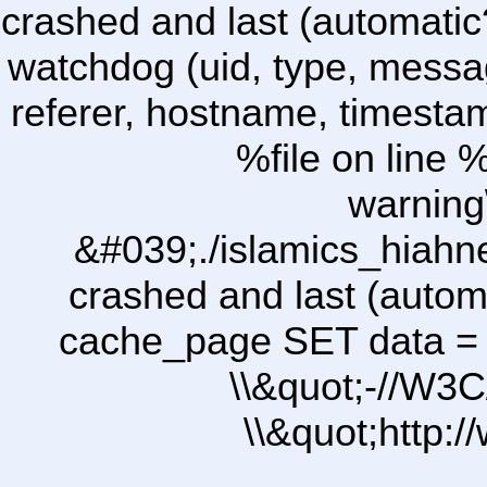
crashed and last (automatic
watchdog (uid, type, message
referer, hostname, timesta
%file on line %
warning
&#039;./islamics_hiah
crashed and last (autom
cache_page SET data =
\\&quot;-//W3C
\\&quot;http: