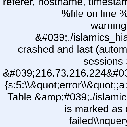
referer, hostname, timesta
%file on line %
warning
&#039;./islamics_h
crashed and last (autom
sessions 
&#039;216.73.216.224&#03
{s:5:\\&quot;error\\&quot;;a
Table &amp;#039;./islam
is marked as 
failed\\nqu