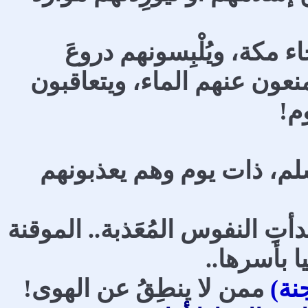
 مكة، ويُلْبِسونهم دروعَ
عون عنهم الماء، ويتعاقبون
وم!
سلم، ذات يوم وهم يعذبونهم
دأتِ النفوس المُعَذبة.. الموقنة
يا بأسرها..
نة)
ممن لا ينطِقُ عن الهوى!