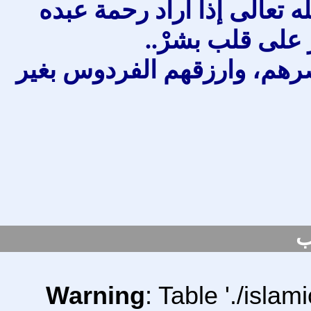
ه تعالى إذا أراد رحمة عبده
رْ على قلب بشرْ..
نصرهم، وارزقهم الفردوس بغير
ب
Warning
: Table './isl