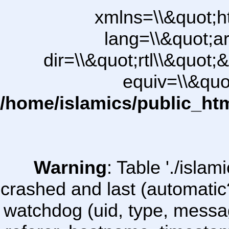
xmlns=\\&quot;h
lang=\\&quot;ar
dir=\\&quot;rtl\\&quot;&
equiv=\\&quo
/home/islamics/public_ht
Warning
: Table './isl
crashed and last (automatic
watchdog (uid, type, message