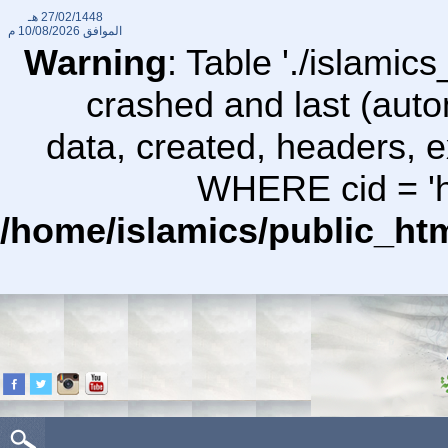
27/02/1448 هـ
الموافق
10/08/2026 م
Warning
: Table './islami
crashed and last (auto
data, created, headers,
WHERE cid = 'ht
/home/islamics/public_ht