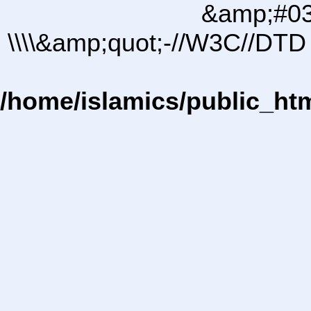
&amp;#03
\\\\&amp;quot;-//W3C//DTD 
/home/islamics/public_ht