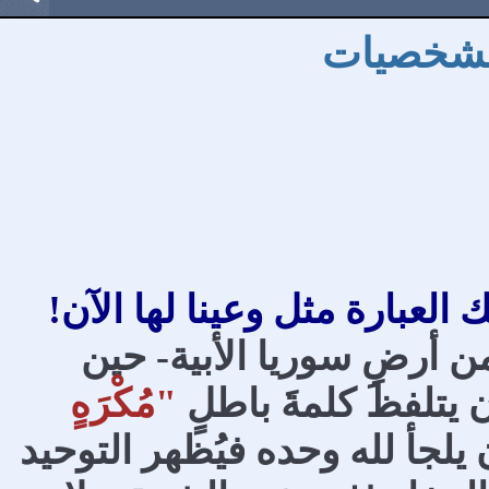
الشخصيات
 العبارة مثل وعينا لها الآن!
 أرضِ سوريا الأبية- حين
يتلفظَ كلمةَ باطلٍ
"مُكْرَهٍ
 يلجأ لله وحده فيُظهر التوحيد